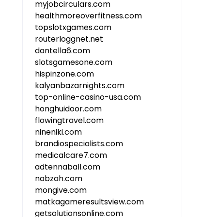
myjobcirculars.com
healthmoreoverfitness.com
topslotxgames.com
routerloggnet.net
dantella6.com
slotsgamesone.com
hispinzone.com
kalyanbazarnights.com
top-online-casino-usa.com
honghuidoor.com
flowingtravel.com
nineniki.com
brandiospecialists.com
medicalcare7.com
adtennaball.com
nabzah.com
mongive.com
matkagameresultsview.com
getsolutionsonline.com