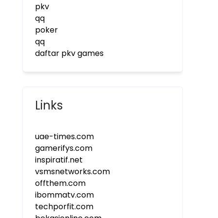
pkv
qq
poker
qq
daftar pkv games
Links
uae-times.com
gamerifys.com
inspiratif.net
vsmsnetworks.com
offthem.com
ibommatv.com
techporfit.com