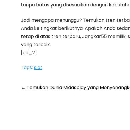
tanpa batas yang disesuaikan dengan kebutuh
Jadi mengapa menunggu? Temukan tren terbaru
Anda ke tingkat berikutnya. Apakah Anda seda
tetap di atas tren terbaru, Jangkar55 memili
yang terbaik.
[ad_2]
Tags:
slot
Post
←
Temukan Dunia Midasplay yang Menyenangkan
navigation