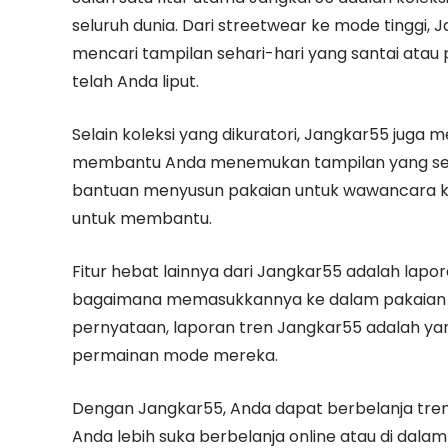
seluruh dunia. Dari streetwear ke mode tinggi,
mencari tampilan sehari-hari yang santai atau
telah Anda liput.
Selain koleksi yang dikuratori, Jangkar55 juga
membantu Anda menemukan tampilan yang sem
bantuan menyusun pakaian untuk wawancara kerj
untuk membantu.
Fitur hebat lainnya dari Jangkar55 adalah lap
bagaimana memasukkannya ke dalam pakaian An
pernyataan, laporan tren Jangkar55 adalah yang
permainan mode mereka.
Dengan Jangkar55, Anda dapat berbelanja tr
Anda lebih suka berbelanja online atau di da