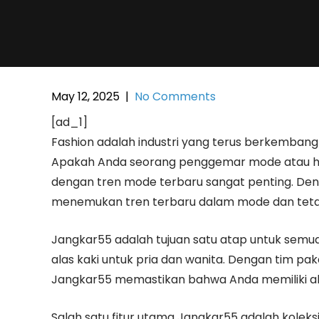
May 12, 2025
|
No Comments
[ad_1]
Fashion adalah industri yang terus berkembang
Apakah Anda seorang penggemar mode atau ha
dengan tren mode terbaru sangat penting. De
menemukan tren terbaru dalam mode dan tetap
Jangkar55 adalah tujuan satu atap untuk semua
alas kaki untuk pria dan wanita. Dengan tim pa
Jangkar55 memastikan bahwa Anda memiliki ak
Salah satu fitur utama Jangkar55 adalah koleks