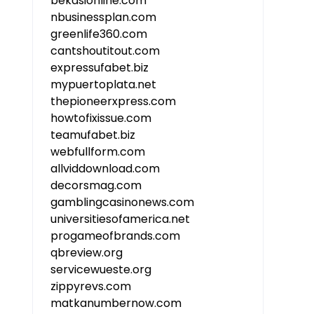
bekasionline.com
nbusinessplan.com
greenlife360.com
cantshoutitout.com
expressufabet.biz
mypuertoplata.net
thepioneerxpress.com
howtofixissue.com
teamufabet.biz
webfullform.com
allviddownload.com
decorsmag.com
gamblingcasinonews.com
universitiesofamerica.net
progameofbrands.com
qbreview.org
servicewueste.org
zippyrevs.com
matkanumbernow.com