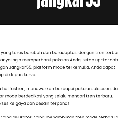
jangkar55
 yang terus berubah dan beradaptasi dengan tren terbar
nya ingin memperbarui pakaian Anda, tetap up-to-dat
ngan Jangkar55, platform mode terkemuka, Anda dapat
 di depan kurva.
 hal fashion, menawarkan berbagai pakaian, aksesori, d
kar mode berdedikasi yang selalu mencari tren terbaru,
ses ke gaya dan desain terpanas.
i yang dikuratori, yang menampilkan tren mode terbaru d