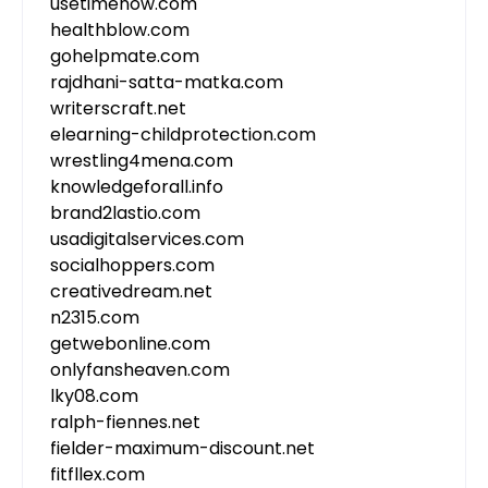
usetimenow.com
healthblow.com
gohelpmate.com
rajdhani-satta-matka.com
writerscraft.net
elearning-childprotection.com
wrestling4mena.com
knowledgeforall.info
brand2lastio.com
usadigitalservices.com
socialhoppers.com
creativedream.net
n2315.com
getwebonline.com
onlyfansheaven.com
lky08.com
ralph-fiennes.net
fielder-maximum-discount.net
fitfllex.com