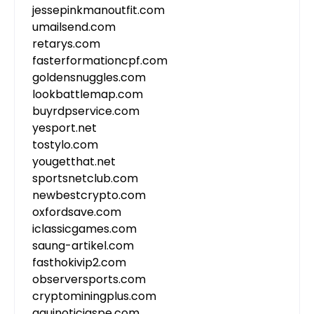
jessepinkmanoutfit.com
umailsend.com
retarys.com
fasterformationcpf.com
goldensnuggles.com
lookbattlemap.com
buyrdpservice.com
yesport.net
tostylo.com
yougetthat.net
sportsnetclub.com
newbestcrypto.com
oxfordsave.com
iclassicgames.com
saung-artikel.com
fasthokivip2.com
observersports.com
cryptominingplus.com
aquinoticiaspe.com