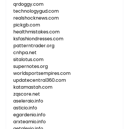
qrdoggy.com
technologygud.com
realshocknews.com
pickgb.com
healthmistakes.com
ksfashiondresses.com
patterntrader.org
cnhpa.net
sitalotus.com
supernotes.org
worldsportsempires.com
updatecentral360.com
katamastah.com
zqscore.net
aseleraio.info
asticio.info
egardenio.info
arxteamio.info
getalexio.info