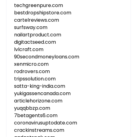
techgreenpure.com
bestdropshipstore.com
cartelreviews.com
surfsway.com
nailartproduct.com
digitactseed.com
lvlcraft.com
90secondmoneyloans.com
xenmicro.com
rodrovers.com
tripssolution.com
satta-king-india.com
yukigassencanada.com
articlehorizone.com
yuqqbbzp.com
7betagents6.com
coronavirusuptodate.com
crackinstreams.com