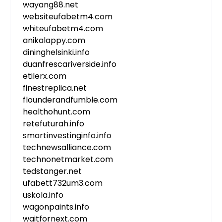
wayang88.net
websiteufabetm4.com
whiteufabetm4.com
anikalappy.com
dininghelsinki.info
duanfrescariverside.info
etilerx.com
finestreplica.net
flounderandfumble.com
healthohunt.com
retefuturah.info
smartinvestinginfo.info
technewsalliance.com
technonetmarket.com
tedstanger.net
ufabett732um3.com
uskola.info
wagonpaints.info
waitfornext.com