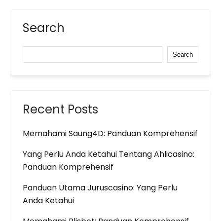
Search
Search
Recent Posts
Memahami Saung4D: Panduan Komprehensif
Yang Perlu Anda Ketahui Tentang Ahlicasino:
Panduan Komprehensif
Panduan Utama Juruscasino: Yang Perlu
Anda Ketahui