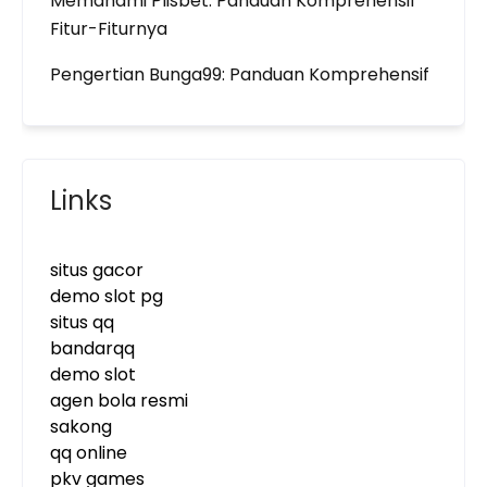
Memahami Plisbet: Panduan Komprehensif
Fitur-Fiturnya
Pengertian Bunga99: Panduan Komprehensif
Links
situs gacor
demo slot pg
situs qq
bandarqq
demo slot
agen bola resmi
sakong
qq online
pkv games