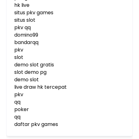
hk live
situs pkv games
situs slot
pkv qq
domino99
bandarqq
pkv
slot
demo slot gratis
slot demo pg
demo slot
live draw hk tercepat
pkv
qq
poker
qq
daftar pkv games