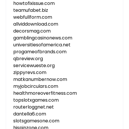
howtofixissue.com
teamufabet.biz
webfullform.com
allviddownload.com
decorsmag.com
gamblingcasinonews.com
universitiesofamerica.net
progameofbrands.com
qbreview.org
servicewueste.org
zippyrevs.com
matkanumbernow.com
myjobcirculars.com
healthmoreoverfitness.com
topslotxgames.com
routerloggnet.net
dantella6.com
slotsgamesone.com
hispinzone.com