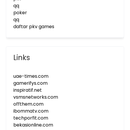
qq
poker
qq
daftar pkv games
Links
uae-times.com
gamerifys.com
inspiratif.net
vsmsnetworks.com
offthem.com
ibommatv.com
techporfit.com
bekasionline.com