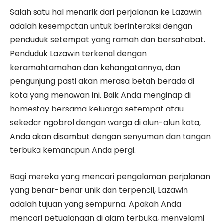
Salah satu hal menarik dari perjalanan ke Lazawin
adalah kesempatan untuk berinteraksi dengan
penduduk setempat yang ramah dan bersahabat.
Penduduk Lazawin terkenal dengan
keramahtamahan dan kehangatannya, dan
pengunjung pasti akan merasa betah berada di
kota yang menawan ini. Baik Anda menginap di
homestay bersama keluarga setempat atau
sekedar ngobrol dengan warga di alun-alun kota,
Anda akan disambut dengan senyuman dan tangan
terbuka kemanapun Anda pergi.
Bagi mereka yang mencari pengalaman perjalanan
yang benar-benar unik dan terpencil, Lazawin
adalah tujuan yang sempurna. Apakah Anda
mencari petualangan di alam terbuka, menyelami