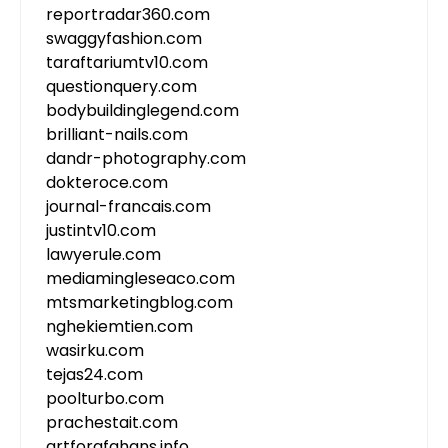
reportradar360.com
swaggyfashion.com
taraftariumtv10.com
questionquery.com
bodybuildinglegend.com
brilliant-nails.com
dandr-photography.com
dokteroce.com
journal-francais.com
justintv10.com
lawyerule.com
mediamingleseaco.com
mtsmarketingblog.com
nghekiemtien.com
wasirku.com
tejas24.com
poolturbo.com
prachestait.com
artforafghans.info