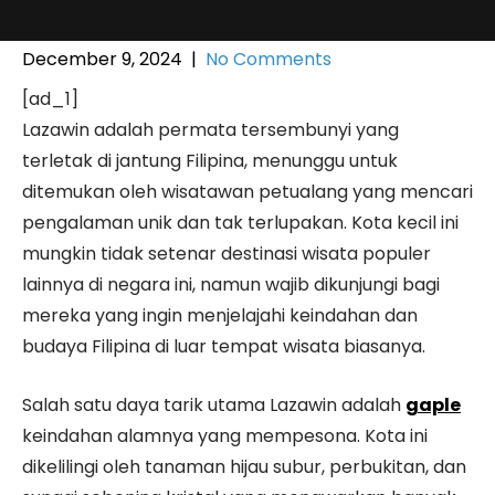
December 9, 2024
|
No Comments
[ad_1]
Lazawin adalah permata tersembunyi yang
terletak di jantung Filipina, menunggu untuk
ditemukan oleh wisatawan petualang yang mencari
pengalaman unik dan tak terlupakan. Kota kecil ini
mungkin tidak setenar destinasi wisata populer
lainnya di negara ini, namun wajib dikunjungi bagi
mereka yang ingin menjelajahi keindahan dan
budaya Filipina di luar tempat wisata biasanya.
Salah satu daya tarik utama Lazawin adalah
gaple
keindahan alamnya yang mempesona. Kota ini
dikelilingi oleh tanaman hijau subur, perbukitan, dan