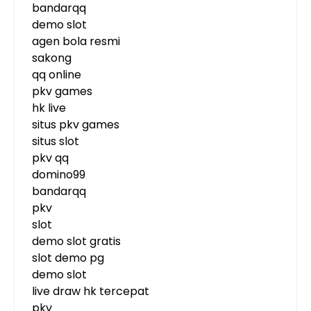
bandarqq
demo slot
agen bola resmi
sakong
qq online
pkv games
hk live
situs pkv games
situs slot
pkv qq
domino99
bandarqq
pkv
slot
demo slot gratis
slot demo pg
demo slot
live draw hk tercepat
pkv