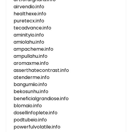
airvendio.info
healthexe.info
puretecx.info
tecadvance.info
aminityio.info
amiolahu.info
ampacheme.info
ampullahu.info
aromaxme.info
asserthatecontrast.info
atenderme.info
bangumiio.info
bekosunhu.info
beneficialgrandiose.info
blomaio.info
dosellinfoplete.info
podtubeio.info
powerfulvolatile.info