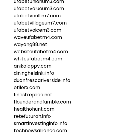
ufabetunionum3.com
ufabetvalueum3.com
ufabetvaultm7.com
ufabetvillageum7.com
ufabetvoicem3.com
waveufabetm4.com
wayang88.net
websiteufabetm4.com
whiteufabetm4.com
anikalappy.com
dininghelsinki.info
duanfrescariverside.info
etilerx.com
finestreplica.net
flounderandfumble.com
healthohunt.com
retefuturah.info
smartinvestinginfo.info
technewsalliance.com