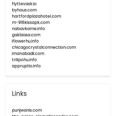
flyttevask.io
byhous.com
hartfordplazahotel.com
m-918kissapk.com
nabavkame.info
gakbiasa.com
iflowerhu.info
chicagocrystalconnection.com
imanabadii.com
trilipohu.info
appruptio.info
Links
punjwanis.com