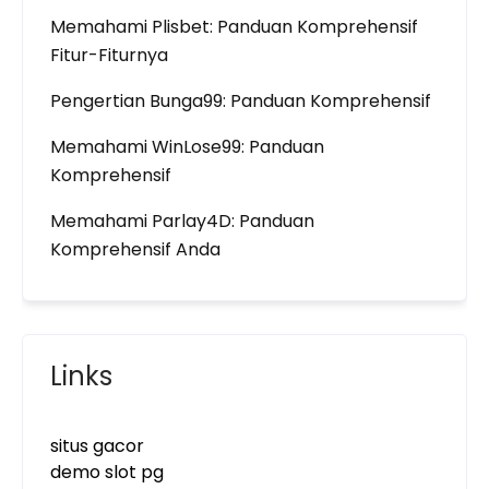
Memahami Plisbet: Panduan Komprehensif
Fitur-Fiturnya
Pengertian Bunga99: Panduan Komprehensif
Memahami WinLose99: Panduan
Komprehensif
Memahami Parlay4D: Panduan
Komprehensif Anda
Links
situs gacor
demo slot pg