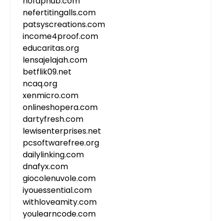
nofaphub.com
nefertitingalls.com
patsyscreations.com
income4proof.com
educaritas.org
lensajelajah.com
betflik09.net
ncaq.org
xenmicro.com
onlineshopera.com
dartyfresh.com
lewisenterprises.net
pcsoftwarefree.org
dailylinking.com
dnafyx.com
giocolenuvole.com
iyouessential.com
withloveamity.com
youlearncode.com