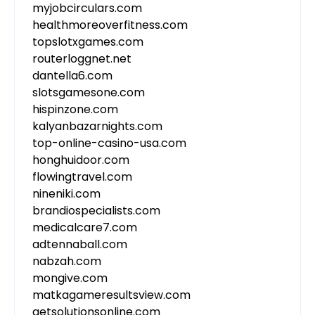
myjobcirculars.com
healthmoreoverfitness.com
topslotxgames.com
routerloggnet.net
dantella6.com
slotsgamesone.com
hispinzone.com
kalyanbazarnights.com
top-online-casino-usa.com
honghuidoor.com
flowingtravel.com
nineniki.com
brandiospecialists.com
medicalcare7.com
adtennaball.com
nabzah.com
mongive.com
matkagameresultsview.com
getsolutionsonline.com