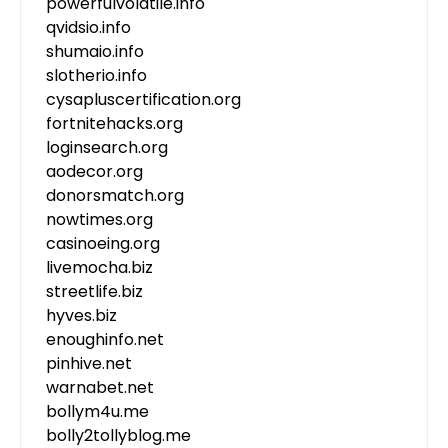
powerfulvolatile.info
qvidsio.info
shumaio.info
slotherio.info
cysapluscertification.org
fortnitehacks.org
loginsearch.org
aodecor.org
donorsmatch.org
nowtimes.org
casinoeing.org
livemocha.biz
streetlife.biz
hyves.biz
enoughinfo.net
pinhive.net
warnabet.net
bollym4u.me
bolly2tollyblog.me