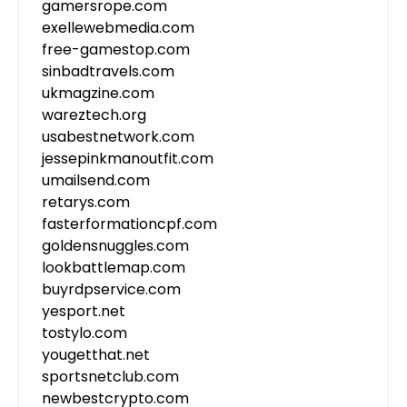
gamersrope.com
exellewebmedia.com
free-gamestop.com
sinbadtravels.com
ukmagzine.com
wareztech.org
usabestnetwork.com
jessepinkmanoutfit.com
umailsend.com
retarys.com
fasterformationcpf.com
goldensnuggles.com
lookbattlemap.com
buyrdpservice.com
yesport.net
tostylo.com
yougetthat.net
sportsnetclub.com
newbestcrypto.com