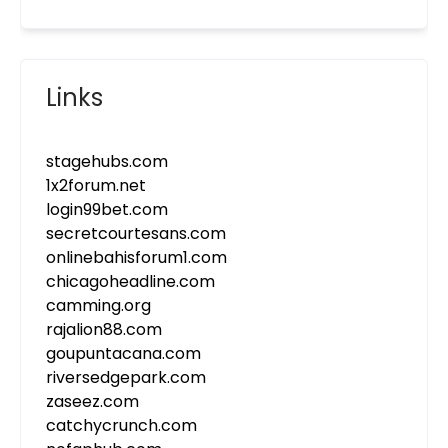
Links
stagehubs.com
1x2forum.net
login99bet.com
secretcourtesans.com
onlinebahisforum1.com
chicagoheadline.com
camming.org
rajalion88.com
goupuntacana.com
riversedgepark.com
zaseez.com
catchycrunch.com