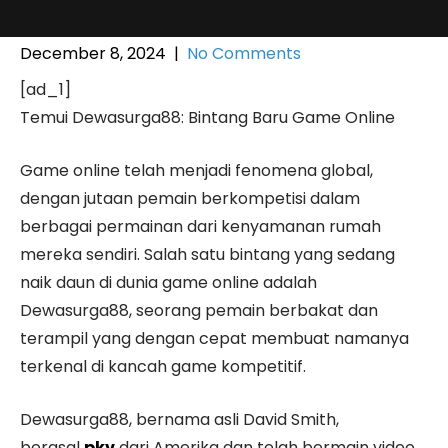
December 8, 2024
|
No Comments
[ad_1]
Temui Dewasurga88: Bintang Baru Game Online
Game online telah menjadi fenomena global,
dengan jutaan pemain berkompetisi dalam
berbagai permainan dari kenyamanan rumah
mereka sendiri. Salah satu bintang yang sedang
naik daun di dunia game online adalah
Dewasurga88, seorang pemain berbakat dan
terampil yang dengan cepat membuat namanya
terkenal di kancah game kompetitif.
Dewasurga88, bernama asli David Smith,
berasal
pkv
dari Amerika dan telah bermain video