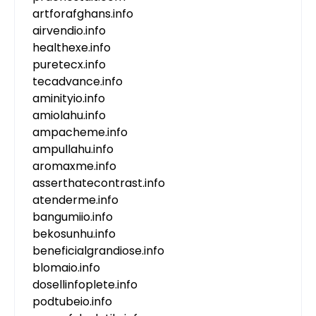
artforafghans.info
airvendio.info
healthexe.info
puretecx.info
tecadvance.info
aminityio.info
amiolahu.info
ampacheme.info
ampullahu.info
aromaxme.info
asserthatecontrast.info
atenderme.info
bangumiio.info
bekosunhu.info
beneficialgrandiose.info
blomaio.info
dosellinfoplete.info
podtubeio.info