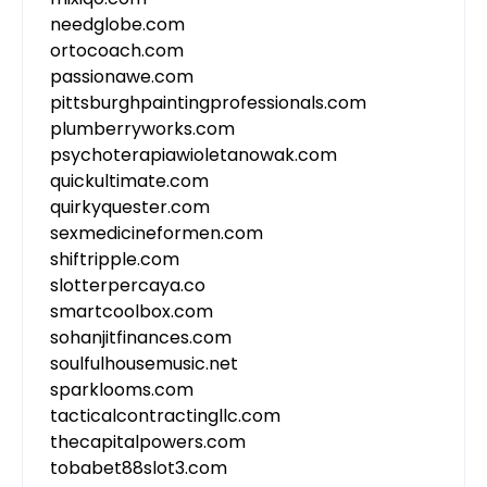
needglobe.com
ortocoach.com
passionawe.com
pittsburghpaintingprofessionals.com
plumberryworks.com
psychoterapiawioletanowak.com
quickultimate.com
quirkyquester.com
sexmedicineformen.com
shiftripple.com
slotterpercaya.co
smartcoolbox.com
sohanjitfinances.com
soulfulhousemusic.net
sparklooms.com
tacticalcontractingllc.com
thecapitalpowers.com
tobabet88slot3.com