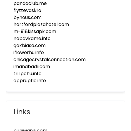
pandaclub.me
flyttevask.io
byhous.com
hartfordplazahotel.com
m-918kissapk.com
nabavkame.info
gakbiasa.com
iflowerhu.info
chicagocrystalconnection.com
imanabadii.com
trilipohu.info
appruptio.info
Links
punjwanis.com