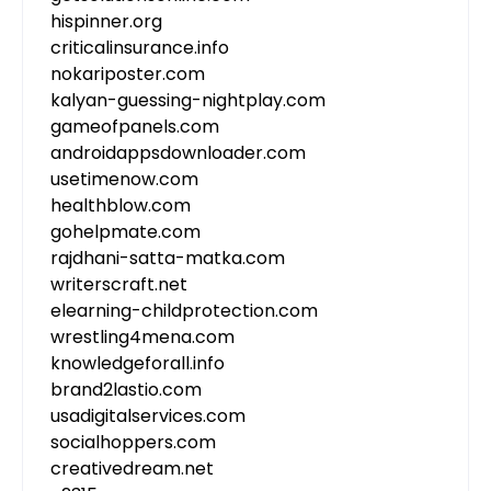
hispinner.org
criticalinsurance.info
nokariposter.com
kalyan-guessing-nightplay.com
gameofpanels.com
androidappsdownloader.com
usetimenow.com
healthblow.com
gohelpmate.com
rajdhani-satta-matka.com
writerscraft.net
elearning-childprotection.com
wrestling4mena.com
knowledgeforall.info
brand2lastio.com
usadigitalservices.com
socialhoppers.com
creativedream.net