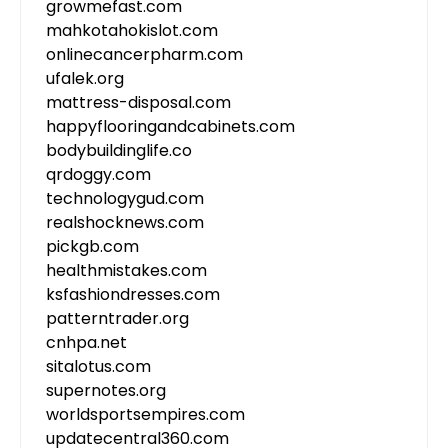
growmefast.com
mahkotahokislot.com
onlinecancerpharm.com
ufalek.org
mattress-disposal.com
happyflooringandcabinets.com
bodybuildinglife.co
qrdoggy.com
technologygud.com
realshocknews.com
pickgb.com
healthmistakes.com
ksfashiondresses.com
patterntrader.org
cnhpa.net
sitalotus.com
supernotes.org
worldsportsempires.com
updatecentral360.com