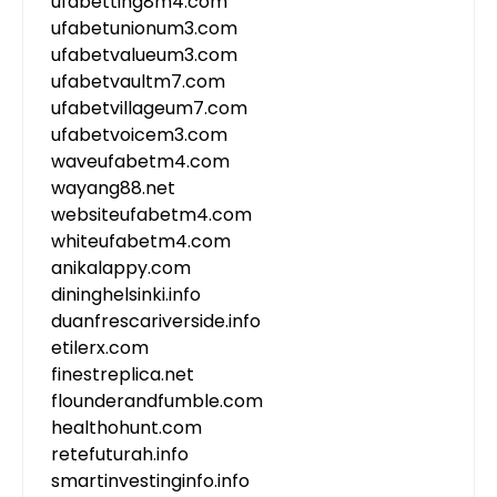
ufabetting8m4.com
ufabetunionum3.com
ufabetvalueum3.com
ufabetvaultm7.com
ufabetvillageum7.com
ufabetvoicem3.com
waveufabetm4.com
wayang88.net
websiteufabetm4.com
whiteufabetm4.com
anikalappy.com
dininghelsinki.info
duanfrescariverside.info
etilerx.com
finestreplica.net
flounderandfumble.com
healthohunt.com
retefuturah.info
smartinvestinginfo.info