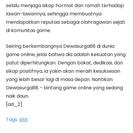
selalu menjaga sikap hormat dan ramah terhadap
lawan-lawannya, sehingga membuatnya
mendapatkan reputasi sebagai olahragawan sejati
di komunitas game.
Seiring berkembangnya Dewasurga88 di dunia
game online, jelas bahwa dia adalah kekuatan yang
patut diperhitungkan. Dengan bakat, dedikasi, dan
sikap positifnya, ia yakin akan meraih kesuksesan
yang lebih besar lagi di masa depan. Nantikan
Dewasurga88 – bintang game online yang sedang
naik daun.
[ad_2]
Tags:
slot