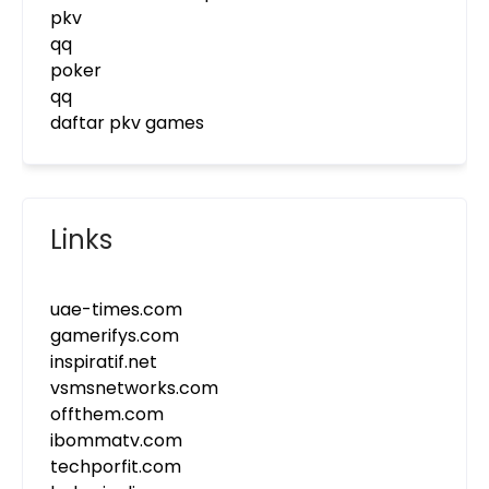
pkv
qq
poker
qq
daftar pkv games
Links
uae-times.com
gamerifys.com
inspiratif.net
vsmsnetworks.com
offthem.com
ibommatv.com
techporfit.com