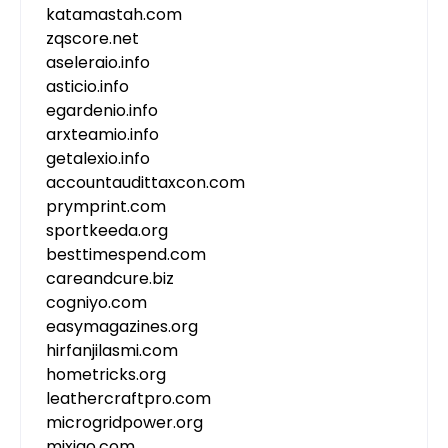
katamastah.com
zqscore.net
aseleraio.info
asticio.info
egardenio.info
arxteamio.info
getalexio.info
accountaudittaxcon.com
prymprint.com
sportkeeda.org
besttimespend.com
careandcure.biz
cogniyo.com
easymagazines.org
hirfanjilasmi.com
hometricks.org
leathercraftpro.com
microgridpower.org
mixiqo.com