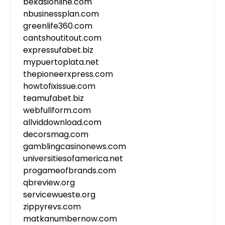
bekasionline.com
nbusinessplan.com
greenlife360.com
cantshoutitout.com
expressufabet.biz
mypuertoplata.net
thepioneerxpress.com
howtofixissue.com
teamufabet.biz
webfullform.com
allviddownload.com
decorsmag.com
gamblingcasinonews.com
universitiesofamerica.net
progameofbrands.com
qbreview.org
servicewueste.org
zippyrevs.com
matkanumbernow.com