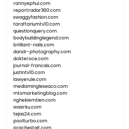
rannyephul.com
reportradar360.com
swaggyfashion.com
taraftariumtv10.com
questionquery.com
bodybuildinglegend.com
brilliant-nails.com
dandr-photography.com
dokteroce.com
journal-francais.com
justintv10.com
lawyerule.com
mediamingleseaco.com
mtsmarketingblog.com
nghekiemtien.com
wasirku.com
tejas24.com
poolturbo.com
prachestait.com