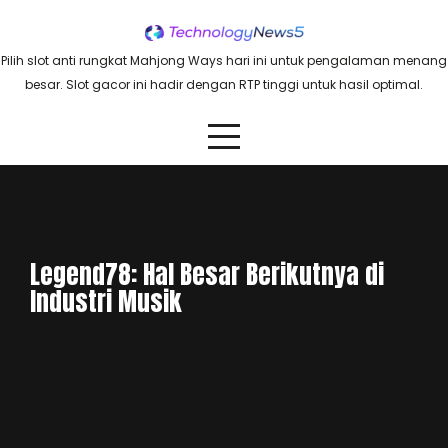
Skip
to
content
Pilih slot anti rungkat Mahjong Ways hari ini untuk pengalaman menang
besar. Slot gacor ini hadir dengan RTP tinggi untuk hasil optimal.
Legend78: Hal Besar Berikutnya di
Industri Musik