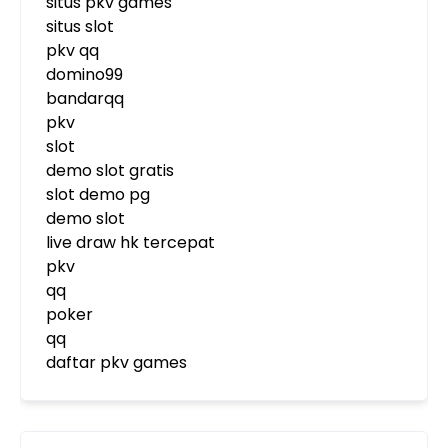
situs pkv games
situs slot
pkv qq
domino99
bandarqq
pkv
slot
demo slot gratis
slot demo pg
demo slot
live draw hk tercepat
pkv
qq
poker
qq
daftar pkv games