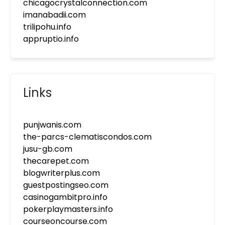
chicagocrystalconnection.com
imanabadii.com
trilipohu.info
appruptio.info
Links
punjwanis.com
the-parcs-clematiscondos.com
jusu-gb.com
thecarepet.com
blogwriterplus.com
guestpostingseo.com
casinogambitpro.info
pokerplaymasters.info
courseoncourse.com