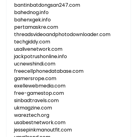
bantinbatdongsan247.com
bahednog.info
bahenxgek.info
pertamaskre.com
threadsvideoandphotodownloader.com
techgiddy.com
usalivenetwork.com
jackpotrushonline.info
ucnewshindi.com
freecellphonedatabase.com
gamersrope.com
exellewebmedia.com
free-gamestop.com
sinbadtravels.com
ukmagzine.com
wareztech.org
usabestnetwork.com
jessepinkmanoutfit.com