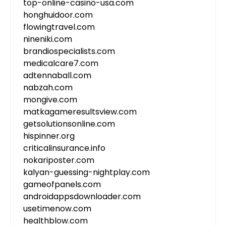
top-online-casino-usa.com
honghuidoor.com
flowingtravel.com
nineniki.com
brandiospecialists.com
medicalcare7.com
adtennaball.com
nabzah.com
mongive.com
matkagameresultsview.com
getsolutionsonline.com
hispinner.org
criticalinsurance.info
nokariposter.com
kalyan-guessing-nightplay.com
gameofpanels.com
androidappsdownloader.com
usetimenow.com
healthblow.com