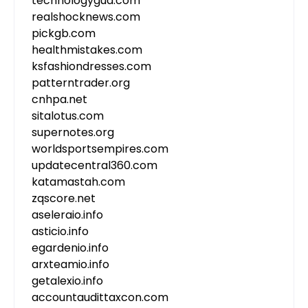
technologygud.com
realshocknews.com
pickgb.com
healthmistakes.com
ksfashiondresses.com
patterntrader.org
cnhpa.net
sitalotus.com
supernotes.org
worldsportsempires.com
updatecentral360.com
katamastah.com
zqscore.net
aseleraio.info
asticio.info
egardenio.info
arxteamio.info
getalexio.info
accountaudittaxcon.com