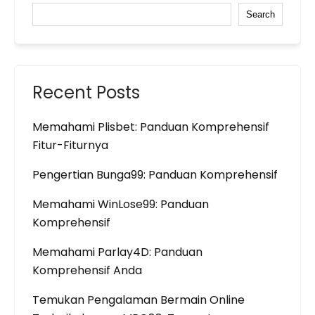
Search
Recent Posts
Memahami Plisbet: Panduan Komprehensif
Fitur-Fiturnya
Pengertian Bunga99: Panduan Komprehensif
Memahami WinLose99: Panduan
Komprehensif
Memahami Parlay4D: Panduan
Komprehensif Anda
Temukan Pengalaman Bermain Online