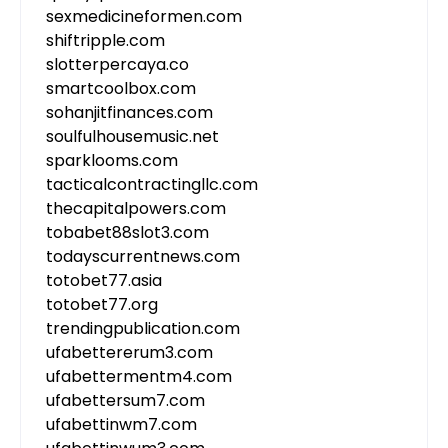
sexmedicineformen.com
shiftripple.com
slotterpercaya.co
smartcoolbox.com
sohanjitfinances.com
soulfulhousemusic.net
sparklooms.com
tacticalcontractingllc.com
thecapitalpowers.com
tobabet88slot3.com
todayscurrentnews.com
totobet77.asia
totobet77.org
trendingpublication.com
ufabettererum3.com
ufabettermentm4.com
ufabettersum7.com
ufabettinwm7.com