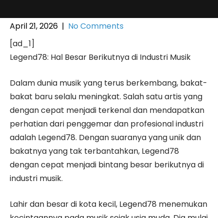
April 21, 2026
|
No Comments
[ad_1]
Legend78: Hal Besar Berikutnya di Industri Musik
Dalam dunia musik yang terus berkembang, bakat-
bakat baru selalu meningkat. Salah satu artis yang
dengan cepat menjadi terkenal dan mendapatkan
perhatian dari penggemar dan profesional industri
adalah Legend78. Dengan suaranya yang unik dan
bakatnya yang tak terbantahkan, Legend78
dengan cepat menjadi bintang besar berikutnya di
industri musik.
Lahir dan besar di kota kecil, Legend78 menemukan
kecintaannya pada musik sejak usia muda. Dia mulai