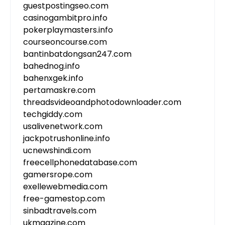
guestpostingseo.com
casinogambitpro.info
pokerplaymasters.info
courseoncourse.com
bantinbatdongsan247.com
bahednog.info
bahenxgek.info
pertamaskre.com
threadsvideoandphotodownloader.com
techgiddy.com
usalivenetwork.com
jackpotrushonline.info
ucnewshindi.com
freecellphonedatabase.com
gamersrope.com
exellewebmedia.com
free-gamestop.com
sinbadtravels.com
ukmagzine.com