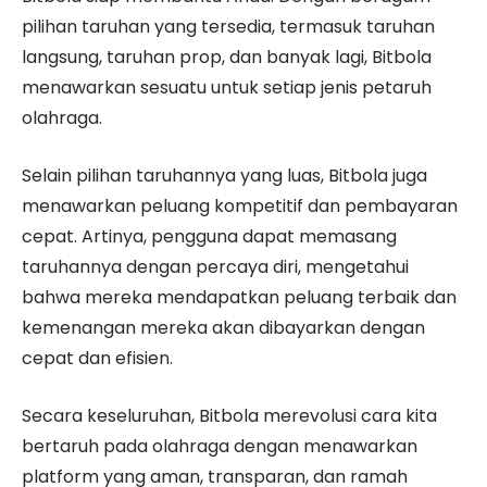
pilihan taruhan yang tersedia, termasuk taruhan
langsung, taruhan prop, dan banyak lagi, Bitbola
menawarkan sesuatu untuk setiap jenis petaruh
olahraga.
Selain pilihan taruhannya yang luas, Bitbola juga
menawarkan peluang kompetitif dan pembayaran
cepat. Artinya, pengguna dapat memasang
taruhannya dengan percaya diri, mengetahui
bahwa mereka mendapatkan peluang terbaik dan
kemenangan mereka akan dibayarkan dengan
cepat dan efisien.
Secara keseluruhan, Bitbola merevolusi cara kita
bertaruh pada olahraga dengan menawarkan
platform yang aman, transparan, dan ramah