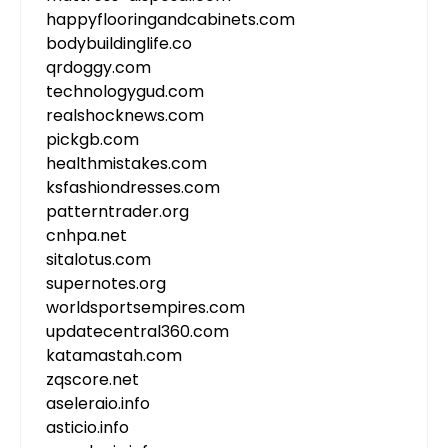
happyflooringandcabinets.com
bodybuildinglife.co
qrdoggy.com
technologygud.com
realshocknews.com
pickgb.com
healthmistakes.com
ksfashiondresses.com
patterntrader.org
cnhpa.net
sitalotus.com
supernotes.org
worldsportsempires.com
updatecentral360.com
katamastah.com
zqscore.net
aseleraio.info
asticio.info