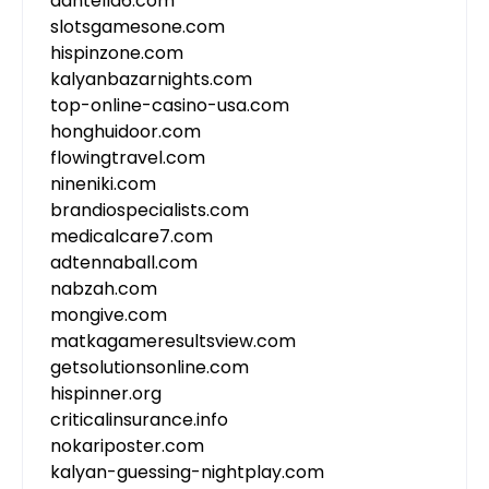
dantella6.com
slotsgamesone.com
hispinzone.com
kalyanbazarnights.com
top-online-casino-usa.com
honghuidoor.com
flowingtravel.com
nineniki.com
brandiospecialists.com
medicalcare7.com
adtennaball.com
nabzah.com
mongive.com
matkagameresultsview.com
getsolutionsonline.com
hispinner.org
criticalinsurance.info
nokariposter.com
kalyan-guessing-nightplay.com