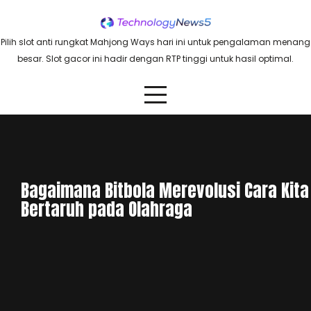
Skip
to
content
Pilih slot anti rungkat Mahjong Ways hari ini untuk pengalaman menang
besar. Slot gacor ini hadir dengan RTP tinggi untuk hasil optimal.
Bagaimana Bitbola Merevolusi Cara Kita
Bertaruh pada Olahraga