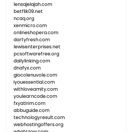
lensajelajah.com
betflik09.net
ncaq.org
xenmicro.com
onlineshopera.com
dartyfresh.com
lewisenterprises.net
pcsoftwarefree.org
dailylinking.com
dnafyx.com
giocolenuvole.com
iyouessential.com
withloveamity.com
youlearncode.com
fxyatirim.com
abbuguide.com
technologyresult.com
webhostingoffers.org
whatszow.com