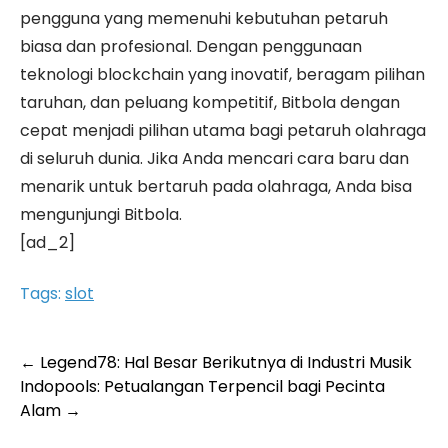
pengguna yang memenuhi kebutuhan petaruh
biasa dan profesional. Dengan penggunaan
teknologi blockchain yang inovatif, beragam pilihan
taruhan, dan peluang kompetitif, Bitbola dengan
cepat menjadi pilihan utama bagi petaruh olahraga
di seluruh dunia. Jika Anda mencari cara baru dan
menarik untuk bertaruh pada olahraga, Anda bisa
mengunjungi Bitbola.
[ad_2]
Tags:
slot
Post
←
Legend78: Hal Besar Berikutnya di Industri Musik
Indopools: Petualangan Terpencil bagi Pecinta
navigation
Alam
→