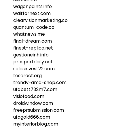
wagonpaints.info
waitfornext.com
clearvisionmarketing.co
quantum-code.co
whatnews.me
final-dream.com
finest-replica.net
gestioneinh.info
prosportdaily.net
salesinvest22.com
teseract.org
trendy-ama-shop.com
ufabett732m7.com
visiofood.com
droidwindow.com
freeprsubmission.com
ufagold666.com
myinteriorblog.com