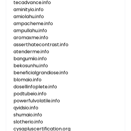
tecadvance.info
aminityio.info
amiolahu.info
ampacheme.info
ampullahu.info
aromaxme.info
asserthatecontrast.info
atenderme.info
bangumiio.info
bekosunhu.info
beneficialgrandiose.info
blomaio.info
dosellinfoplete.info
podtubeio.info
powerfulvolatile.info
qvidsio.info
shumaio.info
slotherio.info
cysapluscertification.org