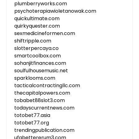
plumberryworks.com
psychoterapiawioletanowak.com
quickultimate.com
quirkyquester.com
sexmedicineformen.com
shiftripple.com
slotterpercaya.co
smartcoolbox.com
sohanjitfinances.com
soulfulhousemusic.net
sparklooms.com
tacticalcontractingllc.com
thecapitalpowers.com
tobabet88slot3.com
todayscurrentnews.com
totobet77.asia
totobet77.org
trendingpublication.com
ufabettererum3.com