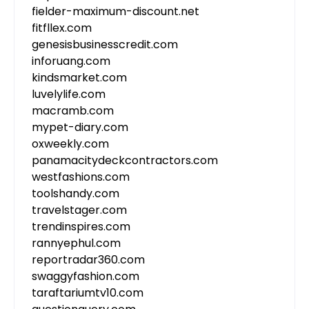
fielder-maximum-discount.net
fitfllex.com
genesisbusinesscredit.com
inforuang.com
kindsmarket.com
luvelylife.com
macramb.com
mypet-diary.com
oxweekly.com
panamacitydeckcontractors.com
westfashions.com
toolshandy.com
travelstager.com
trendinspires.com
rannyephul.com
reportradar360.com
swaggyfashion.com
taraftariumtv10.com