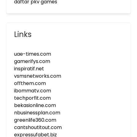
daftar pkv games
Links
uae-times.com
gamerifys.com
inspiratif.net
vsmsnetworks.com
offthem.com
ibommatv.com
techporfit.com
bekasionline.com
nbusinessplan.com
greenlife360.com
cantshoutitout.com
expressufabet.biz