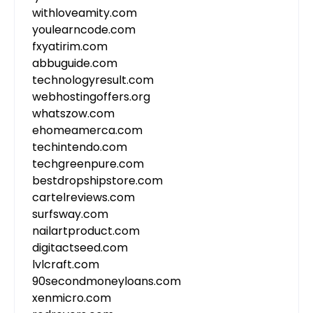
withloveamity.com
youlearncode.com
fxyatirim.com
abbuguide.com
technologyresult.com
webhostingoffers.org
whatszow.com
ehomeamerca.com
techintendo.com
techgreenpure.com
bestdropshipstore.com
cartelreviews.com
surfsway.com
nailartproduct.com
digitactseed.com
lvlcraft.com
90secondmoneyloans.com
xenmicro.com