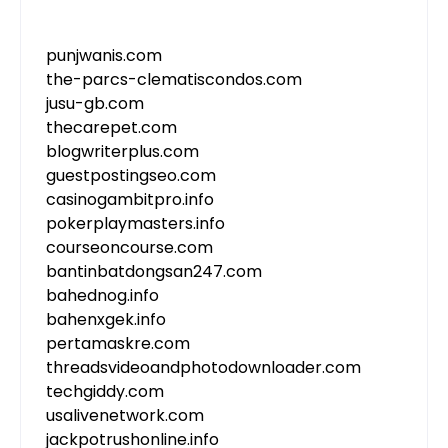
punjwanis.com
the-parcs-clematiscondos.com
jusu-gb.com
thecarepet.com
blogwriterplus.com
guestpostingseo.com
casinogambitpro.info
pokerplaymasters.info
courseoncourse.com
bantinbatdongsan247.com
bahednog.info
bahenxgek.info
pertamaskre.com
threadsvideoandphotodownloader.com
techgiddy.com
usalivenetwork.com
jackpotrushonline.info