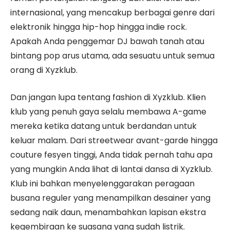
internasional, yang mencakup berbagai genre dari
elektronik hingga hip-hop hingga indie rock.
Apakah Anda penggemar DJ bawah tanah atau
bintang pop arus utama, ada sesuatu untuk semua
orang di Xyzklub.
Dan jangan lupa tentang fashion di Xyzklub. Klien
klub yang penuh gaya selalu membawa A-game
mereka ketika datang untuk berdandan untuk
keluar malam. Dari streetwear avant-garde hingga
couture fesyen tinggi, Anda tidak pernah tahu apa
yang mungkin Anda lihat di lantai dansa di Xyzklub.
Klub ini bahkan menyelenggarakan peragaan
busana reguler yang menampilkan desainer yang
sedang naik daun, menambahkan lapisan ekstra
kegembiraan ke suasana yang sudah listrik.