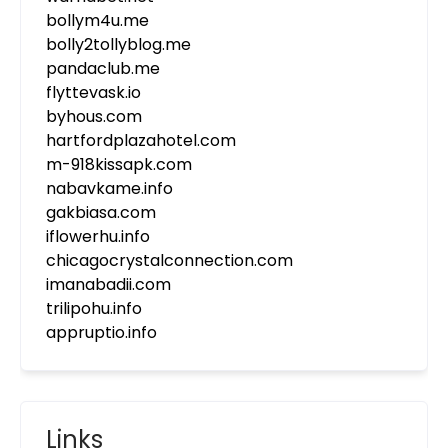
bollym4u.me
bolly2tollyblog.me
pandaclub.me
flyttevask.io
byhous.com
hartfordplazahotel.com
m-918kissapk.com
nabavkame.info
gakbiasa.com
iflowerhu.info
chicagocrystalconnection.com
imanabadii.com
trilipohu.info
appruptio.info
Links