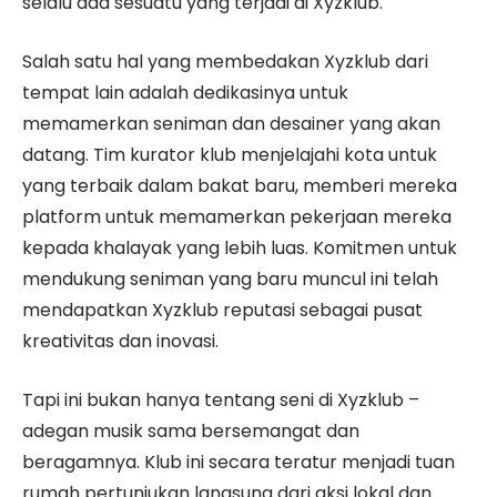
selalu ada sesuatu yang terjadi di Xyzklub.
Salah satu hal yang membedakan Xyzklub dari
tempat lain adalah dedikasinya untuk
memamerkan seniman dan desainer yang akan
datang. Tim kurator klub menjelajahi kota untuk
yang terbaik dalam bakat baru, memberi mereka
platform untuk memamerkan pekerjaan mereka
kepada khalayak yang lebih luas. Komitmen untuk
mendukung seniman yang baru muncul ini telah
mendapatkan Xyzklub reputasi sebagai pusat
kreativitas dan inovasi.
Tapi ini bukan hanya tentang seni di Xyzklub –
adegan musik sama bersemangat dan
beragamnya. Klub ini secara teratur menjadi tuan
rumah pertunjukan langsung dari aksi lokal dan