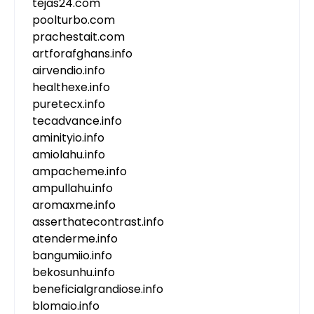
tejas24.com
poolturbo.com
prachestait.com
artforafghans.info
airvendio.info
healthexe.info
puretecx.info
tecadvance.info
aminityio.info
amiolahu.info
ampacheme.info
ampullahu.info
aromaxme.info
asserthatecontrast.info
atenderme.info
bangumiio.info
bekosunhu.info
beneficialgrandiose.info
blomaio.info