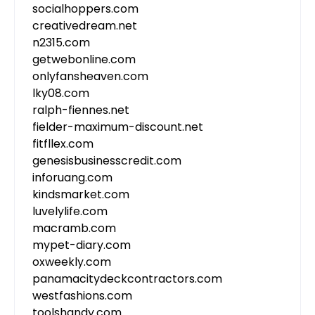
socialhoppers.com
creativedream.net
n2315.com
getwebonline.com
onlyfansheaven.com
lky08.com
ralph-fiennes.net
fielder-maximum-discount.net
fitfllex.com
genesisbusinesscredit.com
inforuang.com
kindsmarket.com
luvelylife.com
macramb.com
mypet-diary.com
oxweekly.com
panamacitydeckcontractors.com
westfashions.com
toolshandy.com