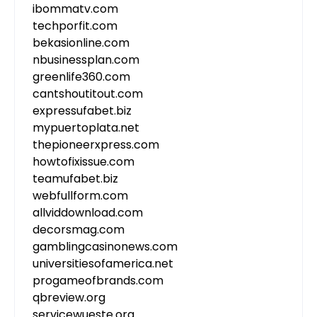
ibommatv.com
techporfit.com
bekasionline.com
nbusinessplan.com
greenlife360.com
cantshoutitout.com
expressufabet.biz
mypuertoplata.net
thepioneerxpress.com
howtofixissue.com
teamufabet.biz
webfullform.com
allviddownload.com
decorsmag.com
gamblingcasinonews.com
universitiesofamerica.net
progameofbrands.com
qbreview.org
servicewueste.org