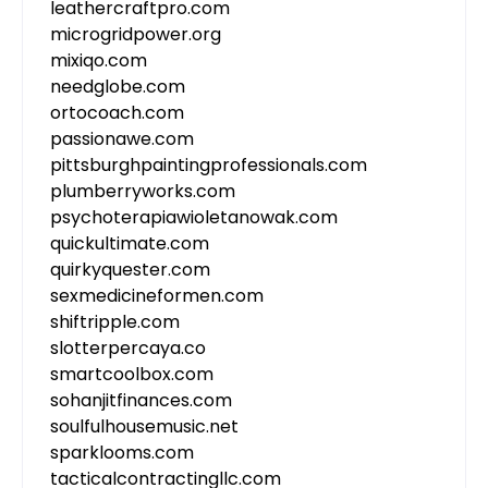
leathercraftpro.com
microgridpower.org
mixiqo.com
needglobe.com
ortocoach.com
passionawe.com
pittsburghpaintingprofessionals.com
plumberryworks.com
psychoterapiawioletanowak.com
quickultimate.com
quirkyquester.com
sexmedicineformen.com
shiftripple.com
slotterpercaya.co
smartcoolbox.com
sohanjitfinances.com
soulfulhousemusic.net
sparklooms.com
tacticalcontractingllc.com