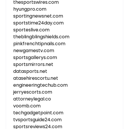
thesportswires.com
hyungpro.com
sportingnewsnet.com
sportstime24day.com
sporteslive.com
theblingblingshields.com
pinkfrenchtipnails.com
newgamestv.com
sportsgallerys.com
sportsmirrors.net
datasports.net
atasehirescortu.net
engineeringtechub.com
jerryescorts.com
attorneylegal.co
voomb.com
techgadgetpoint.com
tvsportsguide24.com
sportsreviews24.com