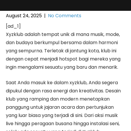
August 24, 2025
|
No Comments
[ad_1]
Xyzklub adalah tempat unik di mana musik, mode,
dan budaya berkumpul bersama dalam harmoni
yang sempurna. Terletak di jantung kota, klub ini
dengan cepat menjadi hotspot bagi mereka yang
ingin mengalami sesuatu yang baru dan menarik.
Saat Anda masuk ke dalam xyzklub, Anda segera
dipukul dengan rasa energi dan kreativitas. Desain
klub yang ramping dan modern menetapkan
panggung untuk jajaran acara dan pertunjukan
yang luar biasa yang terjadi di sini. Dari aksi musik
live hingga peragaan busana hingga instalasi seni,