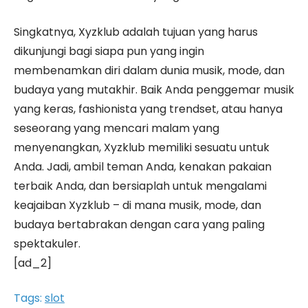
Singkatnya, Xyzklub adalah tujuan yang harus
dikunjungi bagi siapa pun yang ingin
membenamkan diri dalam dunia musik, mode, dan
budaya yang mutakhir. Baik Anda penggemar musik
yang keras, fashionista yang trendset, atau hanya
seseorang yang mencari malam yang
menyenangkan, Xyzklub memiliki sesuatu untuk
Anda. Jadi, ambil teman Anda, kenakan pakaian
terbaik Anda, dan bersiaplah untuk mengalami
keajaiban Xyzklub – di mana musik, mode, dan
budaya bertabrakan dengan cara yang paling
spektakuler.
[ad_2]
Tags:
slot