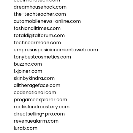
dreamhousehack.com
the-techteacher.com
automobilenews-online.com
fashionalltimes.com
totaldigitalforum.com
technoarmaan.com
empresasposicionamientoweb.com
tonybestcosmetics.com
buzznc.com
fxjoiner.com
skinbykindra.com
alltherageface.com
codenational.com
progameexplorer.com
rockislandroastery.com
directselling-pro.com
revenuealarm.com
lurab.com