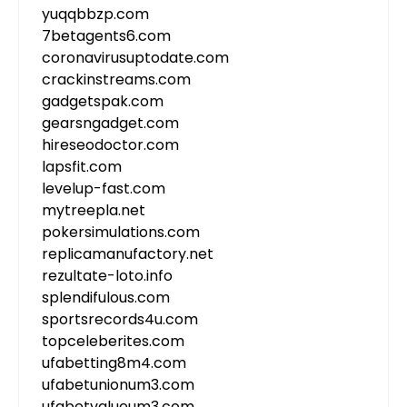
yuqqbbzp.com
7betagents6.com
coronavirusuptodate.com
crackinstreams.com
gadgetspak.com
gearsngadget.com
hireseodoctor.com
lapsfit.com
levelup-fast.com
mytreepla.net
pokersimulations.com
replicamanufactory.net
rezultate-loto.info
splendifulous.com
sportsrecords4u.com
topceleberites.com
ufabetting8m4.com
ufabetunionum3.com
ufabetvalueum3.com