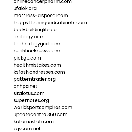
onlinecancerpharm.com
ufalek.org
mattress-disposal.com
happyflooringandcabinets.com
bodybuildinglife.co
qrdoggy.com
technologygud.com
realshocknews.com
pickgb.com
healthmistakes.com
ksfashiondresses.com
patterntrader.org
cnhpa.net
sitalotus.com
supernotes.org
worldsportsempires.com
updatecentral360.com
katamastah.com
zqscore.net