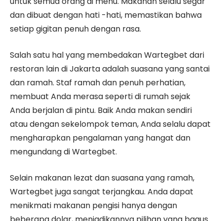
untuk semua orang di menu. Makanan selalu segar
dan dibuat dengan hati -hati, memastikan bahwa
setiap gigitan penuh dengan rasa.
Salah satu hal yang membedakan Wartegbet dari
restoran lain di Jakarta adalah suasana yang santai
dan ramah. Staf ramah dan penuh perhatian,
membuat Anda merasa seperti di rumah sejak
Anda berjalan di pintu. Baik Anda makan sendiri
atau dengan sekelompok teman, Anda selalu dapat
mengharapkan pengalaman yang hangat dan
mengundang di Wartegbet.
Selain makanan lezat dan suasana yang ramah,
Wartegbet juga sangat terjangkau. Anda dapat
menikmati makanan pengisi hanya dengan
beberapa dolar, menjadikannya pilihan yang bagus