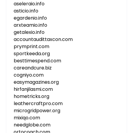
aseleraio.info
asticio.info
egardenio.info
arxteamio.info
getalexio.info
accountaudittaxcon.com
prymprint.com
sportkeeda.org
besttimespend.com
careandcure.biz
cogniyo.com
easymagazines.org
hirfanjilasmi.com
hometricks.org
leathercraftpro.com
microgridpower.org
mixiqo.com
needglobe.com
ortocoach.com