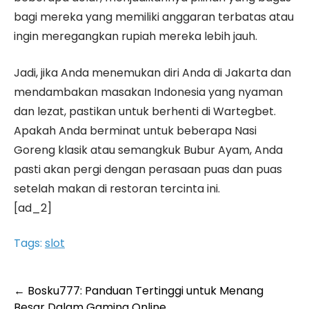
bagi mereka yang memiliki anggaran terbatas atau
ingin meregangkan rupiah mereka lebih jauh.
Jadi, jika Anda menemukan diri Anda di Jakarta dan
mendambakan masakan Indonesia yang nyaman
dan lezat, pastikan untuk berhenti di Wartegbet.
Apakah Anda berminat untuk beberapa Nasi
Goreng klasik atau semangkuk Bubur Ayam, Anda
pasti akan pergi dengan perasaan puas dan puas
setelah makan di restoran tercinta ini.
[ad_2]
Tags:
slot
Post
←
Bosku777: Panduan Tertinggi untuk Menang
Besar Dalam Gaming Online