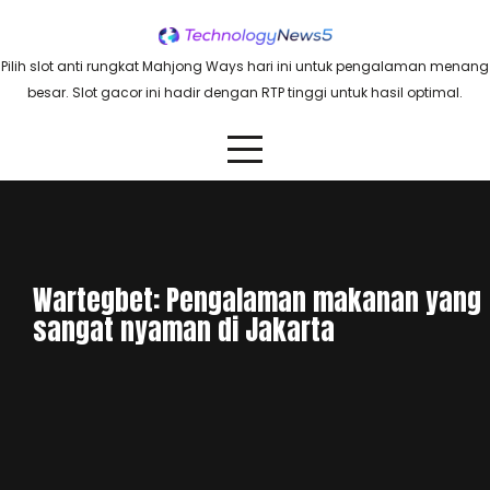
Skip
to
content
Pilih slot anti rungkat Mahjong Ways hari ini untuk pengalaman menang
besar. Slot gacor ini hadir dengan RTP tinggi untuk hasil optimal.
Wartegbet: Pengalaman makanan yang
sangat nyaman di Jakarta