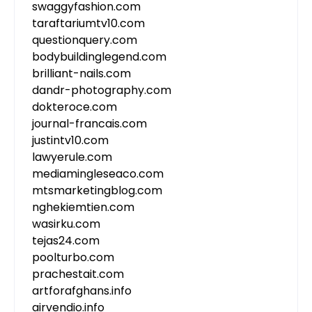
swaggyfashion.com
taraftariumtv10.com
questionquery.com
bodybuildinglegend.com
brilliant-nails.com
dandr-photography.com
dokteroce.com
journal-francais.com
justintv10.com
lawyerule.com
mediamingleseaco.com
mtsmarketingblog.com
nghekiemtien.com
wasirku.com
tejas24.com
poolturbo.com
prachestait.com
artforafghans.info
airvendio.info