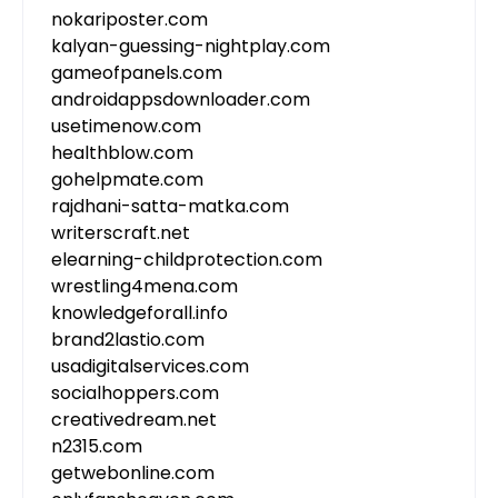
nokariposter.com
kalyan-guessing-nightplay.com
gameofpanels.com
androidappsdownloader.com
usetimenow.com
healthblow.com
gohelpmate.com
rajdhani-satta-matka.com
writerscraft.net
elearning-childprotection.com
wrestling4mena.com
knowledgeforall.info
brand2lastio.com
usadigitalservices.com
socialhoppers.com
creativedream.net
n2315.com
getwebonline.com