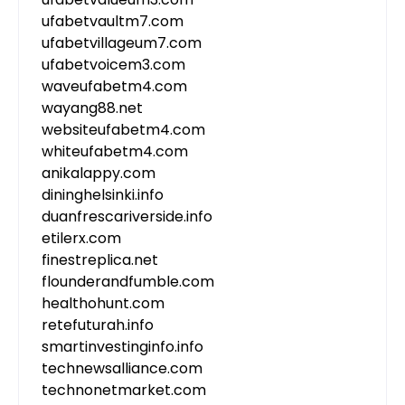
ufabetvaultm7.com
ufabetvillageum7.com
ufabetvoicem3.com
waveufabetm4.com
wayang88.net
websiteufabetm4.com
whiteufabetm4.com
anikalappy.com
dininghelsinki.info
duanfrescariverside.info
etilerx.com
finestreplica.net
flounderandfumble.com
healthohunt.com
retefuturah.info
smartinvestinginfo.info
technewsalliance.com
technonetmarket.com