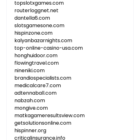
topslotxgames.com
routerloggnet.net
dantella6.com
slotsgamesone.com
hispinzone.com
kalyanbazarnights.com
top-online-casino-usa.com
honghuidoor.com
flowingtravel.com
nineniki.com
brandiospecialists.com
medicalcare7.com
adtennaball.com
nabzah.com
mongive.com
matkagameresultsview.com
getsolutionsonline.com
hispinner.org
criticalinsurance.info