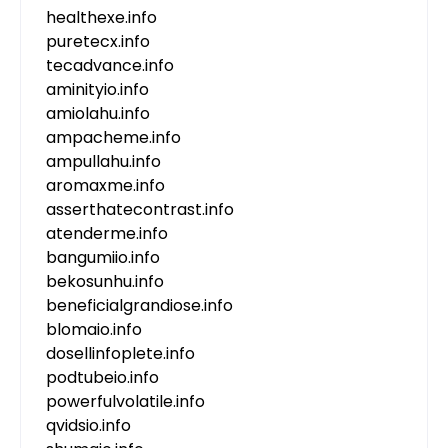
healthexe.info
puretecx.info
tecadvance.info
aminityio.info
amiolahu.info
ampacheme.info
ampullahu.info
aromaxme.info
asserthatecontrast.info
atenderme.info
bangumiio.info
bekosunhu.info
beneficialgrandiose.info
blomaio.info
dosellinfoplete.info
podtubeio.info
powerfulvolatile.info
qvidsio.info