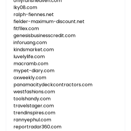
onlyfansheaven.com
lky08.com
ralph-fiennes.net
fielder-maximum-discount.net
fitfllex.com
genesisbusinesscredit.com
inforuang.com
kindsmarket.com
luvelylife.com
macramb.com
mypet-diary.com
oxweekly.com
panamacitydeckcontractors.com
westfashions.com
toolshandy.com
travelstager.com
trendinspires.com
rannyephul.com
reportradar360.com