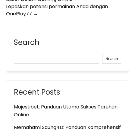
navigation
Lepaskan potensi permainan Anda dengan
OnePlay77
→
Search
Search
Recent Posts
Majestibet: Panduan Utama Sukses Taruhan
Online
Memahami Saung4D: Panduan Komprehensif