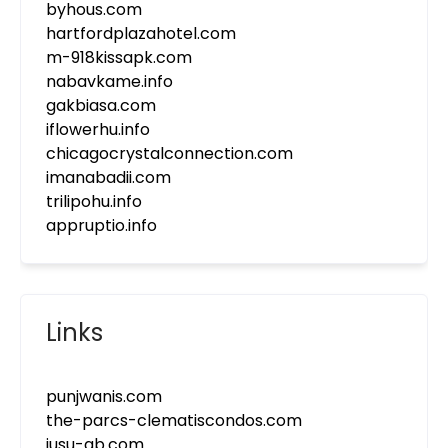
byhous.com
hartfordplazahotel.com
m-918kissapk.com
nabavkame.info
gakbiasa.com
iflowerhu.info
chicagocrystalconnection.com
imanabadii.com
trilipohu.info
appruptio.info
Links
punjwanis.com
the-parcs-clematiscondos.com
jusu-gb.com