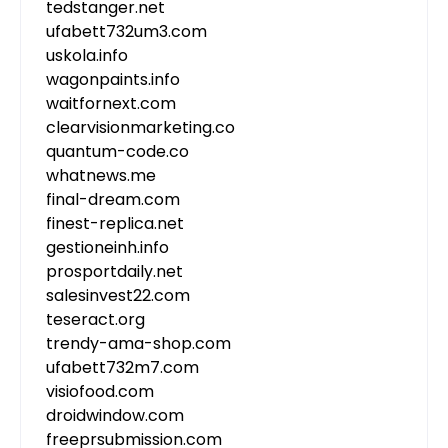
tedstanger.net
ufabett732um3.com
uskola.info
wagonpaints.info
waitfornext.com
clearvisionmarketing.co
quantum-code.co
whatnews.me
final-dream.com
finest-replica.net
gestioneinh.info
prosportdaily.net
salesinvest22.com
teseract.org
trendy-ama-shop.com
ufabett732m7.com
visiofood.com
droidwindow.com
freeprsubmission.com