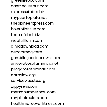
greenlife360.com
cantshoutitout.com
expressufabet.biz
mypuertoplata.net
thepioneerxpress.com
howtofixissue.com
teamufabet.biz
webfullform.com
allviddownload.com
decorsmag.com
gamblingcasinonews.com
universitiesofamerica.net
progameofbrands.com
qbreview.org
servicewueste.org
zippyrevs.com
matkanumbernow.com
myjobcirculars.com
healthmoreoverfitness.com