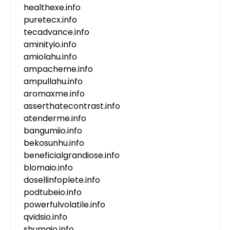
healthexe.info
puretecx.info
tecadvance.info
aminityio.info
amiolahu.info
ampacheme.info
ampullahu.info
aromaxme.info
asserthatecontrast.info
atenderme.info
bangumiio.info
bekosunhu.info
beneficialgrandiose.info
blomaio.info
dosellinfoplete.info
podtubeio.info
powerfulvolatile.info
qvidsio.info
shumaio.info