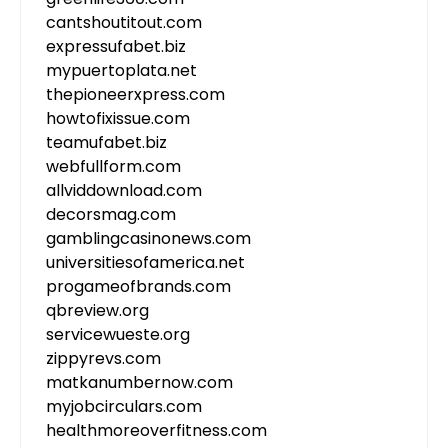
cantshoutitout.com
expressufabet.biz
mypuertoplata.net
thepioneerxpress.com
howtofixissue.com
teamufabet.biz
webfullform.com
allviddownload.com
decorsmag.com
gamblingcasinonews.com
universitiesofamerica.net
progameofbrands.com
qbreview.org
servicewueste.org
zippyrevs.com
matkanumbernow.com
myjobcirculars.com
healthmoreoverfitness.com