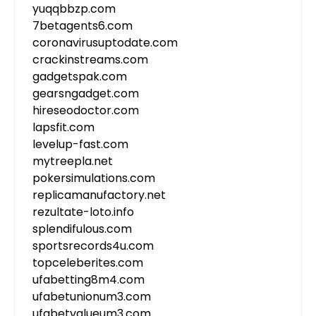
yuqqbbzp.com
7betagents6.com
coronavirusuptodate.com
crackinstreams.com
gadgetspak.com
gearsngadget.com
hireseodoctor.com
lapsfit.com
levelup-fast.com
mytreepla.net
pokersimulations.com
replicamanufactory.net
rezultate-loto.info
splendifulous.com
sportsrecords4u.com
topceleberites.com
ufabetting8m4.com
ufabetunionum3.com
ufabetvalueum3.com