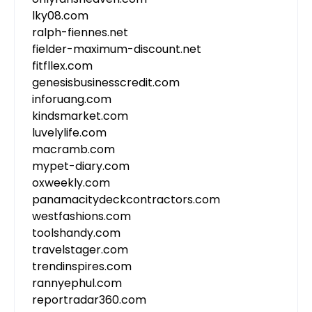
lky08.com
ralph-fiennes.net
fielder-maximum-discount.net
fitfllex.com
genesisbusinesscredit.com
inforuang.com
kindsmarket.com
luvelylife.com
macramb.com
mypet-diary.com
oxweekly.com
panamacitydeckcontractors.com
westfashions.com
toolshandy.com
travelstager.com
trendinspires.com
rannyephul.com
reportradar360.com