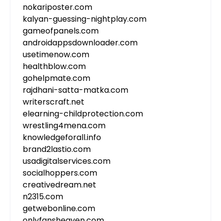
nokariposter.com
kalyan-guessing-nightplay.com
gameofpanels.com
androidappsdownloader.com
usetimenow.com
healthblow.com
gohelpmate.com
rajdhani-satta-matka.com
writerscraft.net
elearning-childprotection.com
wrestling4mena.com
knowledgeforall.info
brand2lastio.com
usadigitalservices.com
socialhoppers.com
creativedream.net
n2315.com
getwebonline.com
onlyfansheaven.com