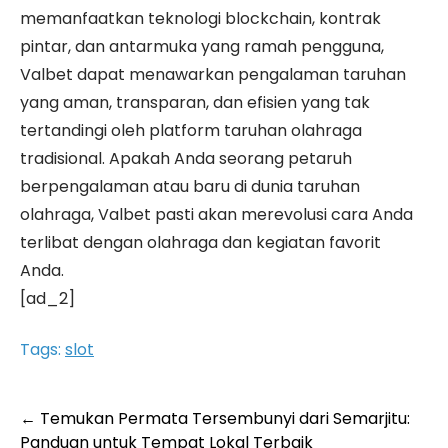
memanfaatkan teknologi blockchain, kontrak
pintar, dan antarmuka yang ramah pengguna,
Valbet dapat menawarkan pengalaman taruhan
yang aman, transparan, dan efisien yang tak
tertandingi oleh platform taruhan olahraga
tradisional. Apakah Anda seorang petaruh
berpengalaman atau baru di dunia taruhan
olahraga, Valbet pasti akan merevolusi cara Anda
terlibat dengan olahraga dan kegiatan favorit
Anda.
[ad_2]
Tags:
slot
Post
←
Temukan Permata Tersembunyi dari Semarjitu:
Panduan untuk Tempat Lokal Terbaik