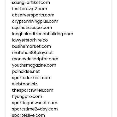
saung-artikel.com
fasthokivip2.com
observersports.com
cryptominingplus.com
aquinoticiaspe.com
longhairedfrenchbulldog.com
lawyersforhire.co
businemarket.com
matahari88play.net
moneydescriptor.com
youthsmagazine.com
painaidee.net
sportsdarkest.com
webtoon.biz
thesportswires.com
hyungpro.com
sportingnewsnet.com
sportstime24day.com
sporteslive.com