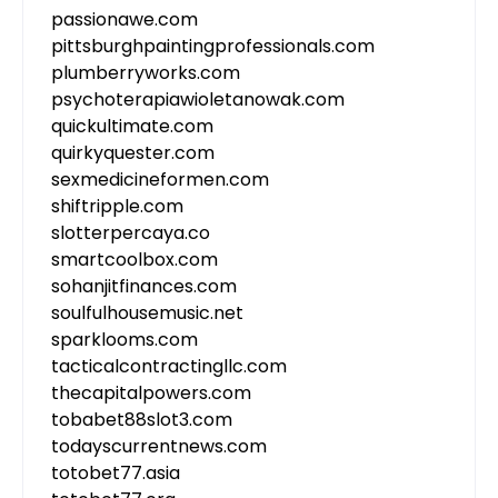
passionawe.com
pittsburghpaintingprofessionals.com
plumberryworks.com
psychoterapiawioletanowak.com
quickultimate.com
quirkyquester.com
sexmedicineformen.com
shiftripple.com
slotterpercaya.co
smartcoolbox.com
sohanjitfinances.com
soulfulhousemusic.net
sparklooms.com
tacticalcontractingllc.com
thecapitalpowers.com
tobabet88slot3.com
todayscurrentnews.com
totobet77.asia