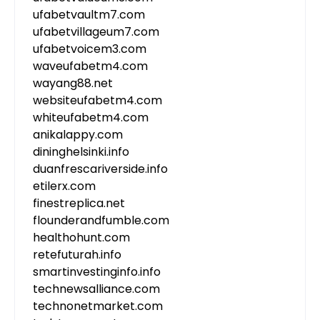
ufabetvaultm7.com
ufabetvillageum7.com
ufabetvoicem3.com
waveufabetm4.com
wayang88.net
websiteufabetm4.com
whiteufabetm4.com
anikalappy.com
dininghelsinki.info
duanfrescariverside.info
etilerx.com
finestreplica.net
flounderandfumble.com
healthohunt.com
retefuturah.info
smartinvestinginfo.info
technewsalliance.com
technonetmarket.com