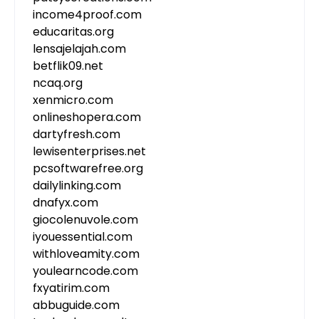
income4proof.com
educaritas.org
lensajelajah.com
betflik09.net
ncaq.org
xenmicro.com
onlineshopera.com
dartyfresh.com
lewisenterprises.net
pcsoftwarefree.org
dailylinking.com
dnafyx.com
giocolenuvole.com
iyouessential.com
withloveamity.com
youlearncode.com
fxyatirim.com
abbuguide.com