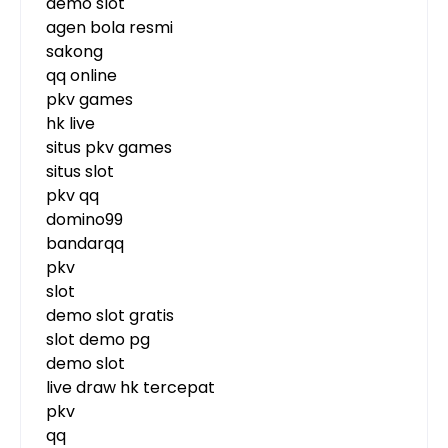
demo slot
agen bola resmi
sakong
qq online
pkv games
hk live
situs pkv games
situs slot
pkv qq
domino99
bandarqq
pkv
slot
demo slot gratis
slot demo pg
demo slot
live draw hk tercepat
pkv
qq