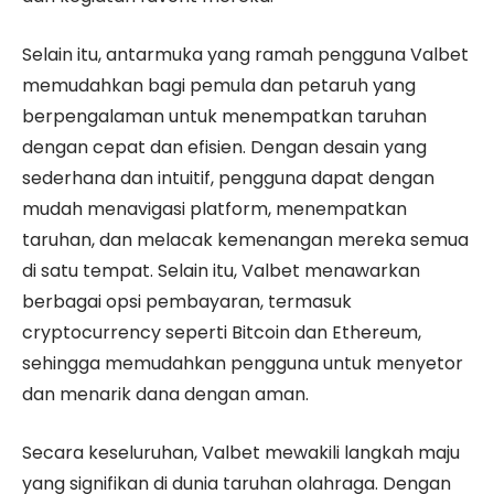
Selain itu, antarmuka yang ramah pengguna Valbet
memudahkan bagi pemula dan petaruh yang
berpengalaman untuk menempatkan taruhan
dengan cepat dan efisien. Dengan desain yang
sederhana dan intuitif, pengguna dapat dengan
mudah menavigasi platform, menempatkan
taruhan, dan melacak kemenangan mereka semua
di satu tempat. Selain itu, Valbet menawarkan
berbagai opsi pembayaran, termasuk
cryptocurrency seperti Bitcoin dan Ethereum,
sehingga memudahkan pengguna untuk menyetor
dan menarik dana dengan aman.
Secara keseluruhan, Valbet mewakili langkah maju
yang signifikan di dunia taruhan olahraga. Dengan