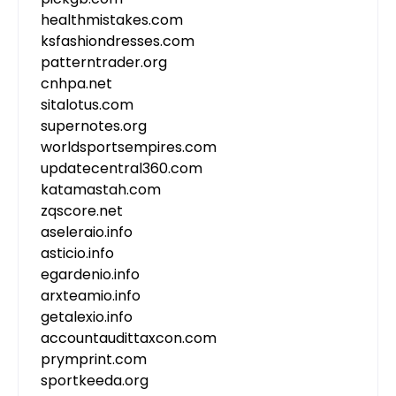
healthmistakes.com
ksfashiondresses.com
patterntrader.org
cnhpa.net
sitalotus.com
supernotes.org
worldsportsempires.com
updatecentral360.com
katamastah.com
zqscore.net
aseleraio.info
asticio.info
egardenio.info
arxteamio.info
getalexio.info
accountaudittaxcon.com
prymprint.com
sportkeeda.org