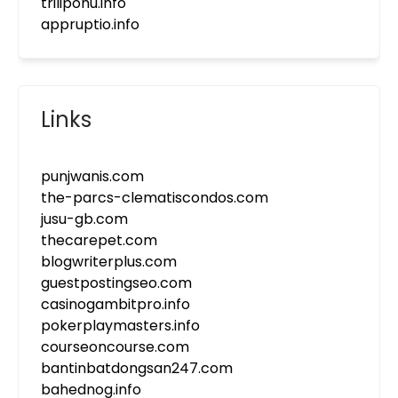
trilipohu.info
appruptio.info
Links
punjwanis.com
the-parcs-clematiscondos.com
jusu-gb.com
thecarepet.com
blogwriterplus.com
guestpostingseo.com
casinogambitpro.info
pokerplaymasters.info
courseoncourse.com
bantinbatdongsan247.com
bahednog.info