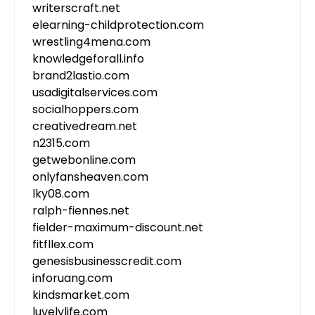
writerscraft.net
elearning-childprotection.com
wrestling4mena.com
knowledgeforall.info
brand2lastio.com
usadigitalservices.com
socialhoppers.com
creativedream.net
n2315.com
getwebonline.com
onlyfansheaven.com
lky08.com
ralph-fiennes.net
fielder-maximum-discount.net
fitfllex.com
genesisbusinesscredit.com
inforuang.com
kindsmarket.com
luvelylife.com