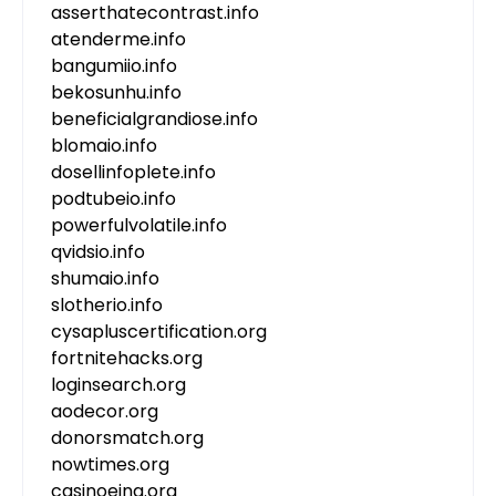
asserthatecontrast.info
atenderme.info
bangumiio.info
bekosunhu.info
beneficialgrandiose.info
blomaio.info
dosellinfoplete.info
podtubeio.info
powerfulvolatile.info
qvidsio.info
shumaio.info
slotherio.info
cysapluscertification.org
fortnitehacks.org
loginsearch.org
aodecor.org
donorsmatch.org
nowtimes.org
casinoeing.org