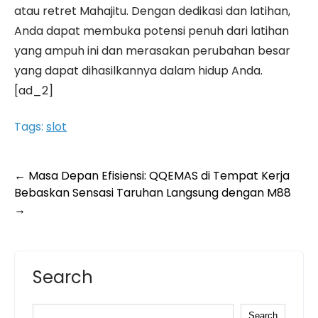
atau retret Mahajitu. Dengan dedikasi dan latihan,
Anda dapat membuka potensi penuh dari latihan
yang ampuh ini dan merasakan perubahan besar
yang dapat dihasilkannya dalam hidup Anda.
[ad_2]
Tags:
slot
Post
←
Masa Depan Efisiensi: QQEMAS di Tempat Kerja
Bebaskan Sensasi Taruhan Langsung dengan M88
navigation
→
Search
Search