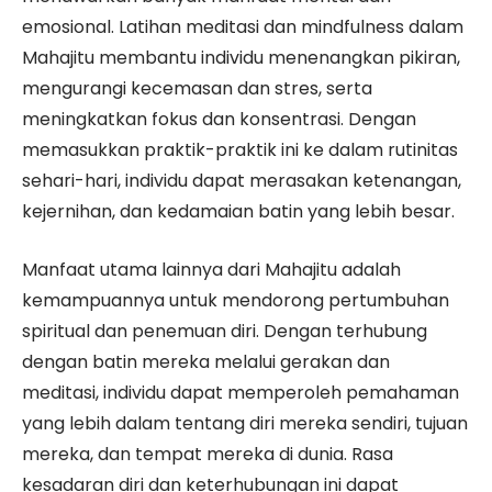
emosional. Latihan meditasi dan mindfulness dalam
Mahajitu membantu individu menenangkan pikiran,
mengurangi kecemasan dan stres, serta
meningkatkan fokus dan konsentrasi. Dengan
memasukkan praktik-praktik ini ke dalam rutinitas
sehari-hari, individu dapat merasakan ketenangan,
kejernihan, dan kedamaian batin yang lebih besar.
Manfaat utama lainnya dari Mahajitu adalah
kemampuannya untuk mendorong pertumbuhan
spiritual dan penemuan diri. Dengan terhubung
dengan batin mereka melalui gerakan dan
meditasi, individu dapat memperoleh pemahaman
yang lebih dalam tentang diri mereka sendiri, tujuan
mereka, dan tempat mereka di dunia. Rasa
kesadaran diri dan keterhubungan ini dapat