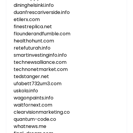
dininghelsinki.info
duanfrescariverside.info
etilerx.com
finestreplica.net
flounderandfumble.com
healthohunt.com
retefuturah.info
smartinvestinginfo.info
technewsalliance.com
technonetmarket.com
tedstanger.net
ufabett732um3.com
uskola.info
wagonpaints.info
waitfornext.com
clearvisionmarketing.co
quantum-code.co
whatnews.me