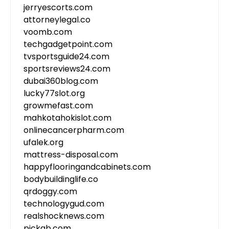
jerryescorts.com
attorneylegal.co
voomb.com
techgadgetpoint.com
tvsportsguide24.com
sportsreviews24.com
dubai360blog.com
lucky77slot.org
growmefast.com
mahkotahokislot.com
onlinecancerpharm.com
ufalek.org
mattress-disposal.com
happyflooringandcabinets.com
bodybuildinglife.co
qrdoggy.com
technologygud.com
realshocknews.com
pickgb.com