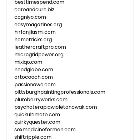
besttimespend.com
careandcure.biz
cogniyo.com
easymagazines.org
hirfanjilasmi.com
hometricks.org
leathercraftpro.com
microgridpower.org
mixiqo.com
needglobe.com
ortocoach.com
passionawe.com
pittsburghpaintingprofessionals.com
plumberryworks.com
psychoterapiawioletanowak.com
quickultimate.com
quirkyquester.com
sexmedicineformen.com
shiftripple.com