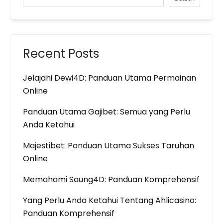
Recent Posts
Jelajahi Dewi4D: Panduan Utama Permainan
Online
Panduan Utama Gajibet: Semua yang Perlu
Anda Ketahui
Majestibet: Panduan Utama Sukses Taruhan
Online
Memahami Saung4D: Panduan Komprehensif
Yang Perlu Anda Ketahui Tentang Ahlicasino:
Panduan Komprehensif