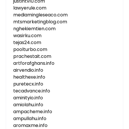
justintv10.com
lawyerule.com
mediamingleseaco.com
mtsmarketingblog.com
nghekiemtien.com
wasirku.com
tejas24.com
poolturbo.com
prachestait.com
artforafghans.info
airvendio.info
healthexe.info
puretecx.info
tecadvance.info
aminityio.info
amiolahu.info
ampacheme.info
ampullahu.info
aromaxme.info