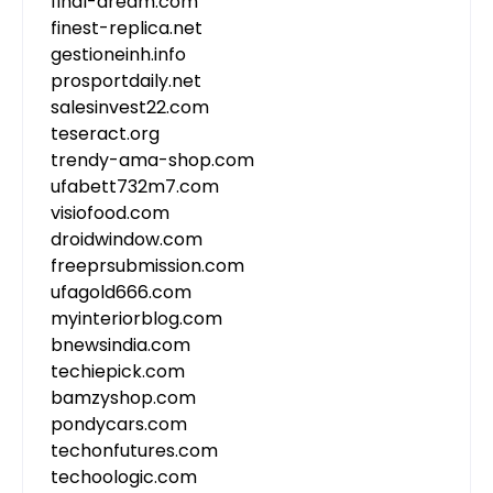
final-dream.com
finest-replica.net
gestioneinh.info
prosportdaily.net
salesinvest22.com
teseract.org
trendy-ama-shop.com
ufabett732m7.com
visiofood.com
droidwindow.com
freeprsubmission.com
ufagold666.com
myinteriorblog.com
bnewsindia.com
techiepick.com
bamzyshop.com
pondycars.com
techonfutures.com
techoologic.com