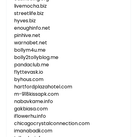
livemocha.biz
streetlife.biz
hyves.biz
enoughinfo.net
pinhive.net
warnabet.net
bollym4u.me
bolly2tollyblog.me
pandaclub.me
flyttevask.io
byhous.com
hartfordplazahotel.com
m-918kissapk.com
nabavkame.info
gakbiasa.com
iflowerhu.info
chicagocrystalconnection.com
imanabadii.com