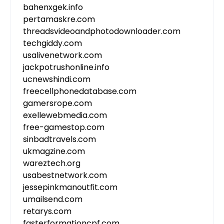
bahenxgek.info
pertamaskre.com
threadsvideoandphotodownloader.com
techgiddy.com
usalivenetwork.com
jackpotrushonline.info
ucnewshindi.com
freecellphonedatabase.com
gamersrope.com
exellewebmedia.com
free-gamestop.com
sinbadtravels.com
ukmagzine.com
wareztech.org
usabestnetwork.com
jessepinkmanoutfit.com
umailsend.com
retarys.com
fasterformationcpf.com