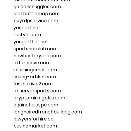
goldensnuggles.com
lookbattlemap.com
buyrdpservice.com
yesport.net
tostylo.com
yougetthat.net
sportsnetclub.com
newbestcrypto.com
oxfordsave.com
iclassicgames.com
saung-artikel.com
fasthokivip2.com
observersports.com
cryptominingplus.com
aquinoticiaspe.com
longhairedfrenchbulldog.com
lawyersforhire.co
businemarket.com