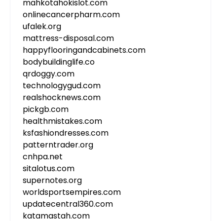
mahkotahokislot.com
onlinecancerpharm.com
ufalek.org
mattress-disposal.com
happyflooringandcabinets.com
bodybuildinglife.co
qrdoggy.com
technologygud.com
realshocknews.com
pickgb.com
healthmistakes.com
ksfashiondresses.com
patterntrader.org
cnhpa.net
sitalotus.com
supernotes.org
worldsportsempires.com
updatecentral360.com
katamastah.com