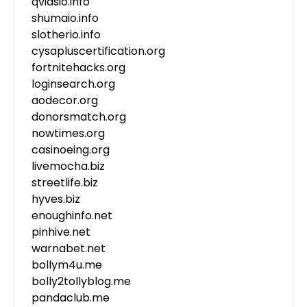
qvidsio.info
shumaio.info
slotherio.info
cysapluscertification.org
fortnitehacks.org
loginsearch.org
aodecor.org
donorsmatch.org
nowtimes.org
casinoeing.org
livemocha.biz
streetlife.biz
hyves.biz
enoughinfo.net
pinhive.net
warnabet.net
bollym4u.me
bolly2tollyblog.me
pandaclub.me