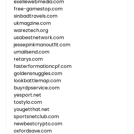
exellewebmedia.com
free-gamestop.com
sinbadtravels.com
ukmagzine.com
wareztech.org
usabestnetwork.com
jessepinkmanoutfit.com
umailsend.com
retarys.com
fasterformationcpf.com
goldensnuggles.com
lookbattlemap.com
buyrdpservice.com
yesport.net
tostylo.com
yougetthat.net
sportsnetclub.com
newbestcrypto.com
oxfordsave.com