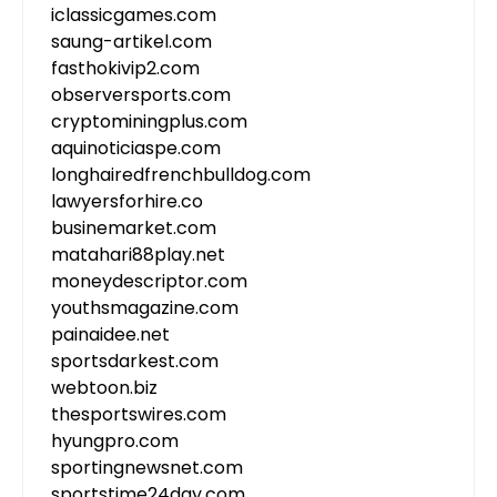
iclassicgames.com
saung-artikel.com
fasthokivip2.com
observersports.com
cryptominingplus.com
aquinoticiaspe.com
longhairedfrenchbulldog.com
lawyersforhire.co
businemarket.com
matahari88play.net
moneydescriptor.com
youthsmagazine.com
painaidee.net
sportsdarkest.com
webtoon.biz
thesportswires.com
hyungpro.com
sportingnewsnet.com
sportstime24day.com