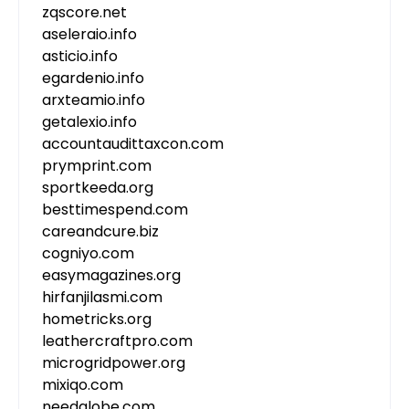
zqscore.net
aseleraio.info
asticio.info
egardenio.info
arxteamio.info
getalexio.info
accountaudittaxcon.com
prymprint.com
sportkeeda.org
besttimespend.com
careandcure.biz
cogniyo.com
easymagazines.org
hirfanjilasmi.com
hometricks.org
leathercraftpro.com
microgridpower.org
mixiqo.com
needglobe.com