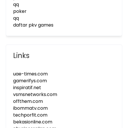
qq
poker
qq
daftar pkv games
Links
uae-times.com
gamerifys.com
inspiratif.net
vsmsnetworks.com
offthem.com
ibommatv.com
techporfit.com
bekasionline.com