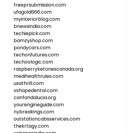
freeprsubmission.com
ufagold666.com
myinteriorblog.com
bnewsindia.com
techiepick.com
bamzyshop.com
pondycars.com
techonfutures.com
techoologic.com
raspberryketonescanada.org
medihealthrules.com
usathrill.com
vshapedental.com
canfandalucia.org
yourengineguide.com
nybreakings.com
outstationcabsservices.com
thekrtagy.com