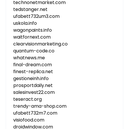
technonetmarket.com
tedstanger.net
ufabett732um3.com
uskola.info
wagonpaints.info
waitfornext.com
clearvisionmarketing.co
quantum-code.co
whatnews.me
final-dream.com
finest-replica.net
gestioneinh.info
prosportdaily.net
salesinvest22.com
teseract.org
trendy-ama-shop.com
ufabett732m7.com
visiofood.com
droidwindow.com