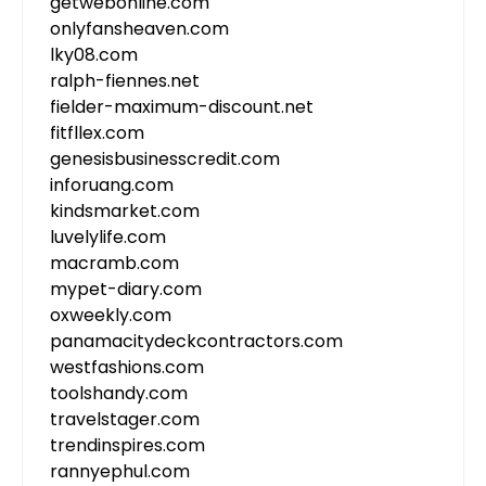
getwebonline.com
onlyfansheaven.com
lky08.com
ralph-fiennes.net
fielder-maximum-discount.net
fitfllex.com
genesisbusinesscredit.com
inforuang.com
kindsmarket.com
luvelylife.com
macramb.com
mypet-diary.com
oxweekly.com
panamacitydeckcontractors.com
westfashions.com
toolshandy.com
travelstager.com
trendinspires.com
rannyephul.com