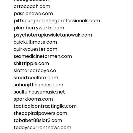
ortocoach.com
passionawe.com
pittsburghpaintingprofessionals.com
plumberryworks.com
psychoterapiawioletanowak.com
quickultimate.com
quirkyquester.com
sexmedicineformen.com
shiftripple.com
slotterpercaya.co
smartcoolbox.com
sohanjitfinances.com
soulfulhousemusic.net
sparklooms.com
tacticalcontractingllc.com
thecapitalpowers.com
tobabet88slot3.com
todayscurrentnews.com