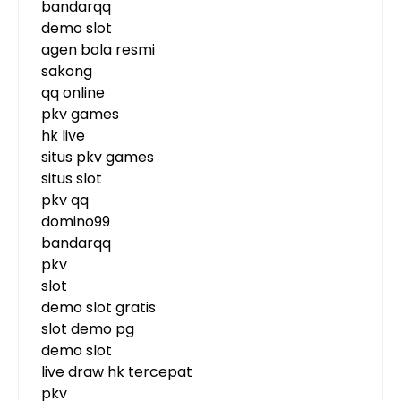
bandarqq
demo slot
agen bola resmi
sakong
qq online
pkv games
hk live
situs pkv games
situs slot
pkv qq
domino99
bandarqq
pkv
slot
demo slot gratis
slot demo pg
demo slot
live draw hk tercepat
pkv