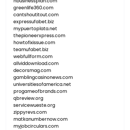
nbusinessplan.com
greenlife360.com
cantshoutitout.com
expressufabet.biz
mypuertoplata.net
thepioneerxpress.com
howtofixissue.com
teamufabet.biz
webfullform.com
allviddownload.com
decorsmag.com
gamblingcasinonews.com
universitiesofamerica.net
progameofbrands.com
qbreview.org
servicewueste.org
zippyrevs.com
matkanumbernow.com
myjobcirculars.com