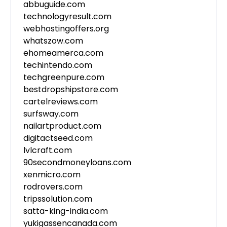
abbuguide.com
technologyresult.com
webhostingoffers.org
whatszow.com
ehomeamerca.com
techintendo.com
techgreenpure.com
bestdropshipstore.com
cartelreviews.com
surfsway.com
nailartproduct.com
digitactseed.com
lvlcraft.com
90secondmoneyloans.com
xenmicro.com
rodrovers.com
tripssolution.com
satta-king-india.com
yukigassencanada.com