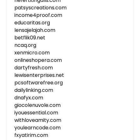
nefertitingalls.com
patsyscreations.com
income4proof.com
educaritas.org
lensajelajah.com
betflik09.net
ncaq.org
xenmicro.com
onlineshopera.com
dartyfresh.com
lewisenterprises.net
pcsoftwarefree.org
dailylinking.com
dnafyx.com
giocolenuvole.com
iyouessential.com
withloveamity.com
youlearncode.com
fxyatirim.com