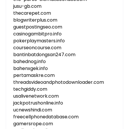
jusu-gb.com
thecarepet.com
blogwriterplus.com
guestpostingseo.com
casinogambitpro.info
pokerplaymasters.info
courseoncourse.com
bantinbatdongsan247.com
bahednog.info
bahenxgek.info
pertamaskre.com
threadsvideoandphotodownloader.com
techgiddy.com
usalivenetwork.com
jackpotrushonline.info
ucnewshindi.com
freecellphonedatabase.com
gamersrope.com