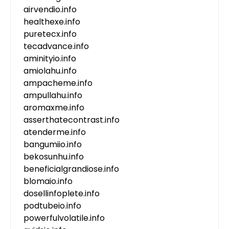
airvendio.info
healthexe.info
puretecx.info
tecadvance.info
aminityio.info
amiolahu.info
ampacheme.info
ampullahu.info
aromaxme.info
asserthatecontrast.info
atenderme.info
bangumiio.info
bekosunhu.info
beneficialgrandiose.info
blomaio.info
dosellinfoplete.info
podtubeio.info
powerfulvolatile.info