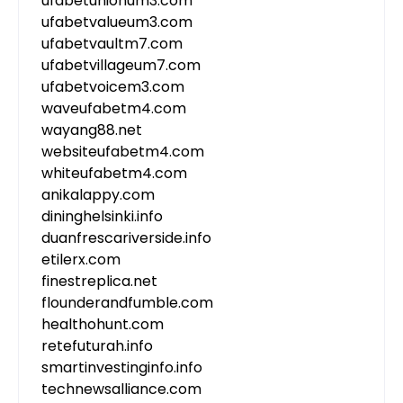
ufabetunionum3.com
ufabetvalueum3.com
ufabetvaultm7.com
ufabetvillageum7.com
ufabetvoicem3.com
waveufabetm4.com
wayang88.net
websiteufabetm4.com
whiteufabetm4.com
anikalappy.com
dininghelsinki.info
duanfrescariverside.info
etilerx.com
finestreplica.net
flounderandfumble.com
healthohunt.com
retefuturah.info
smartinvestinginfo.info
technewsalliance.com