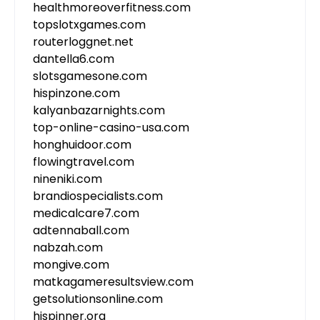
healthmoreoverfitness.com
topslotxgames.com
routerloggnet.net
dantella6.com
slotsgamesone.com
hispinzone.com
kalyanbazarnights.com
top-online-casino-usa.com
honghuidoor.com
flowingtravel.com
nineniki.com
brandiospecialists.com
medicalcare7.com
adtennaball.com
nabzah.com
mongive.com
matkagameresultsview.com
getsolutionsonline.com
hispinner.org