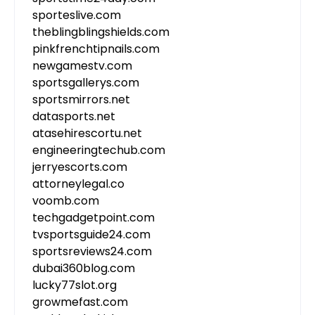
sporteslive.com
theblingblingshields.com
pinkfrenchtipnails.com
newgamestv.com
sportsgallerys.com
sportsmirrors.net
datasports.net
atasehirescortu.net
engineeringtechub.com
jerryescorts.com
attorneylegal.co
voomb.com
techgadgetpoint.com
tvsportsguide24.com
sportsreviews24.com
dubai360blog.com
lucky77slot.org
growmefast.com