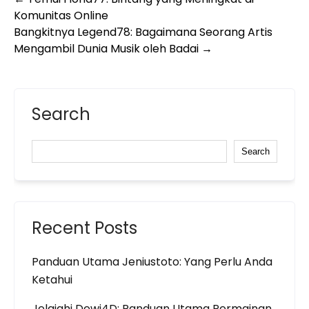
Post
Komunitas Online
navigation
Bangkitnya Legend78: Bagaimana Seorang Artis
Mengambil Dunia Musik oleh Badai
→
Search
Search
Recent Posts
Panduan Utama Jeniustoto: Yang Perlu Anda
Ketahui
Jelajahi Dewi4D: Panduan Utama Permainan