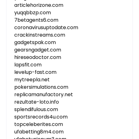
articlehorizone.com
yuqqbbzp.com
7betagents6.com
coronavirusuptodate.com
crackinstreams.com
gadgetspak.com
gearsngadget.com
hireseodoctor.com
lapsfit.com
levelup-fast.com
mytreepla.net
pokersimulations.com
replicamanufactory.net
rezultate-loto.info
splendifulous.com
sportsrecords4u.com
topceleberites.com
ufabetting8m4.com