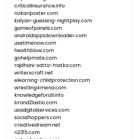
criticalinsurance.info
nokariposter.com
kalyan-guessing-nightplay.com
gameofpanels.com
androidappsdownloader.com
usetimenow.com
healthblow.com
gohelpmate.com
rajdhani-satta-matka.com
writerscraft.net
elearning-childprotection.com
wrestling4mena.com
knowledgeforall.info
brand2lastio.com
usadigitalservices.com
socialhoppers.com
creativedream.net
n2315.com