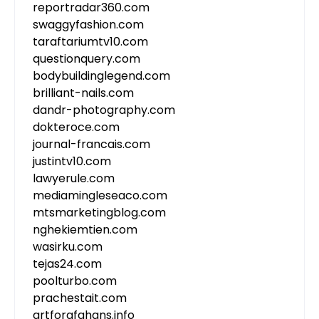
reportradar360.com
swaggyfashion.com
taraftariumtv10.com
questionquery.com
bodybuildinglegend.com
brilliant-nails.com
dandr-photography.com
dokteroce.com
journal-francais.com
justintv10.com
lawyerule.com
mediamingleseaco.com
mtsmarketingblog.com
nghekiemtien.com
wasirku.com
tejas24.com
poolturbo.com
prachestait.com
artforafghans.info