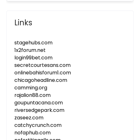
Links
stagehubs.com
1x2forum.net
login99bet.com
secretcourtesans.com
onlinebahisforum1.com
chicagoheadline.com
camming.org
rajalion88.com
goupuntacana.com
riversedgepark.com
zaseez.com
catchycrunch.com
nofaphub.com