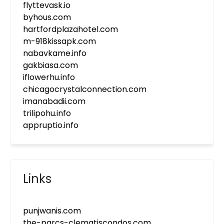
flyttevask.io
byhous.com
hartfordplazahotel.com
m-918kissapk.com
nabavkame.info
gakbiasa.com
iflowerhu.info
chicagocrystalconnection.com
imanabadii.com
trilipohu.info
appruptio.info
Links
punjwanis.com
the-parcs-clematiscondos.com