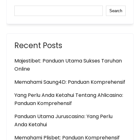
Search
Recent Posts
Majestibet: Panduan Utama Sukses Taruhan
Online
Memahami Saung4D: Panduan Komprehensif
Yang Perlu Anda Ketahui Tentang Ahlicasino:
Panduan Komprehensif
Panduan Utama Juruscasino: Yang Perlu
Anda Ketahui
Memahami Plisbet: Panduan Komprehensif