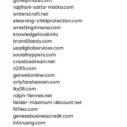
gohelpmate.com
rajdhani-satta-matka.com
writerscraft.net
elearning-childprotection.com
wrestling4mena.com
knowledgeforall.info
brand2lastio.com
usadigitalservices.com
socialhoppers.com
creativedream.net
n2315.com
getwebonline.com
onlyfansheaven.com
lky08.com
ralph-fiennes.net
fielder-maximum-discount.net
fitfllex.com
genesisbusinesscredit.com
inforuang.com