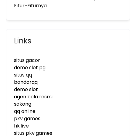
Fitur-Fiturnya
Links
situs gacor
demo slot pg
situs qq
bandarqq
demo slot
agen bola resmi
sakong
qq online
pkv games
hk live
situs pkv games