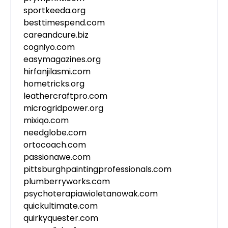
sportkeeda.org
besttimespend.com
careandcure.biz
cogniyo.com
easymagazines.org
hirfanjilasmi.com
hometricks.org
leathercraftpro.com
microgridpower.org
mixiqo.com
needglobe.com
ortocoach.com
passionawe.com
pittsburghpaintingprofessionals.com
plumberryworks.com
psychoterapiawioletanowak.com
quickultimate.com
quirkyquester.com