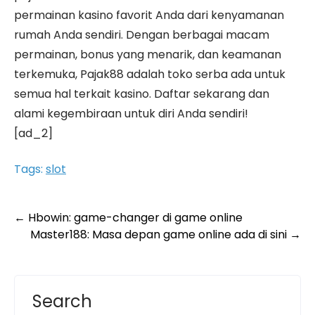
permainan kasino favorit Anda dari kenyamanan
rumah Anda sendiri. Dengan berbagai macam
permainan, bonus yang menarik, dan keamanan
terkemuka, Pajak88 adalah toko serba ada untuk
semua hal terkait kasino. Daftar sekarang dan
alami kegembiraan untuk diri Anda sendiri!
[ad_2]
Tags:
slot
Post
←
Hbowin: game-changer di game online
Master188: Masa depan game online ada di sini
→
navigation
Search