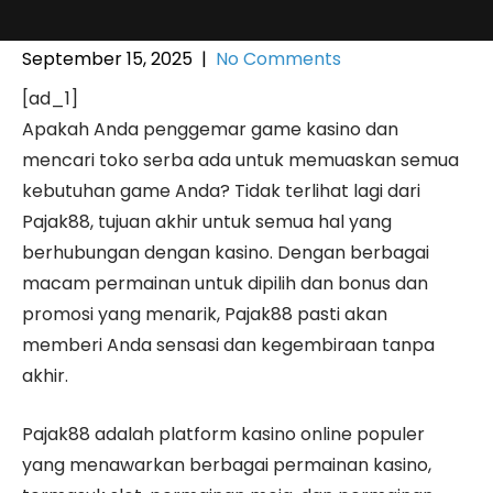
September 15, 2025
|
No Comments
[ad_1]
Apakah Anda penggemar game kasino dan
mencari toko serba ada untuk memuaskan semua
kebutuhan game Anda? Tidak terlihat lagi dari
Pajak88, tujuan akhir untuk semua hal yang
berhubungan dengan kasino. Dengan berbagai
macam permainan untuk dipilih dan bonus dan
promosi yang menarik, Pajak88 pasti akan
memberi Anda sensasi dan kegembiraan tanpa
akhir.
Pajak88 adalah platform kasino online populer
yang menawarkan berbagai permainan kasino,