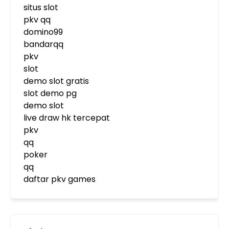
situs slot
pkv qq
domino99
bandarqq
pkv
slot
demo slot gratis
slot demo pg
demo slot
live draw hk tercepat
pkv
qq
poker
qq
daftar pkv games