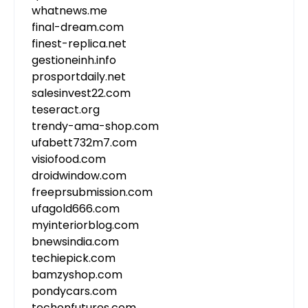
whatnews.me
final-dream.com
finest-replica.net
gestioneinh.info
prosportdaily.net
salesinvest22.com
teseract.org
trendy-ama-shop.com
ufabett732m7.com
visiofood.com
droidwindow.com
freeprsubmission.com
ufagold666.com
myinteriorblog.com
bnewsindia.com
techiepick.com
bamzyshop.com
pondycars.com
techonfutures.com