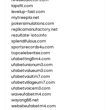
lapsfit.com
levelup-fast.com
mytreepla.net
pokersimulations.com
replicamanufactory.net
rezultate-loto.info
splendifulous.com
sportsrecords4u.com
topceleberites.com
ufabetting8m4.com
ufabetunionum3.com
ufabetvalueum3.com
ufabetvaultm7.com
ufabetvillageum7.com
ufabetvoicem3.com
waveufabetm4.com
wayang88.net
websiteufabetm4.com