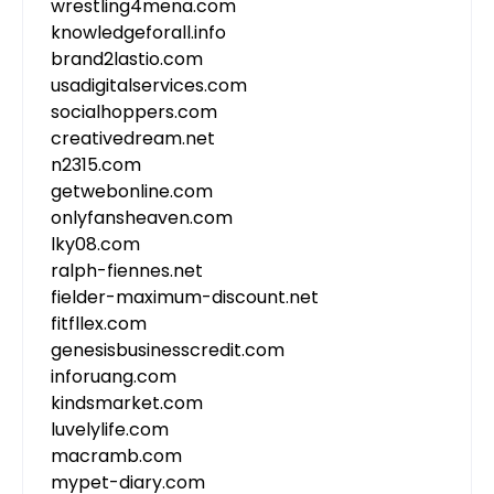
wrestling4mena.com
knowledgeforall.info
brand2lastio.com
usadigitalservices.com
socialhoppers.com
creativedream.net
n2315.com
getwebonline.com
onlyfansheaven.com
lky08.com
ralph-fiennes.net
fielder-maximum-discount.net
fitfllex.com
genesisbusinesscredit.com
inforuang.com
kindsmarket.com
luvelylife.com
macramb.com
mypet-diary.com