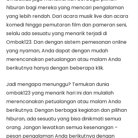
hiburan bagi mereka yang mencari pengalaman
yang lebih rendah. Dari acara musik live dan acara
komedi hingga pemutaran film dan pameran seni,
selalu ada sesuatu yang menarik terjadi di
Ombak123. Dan dengan sistem pemesanan online
yang nyaman, Anda dapat dengan mudah
merencanakan petualangan atau malam Anda
berikutnya hanya dengan beberapa klik.
Jadi mengapa menunggu? Temukan dunia
ombak123 yang menarik hari ini dan mulailah
merencanakan petualangan atau malam Anda
berikutnya. Dengan berbagai kegiatan dan pilihan
hiburan, ada sesuatu yang bisa dinikmati semua
orang. Jangan lewatkan semua kesenangan –
pesan pengalaman Anda berikutnya dengan