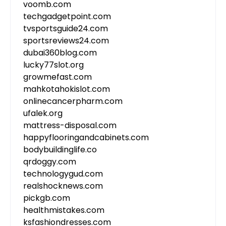
voomb.com
techgadgetpoint.com
tvsportsguide24.com
sportsreviews24.com
dubai360blog.com
lucky77slot.org
growmefast.com
mahkotahokislot.com
onlinecancerpharm.com
ufalek.org
mattress-disposal.com
happyflooringandcabinets.com
bodybuildinglife.co
qrdoggy.com
technologygud.com
realshocknews.com
pickgb.com
healthmistakes.com
ksfashiondresses.com