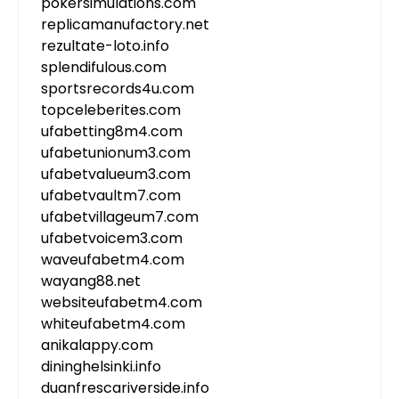
pokersimulations.com
replicamanufactory.net
rezultate-loto.info
splendifulous.com
sportsrecords4u.com
topceleberites.com
ufabetting8m4.com
ufabetunionum3.com
ufabetvalueum3.com
ufabetvaultm7.com
ufabetvillageum7.com
ufabetvoicem3.com
waveufabetm4.com
wayang88.net
websiteufabetm4.com
whiteufabetm4.com
anikalappy.com
dininghelsinki.info
duanfrescariverside.info