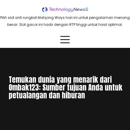
Skip
to
content
Pilih slot anti rungkat Mahjong Ways hari ini untuk pengalaman menang
besar. Slot gacor ini hadir dengan RTP tinggi untuk hasil optimal.
Temukan dunia yang menarik dari
Ombak123: Sumber tujuan Anda untuk
petualangan dan hiburan