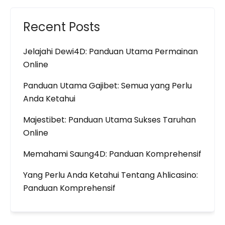
Recent Posts
Jelajahi Dewi4D: Panduan Utama Permainan
Online
Panduan Utama Gajibet: Semua yang Perlu
Anda Ketahui
Majestibet: Panduan Utama Sukses Taruhan
Online
Memahami Saung4D: Panduan Komprehensif
Yang Perlu Anda Ketahui Tentang Ahlicasino:
Panduan Komprehensif