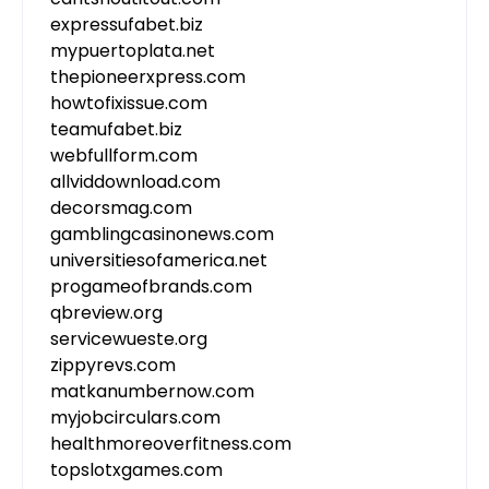
expressufabet.biz
mypuertoplata.net
thepioneerxpress.com
howtofixissue.com
teamufabet.biz
webfullform.com
allviddownload.com
decorsmag.com
gamblingcasinonews.com
universitiesofamerica.net
progameofbrands.com
qbreview.org
servicewueste.org
zippyrevs.com
matkanumbernow.com
myjobcirculars.com
healthmoreoverfitness.com
topslotxgames.com