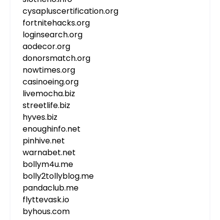
cysapluscertification.org
fortnitehacks.org
loginsearch.org
aodecor.org
donorsmatch.org
nowtimes.org
casinoeing.org
livemocha.biz
streetlife.biz
hyves.biz
enoughinfo.net
pinhive.net
warnabet.net
bollym4u.me
bolly2tollyblog.me
pandaclub.me
flyttevask.io
byhous.com