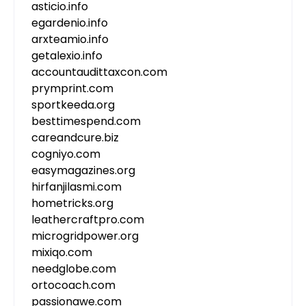
asticio.info
egardenio.info
arxteamio.info
getalexio.info
accountaudittaxcon.com
prymprint.com
sportkeeda.org
besttimespend.com
careandcure.biz
cogniyo.com
easymagazines.org
hirfanjilasmi.com
hometricks.org
leathercraftpro.com
microgridpower.org
mixiqo.com
needglobe.com
ortocoach.com
passionawe.com