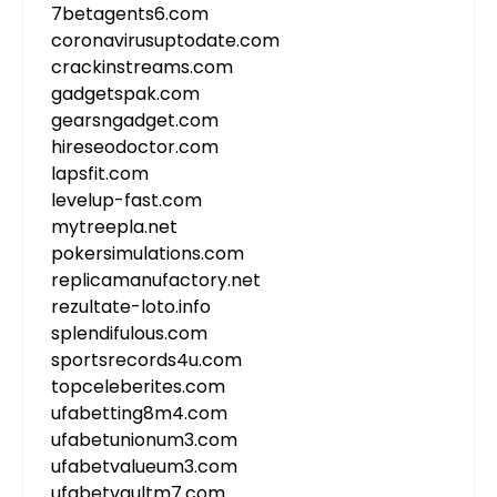
7betagents6.com
coronavirusuptodate.com
crackinstreams.com
gadgetspak.com
gearsngadget.com
hireseodoctor.com
lapsfit.com
levelup-fast.com
mytreepla.net
pokersimulations.com
replicamanufactory.net
rezultate-loto.info
splendifulous.com
sportsrecords4u.com
topceleberites.com
ufabetting8m4.com
ufabetunionum3.com
ufabetvalueum3.com
ufabetvaultm7.com