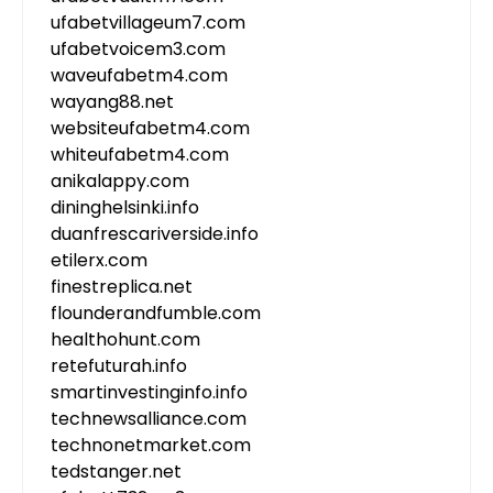
ufabetvillageum7.com
ufabetvoicem3.com
waveufabetm4.com
wayang88.net
websiteufabetm4.com
whiteufabetm4.com
anikalappy.com
dininghelsinki.info
duanfrescariverside.info
etilerx.com
finestreplica.net
flounderandfumble.com
healthohunt.com
retefuturah.info
smartinvestinginfo.info
technewsalliance.com
technonetmarket.com
tedstanger.net