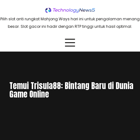
Skip
to
content
Pilih slot anti rungkat Mahjong Ways hari ini untuk pengalaman menang
besar. Slot gacor ini hadir dengan RTP tinggi untuk hasil optimal.
Temui Trisula88: Bintang Baru di Dunia
Game Online