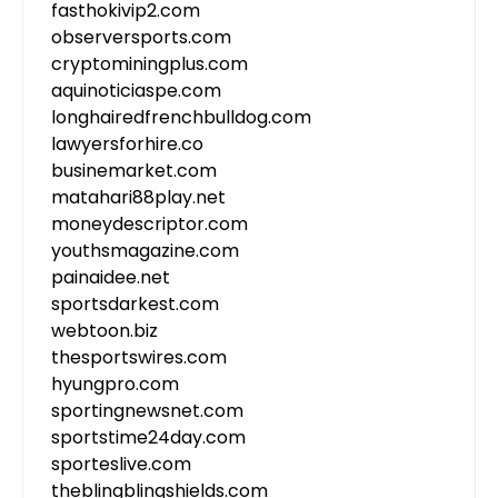
fasthokivip2.com
observersports.com
cryptominingplus.com
aquinoticiaspe.com
longhairedfrenchbulldog.com
lawyersforhire.co
businemarket.com
matahari88play.net
moneydescriptor.com
youthsmagazine.com
painaidee.net
sportsdarkest.com
webtoon.biz
thesportswires.com
hyungpro.com
sportingnewsnet.com
sportstime24day.com
sporteslive.com
theblingblingshields.com