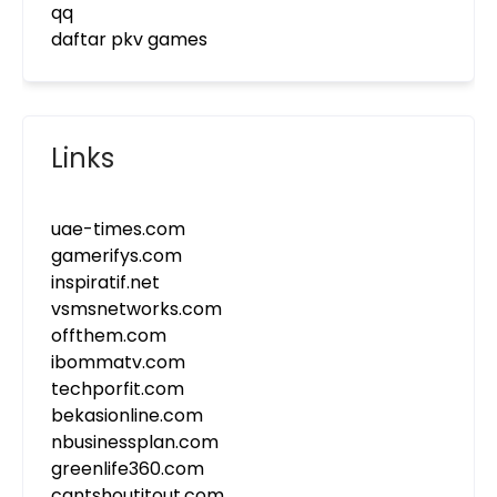
qq
daftar pkv games
Links
uae-times.com
gamerifys.com
inspiratif.net
vsmsnetworks.com
offthem.com
ibommatv.com
techporfit.com
bekasionline.com
nbusinessplan.com
greenlife360.com
cantshoutitout.com