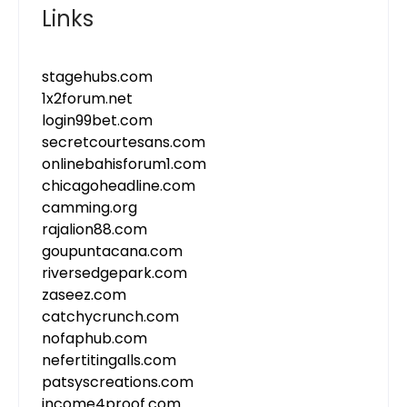
Links
stagehubs.com
1x2forum.net
login99bet.com
secretcourtesans.com
onlinebahisforum1.com
chicagoheadline.com
camming.org
rajalion88.com
goupuntacana.com
riversedgepark.com
zaseez.com
catchycrunch.com
nofaphub.com
nefertitingalls.com
patsyscreations.com
income4proof.com