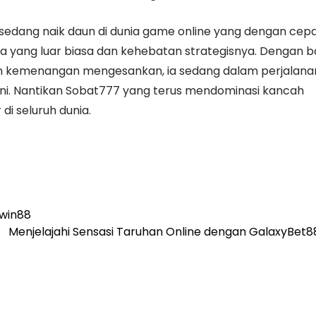
sedang naik daun di dunia game online yang dengan cep
yang luar biasa dan kehebatan strategisnya. Dengan b
 kemenangan mengesankan, ia sedang dalam perjalana
i ini. Nantikan Sobat777 yang terus mendominasi kancah
i seluruh dunia.
rwin88
Menjelajahi Sensasi Taruhan Online dengan GalaxyBet