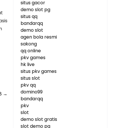
situs gacor
demo slot pg
at
situs qq
asis
bandarqq
n
demo slot
agen bola resmi
sakong
qq online
pkv games
hk live
situs pkv games
situs slot
pkv qq
domino99
88
→
bandarqq
pkv
slot
demo slot gratis
slot demo pg