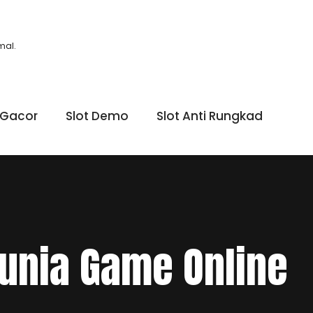
mal.
 Gacor
Slot Demo
Slot Anti Rungkad
Dunia Game Online