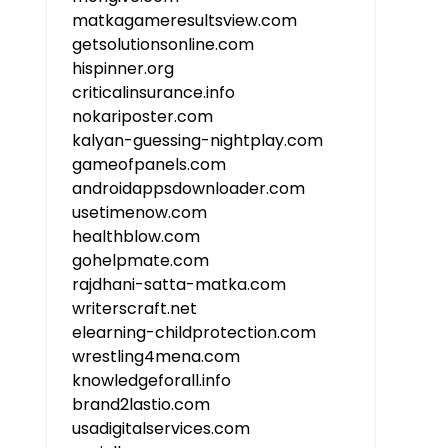
matkagameresultsview.com
getsolutionsonline.com
hispinner.org
criticalinsurance.info
nokariposter.com
kalyan-guessing-nightplay.com
gameofpanels.com
androidappsdownloader.com
usetimenow.com
healthblow.com
gohelpmate.com
rajdhani-satta-matka.com
writerscraft.net
elearning-childprotection.com
wrestling4mena.com
knowledgeforall.info
brand2lastio.com
usadigitalservices.com