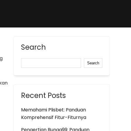
Search
ng
Search
kan
Recent Posts
Memahami Plisbet: Panduan
Komprehensif Fitur-Fiturnya
Pengertian Bunga99: Panduan