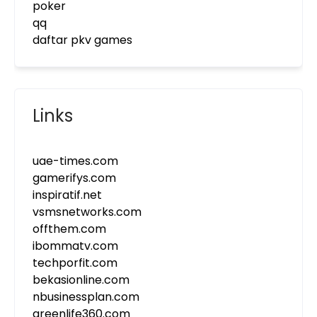
poker
qq
daftar pkv games
Links
uae-times.com
gamerifys.com
inspiratif.net
vsmsnetworks.com
offthem.com
ibommatv.com
techporfit.com
bekasionline.com
nbusinessplan.com
greenlife360.com