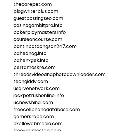
thecarepet.com
blogwriterplus.com
guestpostingseo.com
casinogambitpro.info
pokerplaymasters.info
courseoncourse.com
bantinbatdongsan247.com
bahednog.info
bahenxgek.info
pertamaskre.com
threadsvideoandphotodownloader.com
techgiddy.com
usalivenetwork.com
jackpotrushonline.info
ucnewshindi.com
freecellphonedatabase.com
gamersrope.com
exellewebmedia.com
free-gamestop.com