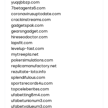
yuqqbbzp.com
7betagents6.com
coronavirusuptodate.com
crackinstreams.com
gadgetspak.com
gearsngadget.com
hireseodoctor.com
lapsfit.com
levelup-fast.com
mytreepla.net
pokersimulations.com
replicamanufactory.net
rezultate-loto.info
splendifulous.com
sportsrecords4u.com
topceleberites.com
ufabetting8m4.com
ufabetunionum3.com
ufabetvalueum3.com