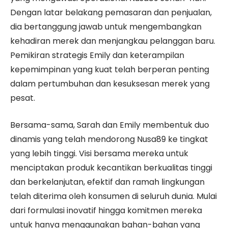
Dengan latar belakang pemasaran dan penjualan,
dia bertanggung jawab untuk mengembangkan
kehadiran merek dan menjangkau pelanggan baru.
Pemikiran strategis Emily dan keterampilan
kepemimpinan yang kuat telah berperan penting
dalam pertumbuhan dan kesuksesan merek yang
pesat.
Bersama-sama, Sarah dan Emily membentuk duo
dinamis yang telah mendorong Nusa89 ke tingkat
yang lebih tinggi. Visi bersama mereka untuk
menciptakan produk kecantikan berkualitas tinggi
dan berkelanjutan, efektif dan ramah lingkungan
telah diterima oleh konsumen di seluruh dunia. Mulai
dari formulasi inovatif hingga komitmen mereka
untuk hanya menggunakan bahan-bahan yang