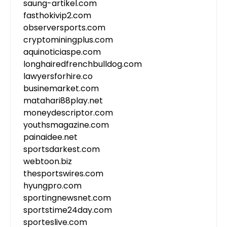
saung-artikel.com
fasthokivip2.com
observersports.com
cryptominingplus.com
aquinoticiaspe.com
longhairedfrenchbulldog.com
lawyersforhire.co
businemarket.com
matahari88play.net
moneydescriptor.com
youthsmagazine.com
painaidee.net
sportsdarkest.com
webtoon.biz
thesportswires.com
hyungpro.com
sportingnewsnet.com
sportstime24day.com
sporteslive.com