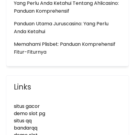
Yang Perlu Anda Ketahui Tentang Ahlicasino:
Panduan Komprehensif
Panduan Utama Juruscasino: Yang Perlu
Anda Ketahui
Memahami Plisbet: Panduan Komprehensif
Fitur-Fiturnya
Links
situs gacor
demo slot pg
situs qq
bandarqq