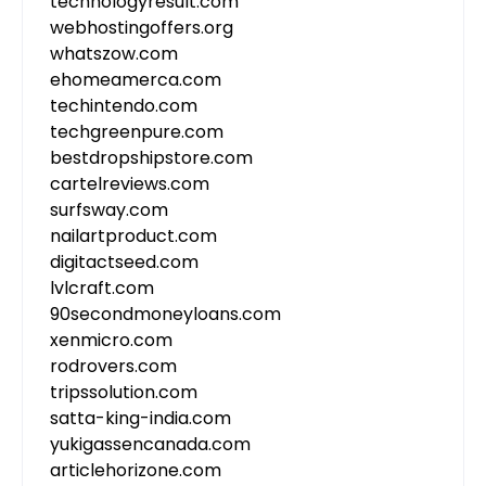
technologyresult.com
webhostingoffers.org
whatszow.com
ehomeamerca.com
techintendo.com
techgreenpure.com
bestdropshipstore.com
cartelreviews.com
surfsway.com
nailartproduct.com
digitactseed.com
lvlcraft.com
90secondmoneyloans.com
xenmicro.com
rodrovers.com
tripssolution.com
satta-king-india.com
yukigassencanada.com
articlehorizone.com