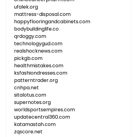
ufalek.org
mattress-disposal.com
happyflooringandcabinets.com
bodybuildinglife.co
qrdoggy.com
technologygud.com
realshocknews.com
pickgb.com
healthmistakes.com
ksfashiondresses.com
patterntrader.org
cnhpa.net
sitalotus.com
supernotes.org
worldsportsempires.com
updatecentral360.com
katamastah.com
zqscore.net