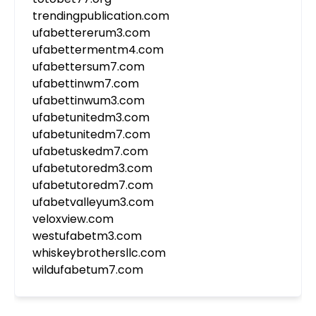
trendingpublication.com
ufabettererum3.com
ufabettermentm4.com
ufabettersum7.com
ufabettinwm7.com
ufabettinwum3.com
ufabetunitedm3.com
ufabetunitedm7.com
ufabetuskedm7.com
ufabetutoredm3.com
ufabetutoredm7.com
ufabetvalleyum3.com
veloxview.com
westufabetm3.com
whiskeybrothersllc.com
wildufabetum7.com