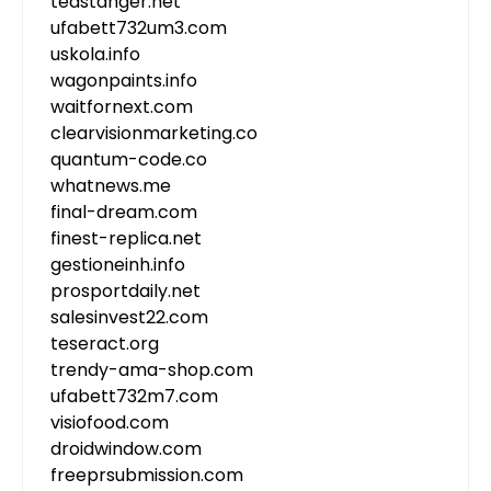
tedstanger.net
ufabett732um3.com
uskola.info
wagonpaints.info
waitfornext.com
clearvisionmarketing.co
quantum-code.co
whatnews.me
final-dream.com
finest-replica.net
gestioneinh.info
prosportdaily.net
salesinvest22.com
teseract.org
trendy-ama-shop.com
ufabett732m7.com
visiofood.com
droidwindow.com
freeprsubmission.com