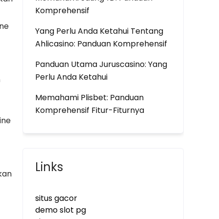
Komprehensif
ine
Yang Perlu Anda Ketahui Tentang
Ahlicasino: Panduan Komprehensif
Panduan Utama Juruscasino: Yang
Perlu Anda Ketahui
n
Memahami Plisbet: Panduan
Komprehensif Fitur-Fiturnya
ine
Links
kan
situs gacor
demo slot pg