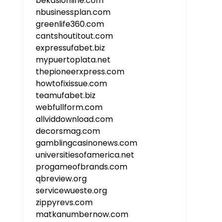
bekasionline.com
nbusinessplan.com
greenlife360.com
cantshoutitout.com
expressufabet.biz
mypuertoplata.net
thepioneerxpress.com
howtofixissue.com
teamufabet.biz
webfullform.com
allviddownload.com
decorsmag.com
gamblingcasinonews.com
universitiesofamerica.net
progameofbrands.com
qbreview.org
servicewueste.org
zippyrevs.com
matkanumbernow.com