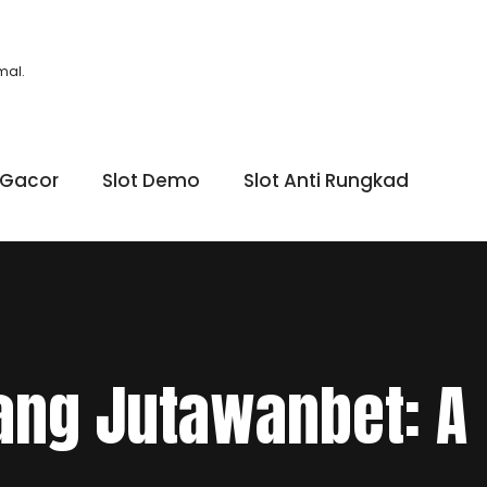
mal.
 Gacor
Slot Demo
Slot Anti Rungkad
ang Jutawanbet: A