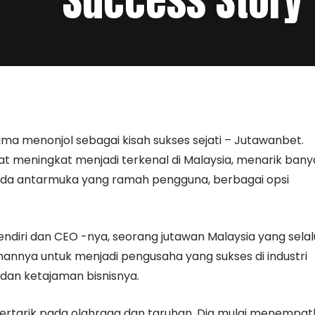
Success Story
ama menonjol sebagai kisah sukses sejati – Jutawanbet.
at meningkat menjadi terkenal di Malaysia, menarik bany
 pada antarmuka yang ramah pengguna, berbagai opsi
ndiri dan CEO -nya, seorang jutawan Malaysia yang selal
anannya untuk menjadi pengusaha yang sukses di industri
, dan ketajaman bisnisnya.
 tertarik pada olahraga dan taruhan. Dia mulai menempa