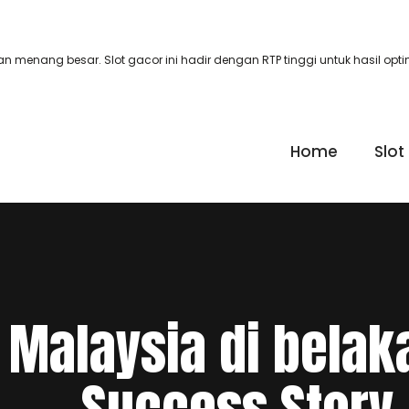
an menang besar. Slot gacor ini hadir dengan RTP tinggi untuk hasil opti
Home
Slot
 Malaysia di belak