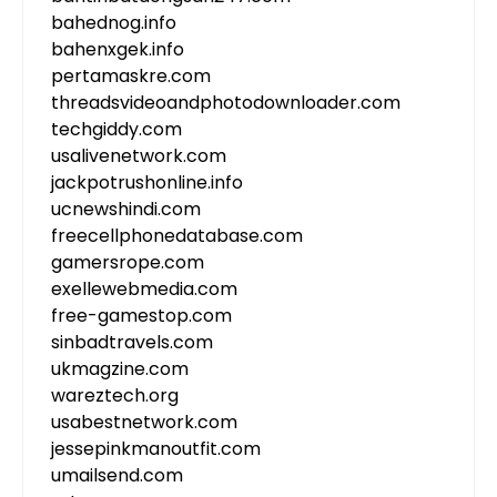
bahednog.info
bahenxgek.info
pertamaskre.com
threadsvideoandphotodownloader.com
techgiddy.com
usalivenetwork.com
jackpotrushonline.info
ucnewshindi.com
freecellphonedatabase.com
gamersrope.com
exellewebmedia.com
free-gamestop.com
sinbadtravels.com
ukmagzine.com
wareztech.org
usabestnetwork.com
jessepinkmanoutfit.com
umailsend.com