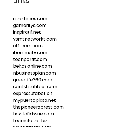
Links
uae-times.com
gamerifys.com
inspiratif.net
vsmsnetworks.com
offthem.com
ibommatv.com
techporfit.com
bekasionline.com
nbusinessplan.com
greenlife360.com
cantshoutitout.com
expressufabet.biz
mypuertoplata.net
thepioneerxpress.com
howtofixissue.com
teamufabet.biz