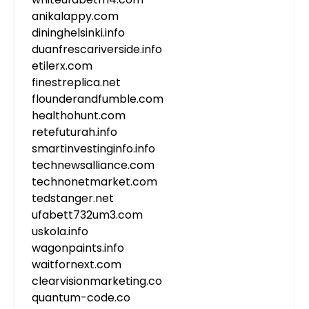
anikalappy.com
dininghelsinki.info
duanfrescariverside.info
etilerx.com
finestreplica.net
flounderandfumble.com
healthohunt.com
retefuturah.info
smartinvestinginfo.info
technewsalliance.com
technonetmarket.com
tedstanger.net
ufabett732um3.com
uskola.info
wagonpaints.info
waitfornext.com
clearvisionmarketing.co
quantum-code.co