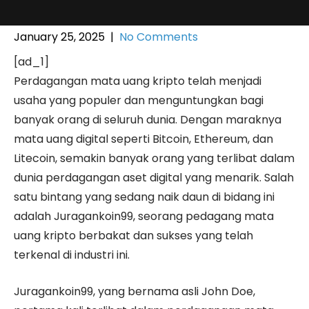
January 25, 2025
|
No Comments
[ad_1]
Perdagangan mata uang kripto telah menjadi
usaha yang populer dan menguntungkan bagi
banyak orang di seluruh dunia. Dengan maraknya
mata uang digital seperti Bitcoin, Ethereum, dan
Litecoin, semakin banyak orang yang terlibat dalam
dunia perdagangan aset digital yang menarik. Salah
satu bintang yang sedang naik daun di bidang ini
adalah Juragankoin99, seorang pedagang mata
uang kripto berbakat dan sukses yang telah
terkenal di industri ini.
Juragankoin99, yang bernama asli John Doe,