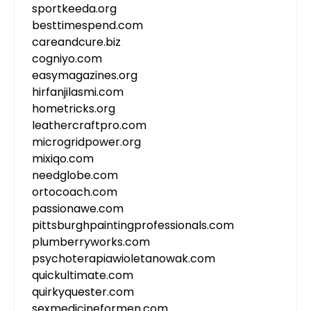
sportkeeda.org
besttimespend.com
careandcure.biz
cogniyo.com
easymagazines.org
hirfanjilasmi.com
hometricks.org
leathercraftpro.com
microgridpower.org
mixiqo.com
needglobe.com
ortocoach.com
passionawe.com
pittsburghpaintingprofessionals.com
plumberryworks.com
psychoterapiawioletanowak.com
quickultimate.com
quirkyquester.com
sexmedicineformen.com