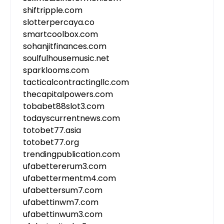
shiftripple.com
slotterpercaya.co
smartcoolbox.com
sohanjitfinances.com
soulfulhousemusic.net
sparklooms.com
tacticalcontractingllc.com
thecapitalpowers.com
tobabet88slot3.com
todayscurrentnews.com
totobet77.asia
totobet77.org
trendingpublication.com
ufabettererum3.com
ufabettermentm4.com
ufabettersum7.com
ufabettinwm7.com
ufabettinwum3.com