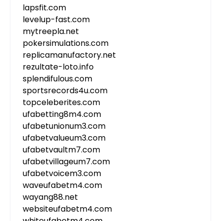
lapsfit.com
levelup-fast.com
mytreepla.net
pokersimulations.com
replicamanufactory.net
rezultate-loto.info
splendifulous.com
sportsrecords4u.com
topceleberites.com
ufabetting8m4.com
ufabetunionum3.com
ufabetvalueum3.com
ufabetvaultm7.com
ufabetvillageum7.com
ufabetvoicem3.com
waveufabetm4.com
wayang88.net
websiteufabetm4.com
whiteufabetm4.com