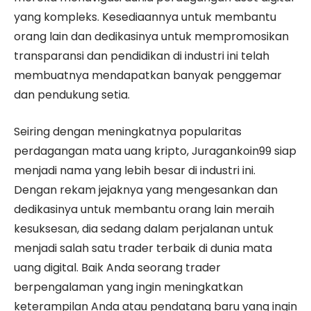
yang kompleks. Kesediaannya untuk membantu
orang lain dan dedikasinya untuk mempromosikan
transparansi dan pendidikan di industri ini telah
membuatnya mendapatkan banyak penggemar
dan pendukung setia.
Seiring dengan meningkatnya popularitas
perdagangan mata uang kripto, Juragankoin99 siap
menjadi nama yang lebih besar di industri ini.
Dengan rekam jejaknya yang mengesankan dan
dedikasinya untuk membantu orang lain meraih
kesuksesan, dia sedang dalam perjalanan untuk
menjadi salah satu trader terbaik di dunia mata
uang digital. Baik Anda seorang trader
berpengalaman yang ingin meningkatkan
keterampilan Anda atau pendatang baru yang ingin