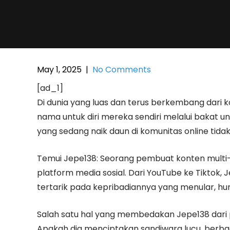
May 1, 2025
|
No Comments
[ad_1]
Di dunia yang luas dan terus berkembang dari
nama untuk diri mereka sendiri melalui bakat un
yang sedang naik daun di komunitas online tidak
Temui Jepe138: Seorang pembuat konten multi
platform media sosial. Dari YouTube ke Tikto
tertarik pada kepribadiannya yang menular, h
Salah satu hal yang membedakan Jepe138 dari
Apakah dia menciptakan sandiwara lucu, berba