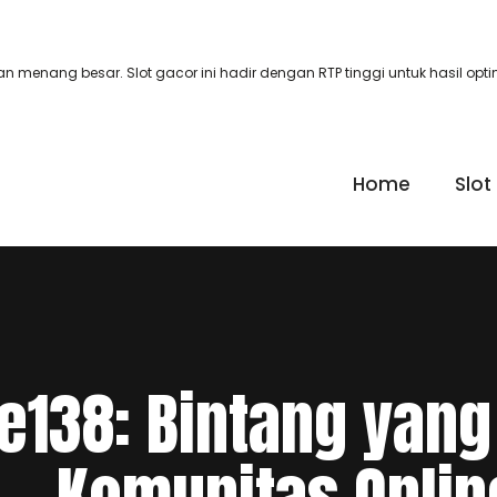
an menang besar. Slot gacor ini hadir dengan RTP tinggi untuk hasil opti
Home
Slot
e138: Bintang yang