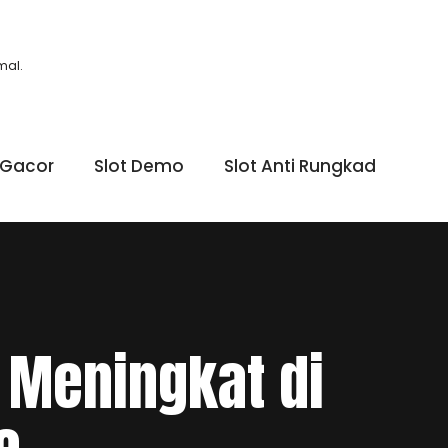
mal.
 Gacor
Slot Demo
Slot Anti Rungkad
 Meningkat di