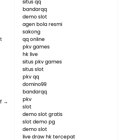
situs qq
bandarqq
demo slot
agen bola resmi
sakong
t
qq online
pkv games
hk live
situs pkv games
situs slot
pkv qq
domino99
bandarqq
pkv
if
→
slot
demo slot gratis
slot demo pg
demo slot
live draw hk tercepat