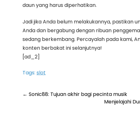
daun yang harus diperhatikan.
Jadi jika Anda belum melakukannya, pastikan un
Anda dan bergabung dengan ribuan penggemar 
sedang berkembang. Percayalah pada kami, And
konten berbakat ini selanjutnya!
[ad_2]
Tags:
slot
Post
←
Sonic88: Tujuan akhir bagi pecinta musik
Menjelajahi D
navigation