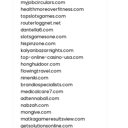
myjobcirculars.com
healthmoreoverfitness.com
topslotxgames.com
routerloggnet.net
dantella6.com
slotsgamesone.com
hispinzone.com
kalyanbazarnights.com
top-online-casino-usa.com
honghuidoor.com
flowingtravel.com
nineniki.com
brandiospecialists.com
medicalcare7.com
adtennaball.com
nabzah.com
mongive.com
matkagameresultsview.com
getsolutionsonline.com