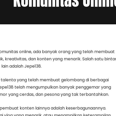
Komunitas Onlin
 komunitas online, ada banyak orang yang telah membuat
ik, kreativitas, dan konten yang menarik. Salah satu bint
 lain adalah Jepe138.
-talenta yang telah membuat gelombang di berbagai
k, Jepe138 telah mengumpulkan banyak penggemar yang
umor yang cerdas, dan pesona yang tak terbantahkan.
 pembuat konten lainnya adalah keserbagunaannya.
gi vlog yang menarik, atau menampilkan keterampilan