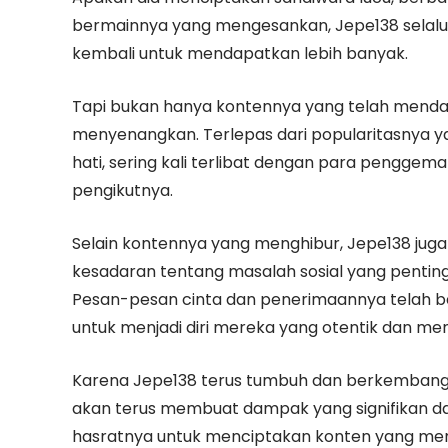
bermainnya yang mengesankan, Jepe138 selal
kembali untuk mendapatkan lebih banyak.
Tapi bukan hanya kontennya yang telah mendapa
menyenangkan. Terlepas dari popularitasnya y
hati, sering kali terlibat dengan para pengge
pengikutnya.
Selain kontennya yang menghibur, Jepe138 ju
kesadaran tentang masalah sosial yang pentin
Pesan-pesan cinta dan penerimaannya telah be
untuk menjadi diri mereka yang otentik dan meny
Karena Jepe138 terus tumbuh dan berkembang 
akan terus membuat dampak yang signifikan da
hasratnya untuk menciptakan konten yang mena