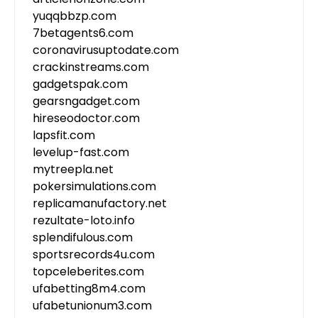
yuqqbbzp.com
7betagents6.com
coronavirusuptodate.com
crackinstreams.com
gadgetspak.com
gearsngadget.com
hireseodoctor.com
lapsfit.com
levelup-fast.com
mytreepla.net
pokersimulations.com
replicamanufactory.net
rezultate-loto.info
splendifulous.com
sportsrecords4u.com
topceleberites.com
ufabetting8m4.com
ufabetunionum3.com