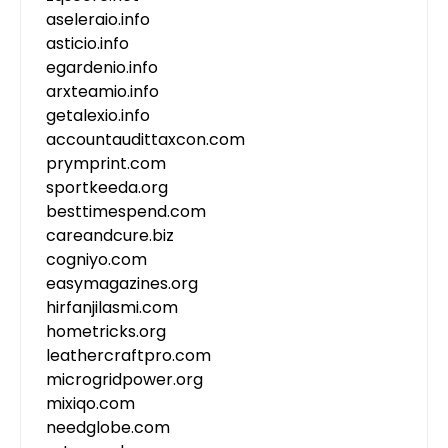
aseleraio.info
asticio.info
egardenio.info
arxteamio.info
getalexio.info
accountaudittaxcon.com
prymprint.com
sportkeeda.org
besttimespend.com
careandcure.biz
cogniyo.com
easymagazines.org
hirfanjilasmi.com
hometricks.org
leathercraftpro.com
microgridpower.org
mixiqo.com
needglobe.com