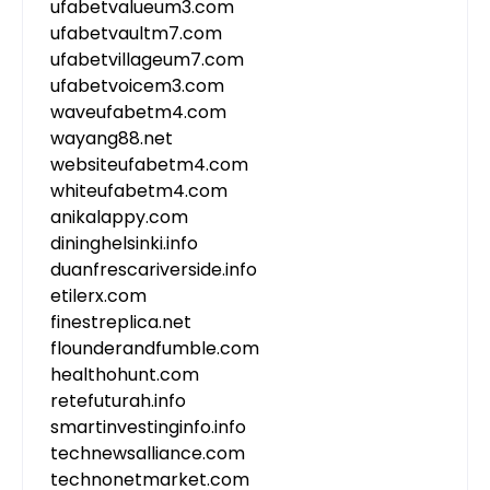
ufabetvalueum3.com
ufabetvaultm7.com
ufabetvillageum7.com
ufabetvoicem3.com
waveufabetm4.com
wayang88.net
websiteufabetm4.com
whiteufabetm4.com
anikalappy.com
dininghelsinki.info
duanfrescariverside.info
etilerx.com
finestreplica.net
flounderandfumble.com
healthohunt.com
retefuturah.info
smartinvestinginfo.info
technewsalliance.com
technonetmarket.com