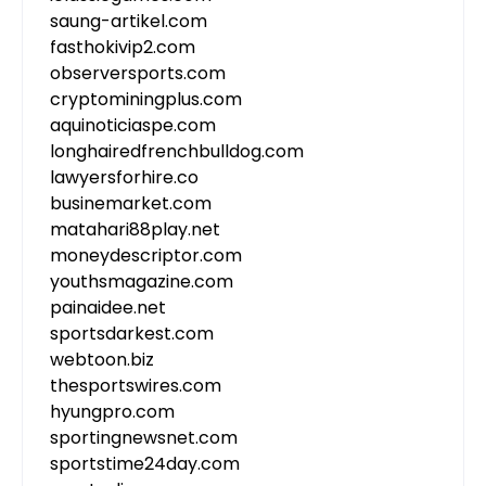
saung-artikel.com
fasthokivip2.com
observersports.com
cryptominingplus.com
aquinoticiaspe.com
longhairedfrenchbulldog.com
lawyersforhire.co
businemarket.com
matahari88play.net
moneydescriptor.com
youthsmagazine.com
painaidee.net
sportsdarkest.com
webtoon.biz
thesportswires.com
hyungpro.com
sportingnewsnet.com
sportstime24day.com