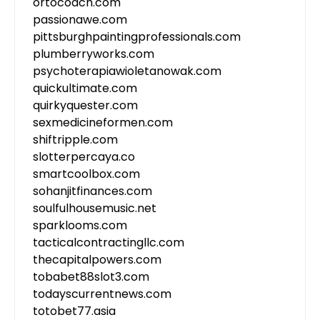
ortocoach.com
passionawe.com
pittsburghpaintingprofessionals.com
plumberryworks.com
psychoterapiawioletanowak.com
quickultimate.com
quirkyquester.com
sexmedicineformen.com
shiftripple.com
slotterpercaya.co
smartcoolbox.com
sohanjitfinances.com
soulfulhousemusic.net
sparklooms.com
tacticalcontractingllc.com
thecapitalpowers.com
tobabet88slot3.com
todayscurrentnews.com
totobet77.asia