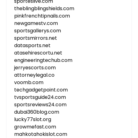
sporteslive.com
theblingblingshields.com
pinkfrenchtipnails.com
newgamestv.com
sportsgallerys.com
sportsmirrors.net
datasports.net
atasehirescortu.net
engineeringtechub.com
jerryescorts.com
attorneylegal.co
voomb.com
techgadgetpoint.com
tvsportsguide24.com
sportsreviews24.com
dubai360blog.com
lucky77slot.org
growmefast.com
mahkotahokislot.com