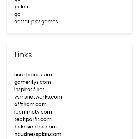
poker
qq
daftar pkv games
Links
uae-times.com
gamerifys.com
inspiratif.net
vsmsnetworks.com
offthem.com
ibommatv.com
techporfit.com
bekasionline.com
nbusinessplan.com