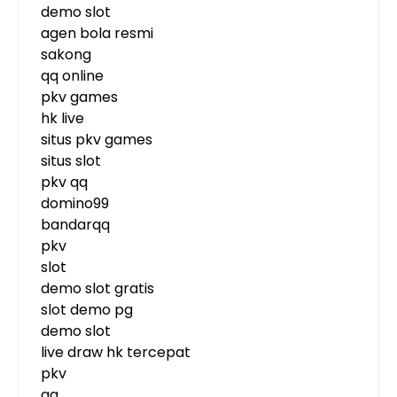
demo slot
agen bola resmi
sakong
qq online
pkv games
hk live
situs pkv games
situs slot
pkv qq
domino99
bandarqq
pkv
slot
demo slot gratis
slot demo pg
demo slot
live draw hk tercepat
pkv
qq