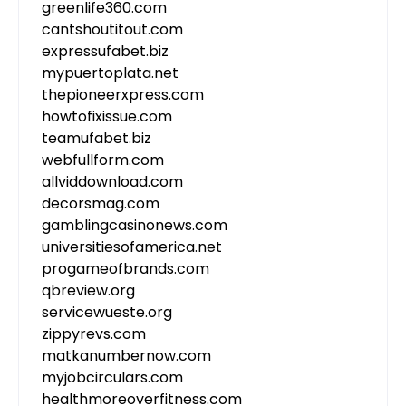
greenlife360.com
cantshoutitout.com
expressufabet.biz
mypuertoplata.net
thepioneerxpress.com
howtofixissue.com
teamufabet.biz
webfullform.com
allviddownload.com
decorsmag.com
gamblingcasinonews.com
universitiesofamerica.net
progameofbrands.com
qbreview.org
servicewueste.org
zippyrevs.com
matkanumbernow.com
myjobcirculars.com
healthmoreoverfitness.com