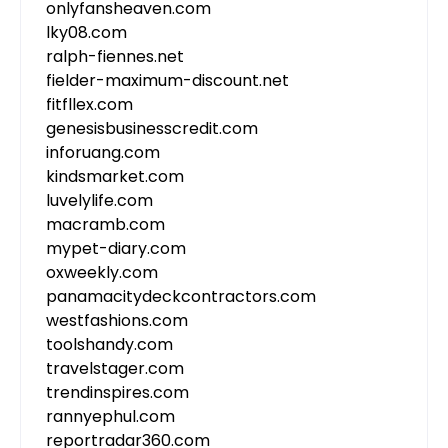
onlyfansheaven.com
lky08.com
ralph-fiennes.net
fielder-maximum-discount.net
fitfllex.com
genesisbusinesscredit.com
inforuang.com
kindsmarket.com
luvelylife.com
macramb.com
mypet-diary.com
oxweekly.com
panamacitydeckcontractors.com
westfashions.com
toolshandy.com
travelstager.com
trendinspires.com
rannyephul.com
reportradar360.com