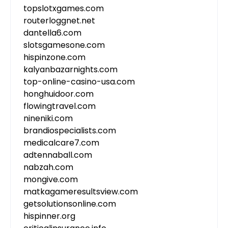
topslotxgames.com
routerloggnet.net
dantella6.com
slotsgamesone.com
hispinzone.com
kalyanbazarnights.com
top-online-casino-usa.com
honghuidoor.com
flowingtravel.com
nineniki.com
brandiospecialists.com
medicalcare7.com
adtennaball.com
nabzah.com
mongive.com
matkagameresultsview.com
getsolutionsonline.com
hispinner.org