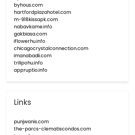
byhous.com
hartfordplazahotel.com
m-918kissapk.com
nabavkame.info
gakbiasa.com
iflowerhu.info
chicagocrystalconnection.com
imanabadii.com
trilipohu.info
appruptio.info
Links
punjwanis.com
the-parcs-clematiscondos.com