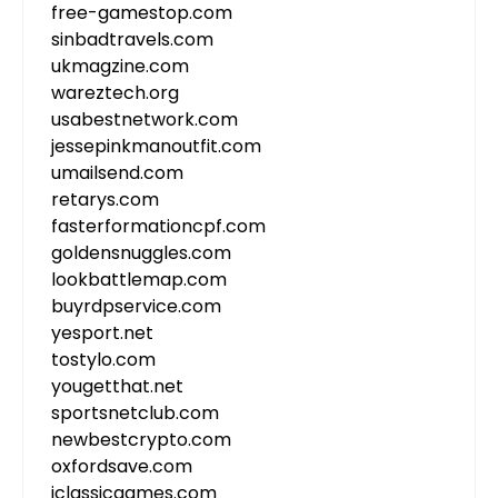
free-gamestop.com
sinbadtravels.com
ukmagzine.com
wareztech.org
usabestnetwork.com
jessepinkmanoutfit.com
umailsend.com
retarys.com
fasterformationcpf.com
goldensnuggles.com
lookbattlemap.com
buyrdpservice.com
yesport.net
tostylo.com
yougetthat.net
sportsnetclub.com
newbestcrypto.com
oxfordsave.com
iclassicgames.com