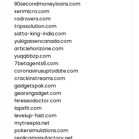
90secondmoneyloans.com
xenmicro.com
rodrovers.com
tripssolution.com
satta-king-india.com
yukigassencanada.com
articlehorizone.com
yuqqbbzp.com
7betagents6.com
coronavirusuptodate.com
crackinstreams.com
gadgetspak.com
gearsngadget.com
hireseodoctor.com
lapsfit.com
levelup-fast.com
mytreepla.net
pokersimulations.com
replicamanufactory.net