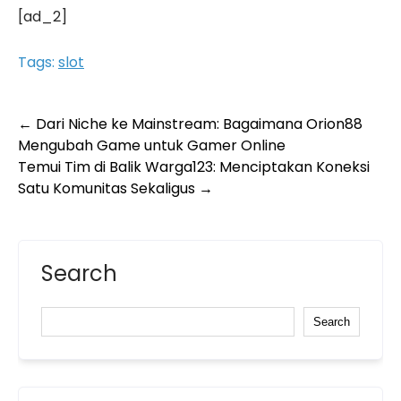
[ad_2]
Tags:
slot
Post
←
Dari Niche ke Mainstream: Bagaimana Orion88
Mengubah Game untuk Gamer Online
navigation
Temui Tim di Balik Warga123: Menciptakan Koneksi
Satu Komunitas Sekaligus
→
Search
Search