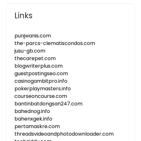
Links
punjwanis.com
the-parcs-clematiscondos.com
jusu-gb.com
thecarepet.com
blogwriterplus.com
guestpostingseo.com
casinogambitpro.info
pokerplaymasters.info
courseoncourse.com
bantinbatdongsan247.com
bahednog.info
bahenxgek.info
pertamaskre.com
threadsvideoandphotodownloader.com