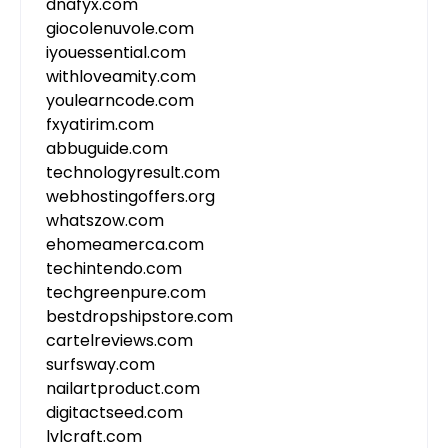
dnafyx.com
giocolenuvole.com
iyouessential.com
withloveamity.com
youlearncode.com
fxyatirim.com
abbuguide.com
technologyresult.com
webhostingoffers.org
whatszow.com
ehomeamerca.com
techintendo.com
techgreenpure.com
bestdropshipstore.com
cartelreviews.com
surfsway.com
nailartproduct.com
digitactseed.com
lvlcraft.com