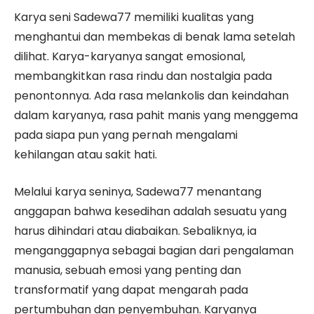
Karya seni Sadewa77 memiliki kualitas yang
menghantui dan membekas di benak lama setelah
dilihat. Karya-karyanya sangat emosional,
membangkitkan rasa rindu dan nostalgia pada
penontonnya. Ada rasa melankolis dan keindahan
dalam karyanya, rasa pahit manis yang menggema
pada siapa pun yang pernah mengalami
kehilangan atau sakit hati.
Melalui karya seninya, Sadewa77 menantang
anggapan bahwa kesedihan adalah sesuatu yang
harus dihindari atau diabaikan. Sebaliknya, ia
menganggapnya sebagai bagian dari pengalaman
manusia, sebuah emosi yang penting dan
transformatif yang dapat mengarah pada
pertumbuhan dan penyembuhan. Karyanya