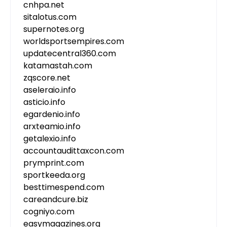
cnhpa.net
sitalotus.com
supernotes.org
worldsportsempires.com
updatecentral360.com
katamastah.com
zqscore.net
aseleraio.info
asticio.info
egardenio.info
arxteamio.info
getalexio.info
accountaudittaxcon.com
prymprint.com
sportkeeda.org
besttimespend.com
careandcure.biz
cogniyo.com
easymagazines.org