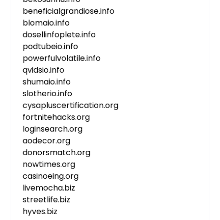
beneficialgrandiose.info
blomaio.info
dosellinfoplete.info
podtubeio.info
powerfulvolatile.info
qvidsio.info
shumaio.info
slotherio.info
cysapluscertification.org
fortnitehacks.org
loginsearch.org
aodecor.org
donorsmatch.org
nowtimes.org
casinoeing.org
livemocha.biz
streetlife.biz
hyves.biz