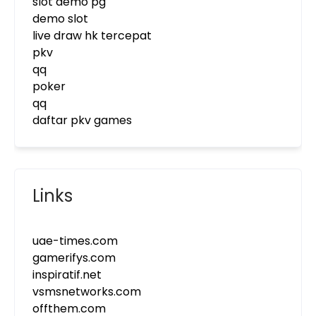
slot demo pg
demo slot
live draw hk tercepat
pkv
qq
poker
qq
daftar pkv games
Links
uae-times.com
gamerifys.com
inspiratif.net
vsmsnetworks.com
offthem.com