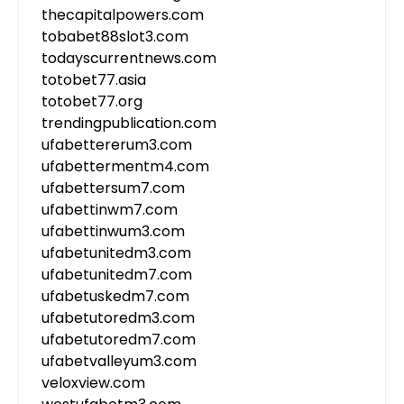
thecapitalpowers.com
tobabet88slot3.com
todayscurrentnews.com
totobet77.asia
totobet77.org
trendingpublication.com
ufabettererum3.com
ufabettermentm4.com
ufabettersum7.com
ufabettinwm7.com
ufabettinwum3.com
ufabetunitedm3.com
ufabetunitedm7.com
ufabetuskedm7.com
ufabetutoredm3.com
ufabetutoredm7.com
ufabetvalleyum3.com
veloxview.com