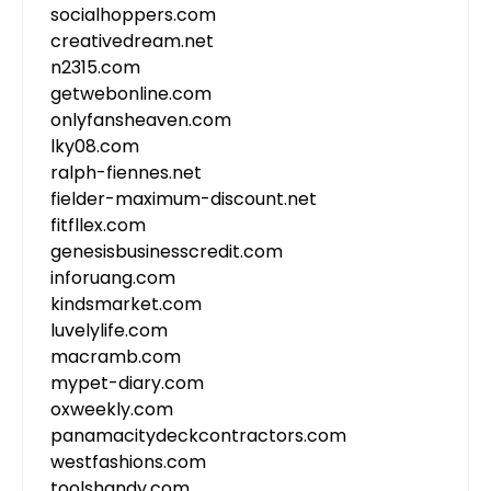
socialhoppers.com
creativedream.net
n2315.com
getwebonline.com
onlyfansheaven.com
lky08.com
ralph-fiennes.net
fielder-maximum-discount.net
fitfllex.com
genesisbusinesscredit.com
inforuang.com
kindsmarket.com
luvelylife.com
macramb.com
mypet-diary.com
oxweekly.com
panamacitydeckcontractors.com
westfashions.com
toolshandy.com