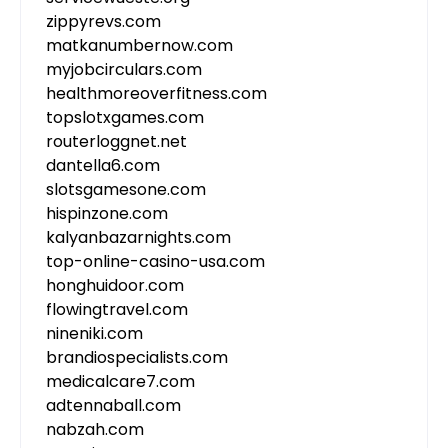
zippyrevs.com
matkanumbernow.com
myjobcirculars.com
healthmoreoverfitness.com
topslotxgames.com
routerloggnet.net
dantella6.com
slotsgamesone.com
hispinzone.com
kalyanbazarnights.com
top-online-casino-usa.com
honghuidoor.com
flowingtravel.com
nineniki.com
brandiospecialists.com
medicalcare7.com
adtennaball.com
nabzah.com