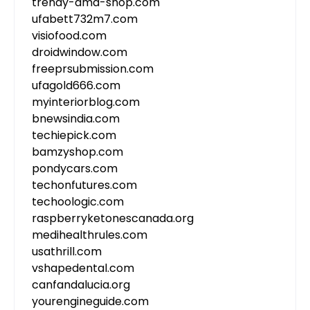
trendy-ama-shop.com
ufabett732m7.com
visiofood.com
droidwindow.com
freeprsubmission.com
ufagold666.com
myinteriorblog.com
bnewsindia.com
techiepick.com
bamzyshop.com
pondycars.com
techonfutures.com
techoologic.com
raspberryketonescanada.org
medihealthrules.com
usathrill.com
vshapedental.com
canfandalucia.org
yourengineguide.com