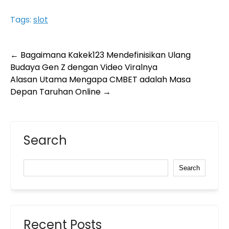
Tags:
slot
Post
←
Bagaimana Kakek123 Mendefinisikan Ulang
Budaya Gen Z dengan Video Viralnya
navigation
Alasan Utama Mengapa CMBET adalah Masa
Depan Taruhan Online
→
Search
Search
Recent Posts