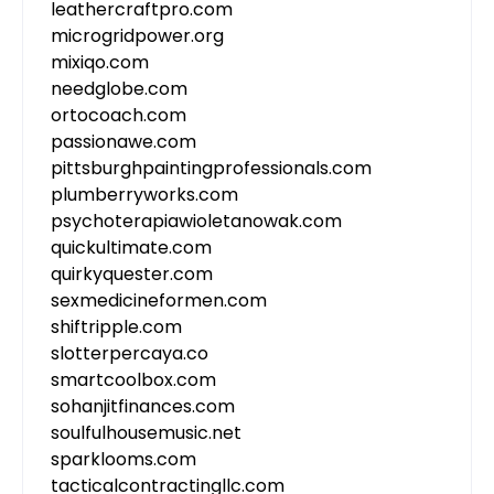
leathercraftpro.com
microgridpower.org
mixiqo.com
needglobe.com
ortocoach.com
passionawe.com
pittsburghpaintingprofessionals.com
plumberryworks.com
psychoterapiawioletanowak.com
quickultimate.com
quirkyquester.com
sexmedicineformen.com
shiftripple.com
slotterpercaya.co
smartcoolbox.com
sohanjitfinances.com
soulfulhousemusic.net
sparklooms.com
tacticalcontractingllc.com