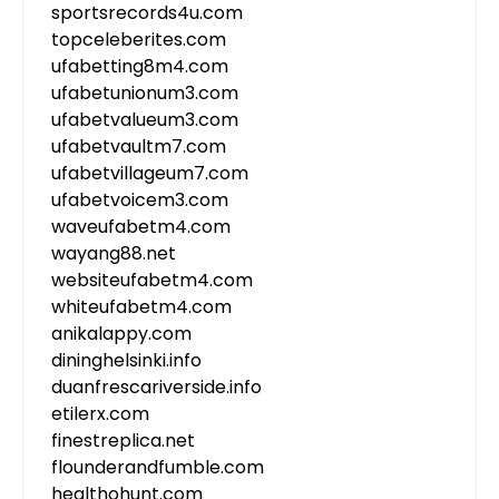
sportsrecords4u.com
topceleberites.com
ufabetting8m4.com
ufabetunionum3.com
ufabetvalueum3.com
ufabetvaultm7.com
ufabetvillageum7.com
ufabetvoicem3.com
waveufabetm4.com
wayang88.net
websiteufabetm4.com
whiteufabetm4.com
anikalappy.com
dininghelsinki.info
duanfrescariverside.info
etilerx.com
finestreplica.net
flounderandfumble.com
healthohunt.com