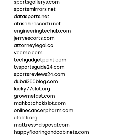
sportsgallerys.com
sportsmirrors.net
datasports.net
atasehirescortu.net
engineeringtechub.com
jerryescorts.com
attorneylegal.co
voomb.com
techgadgetpoint.com
tvsportsguide24.com
sportsreviews24.com
dubai360blog.com
lucky77slot.org
growmefast.com
mahkotahokislot.com
onlinecancerpharm.com
ufalek.org
mattress-disposal.com
happyflooringandcabinets.com