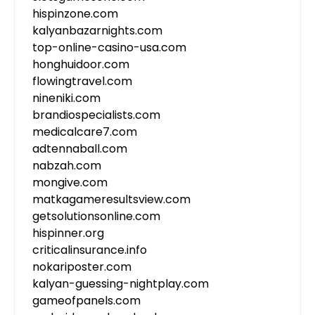
hispinzone.com
kalyanbazarnights.com
top-online-casino-usa.com
honghuidoor.com
flowingtravel.com
nineniki.com
brandiospecialists.com
medicalcare7.com
adtennaball.com
nabzah.com
mongive.com
matkagameresultsview.com
getsolutionsonline.com
hispinner.org
criticalinsurance.info
nokariposter.com
kalyan-guessing-nightplay.com
gameofpanels.com