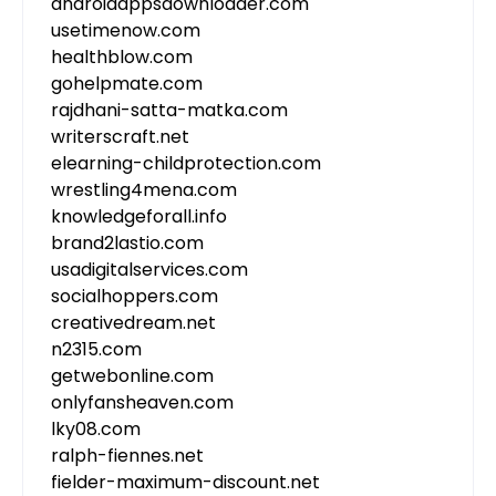
androidappsdownloader.com
usetimenow.com
healthblow.com
gohelpmate.com
rajdhani-satta-matka.com
writerscraft.net
elearning-childprotection.com
wrestling4mena.com
knowledgeforall.info
brand2lastio.com
usadigitalservices.com
socialhoppers.com
creativedream.net
n2315.com
getwebonline.com
onlyfansheaven.com
lky08.com
ralph-fiennes.net
fielder-maximum-discount.net