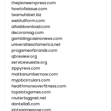
thepioneerxpress.com
howtofixissue.com
teamufabet.biz
webfullform.com
allviddownload.com
decorsmag.com
gamblingcasinonews.com
universitiesofamerica.net
progameofbrands.com
qbreview.org
servicewueste.org
zippyrevs.com
matkanumbernow.com
myjobcirculars.com
healthmoreoverfitness.com
topslotxgames.com
routerloggnet.net
dantella6.com
slotsgamesone.com