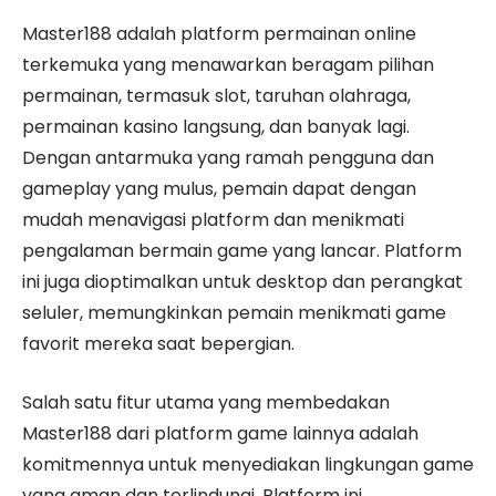
Master188 adalah platform permainan online
terkemuka yang menawarkan beragam pilihan
permainan, termasuk slot, taruhan olahraga,
permainan kasino langsung, dan banyak lagi.
Dengan antarmuka yang ramah pengguna dan
gameplay yang mulus, pemain dapat dengan
mudah menavigasi platform dan menikmati
pengalaman bermain game yang lancar. Platform
ini juga dioptimalkan untuk desktop dan perangkat
seluler, memungkinkan pemain menikmati game
favorit mereka saat bepergian.
Salah satu fitur utama yang membedakan
Master188 dari platform game lainnya adalah
komitmennya untuk menyediakan lingkungan game
yang aman dan terlindungi. Platform ini