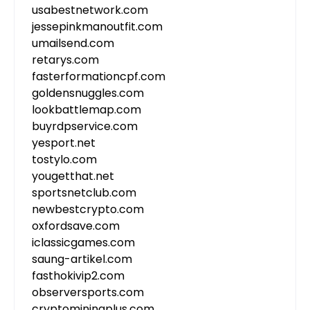
usabestnetwork.com
jessepinkmanoutfit.com
umailsend.com
retarys.com
fasterformationcpf.com
goldensnuggles.com
lookbattlemap.com
buyrdpservice.com
yesport.net
tostylo.com
yougetthat.net
sportsnetclub.com
newbestcrypto.com
oxfordsave.com
iclassicgames.com
saung-artikel.com
fasthokivip2.com
observersports.com
cryptominingplus.com