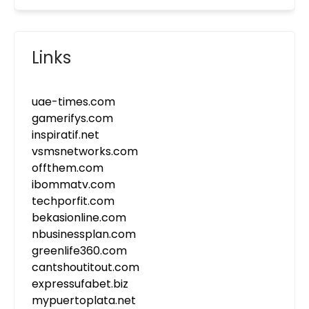
Links
uae-times.com
gamerifys.com
inspiratif.net
vsmsnetworks.com
offthem.com
ibommatv.com
techporfit.com
bekasionline.com
nbusinessplan.com
greenlife360.com
cantshoutitout.com
expressufabet.biz
mypuertoplata.net