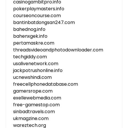
casinogambitpro.info
pokerplaymasters.info
courseoncourse.com
bantinbatdongsan247.com
bahednog.info
bahenxgek.info
pertamaskre.com
threadsvideoandphotodownloader.com
techgiddy.com
usalivenetwork.com
jackpotrushonline.info
ucnewshindi.com
freecellphonedatabase.com
gamersrope.com
exellewebmedia.com
free-gamestop.com
sinbadtravels.com
ukmagzine.com
wareztech.org