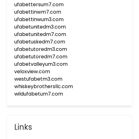
ufabettersum7.com
ufabettinwm7.com
ufabettinwum3.com
ufabetunitedm3.com
ufabetunitedm7.com
ufabetuskedm7.com
ufabetutoredm3.com
ufabetutoredm7.com
ufabetvalleyum3.com
veloxview.com
westufabetm3.com
whiskeybrothersllc.com
wildufabetum7.com
Links