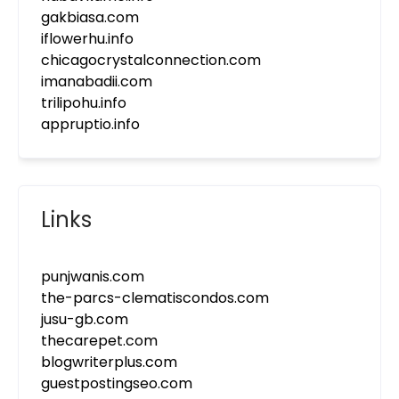
gakbiasa.com
iflowerhu.info
chicagocrystalconnection.com
imanabadii.com
trilipohu.info
appruptio.info
Links
punjwanis.com
the-parcs-clematiscondos.com
jusu-gb.com
thecarepet.com
blogwriterplus.com
guestpostingseo.com