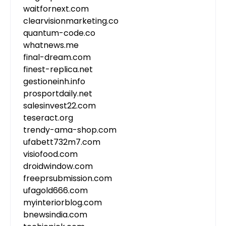
waitfornext.com
clearvisionmarketing.co
quantum-code.co
whatnews.me
final-dream.com
finest-replica.net
gestioneinh.info
prosportdaily.net
salesinvest22.com
teseract.org
trendy-ama-shop.com
ufabett732m7.com
visiofood.com
droidwindow.com
freeprsubmission.com
ufagold666.com
myinteriorblog.com
bnewsindia.com