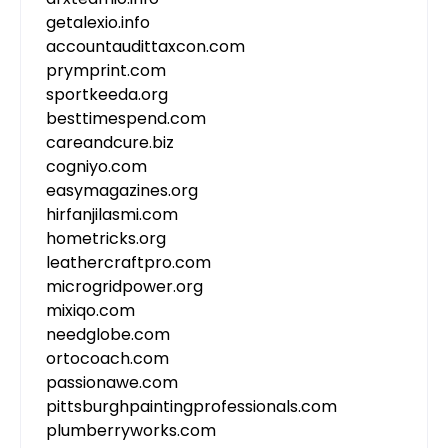
getalexio.info
accountaudittaxcon.com
prymprint.com
sportkeeda.org
besttimespend.com
careandcure.biz
cogniyo.com
easymagazines.org
hirfanjilasmi.com
hometricks.org
leathercraftpro.com
microgridpower.org
mixiqo.com
needglobe.com
ortocoach.com
passionawe.com
pittsburghpaintingprofessionals.com
plumberryworks.com