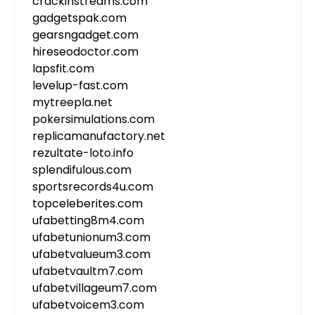
crackinstreams.com
gadgetspak.com
gearsngadget.com
hireseodoctor.com
lapsfit.com
levelup-fast.com
mytreepla.net
pokersimulations.com
replicamanufactory.net
rezultate-loto.info
splendifulous.com
sportsrecords4u.com
topceleberites.com
ufabetting8m4.com
ufabetunionum3.com
ufabetvalueum3.com
ufabetvaultm7.com
ufabetvillageum7.com
ufabetvoicem3.com