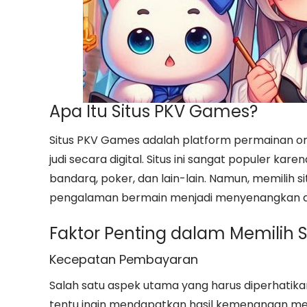
Apa Itu Situs PKV Games?
Situs PKV Games adalah platform permainan on
judi secara digital. Situs ini sangat populer k
bandarq, poker, dan lain-lain. Namun, memilih 
pengalaman bermain menjadi menyenangkan 
Faktor Penting dalam Memilih 
Kecepatan Pembayaran
Salah satu aspek utama yang harus diperhat
tentu ingin mendapatkan hasil kemenangan me