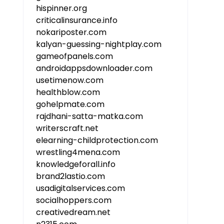
hispinner.org
criticalinsurance.info
nokariposter.com
kalyan-guessing-nightplay.com
gameofpanels.com
androidappsdownloader.com
usetimenow.com
healthblow.com
gohelpmate.com
rajdhani-satta-matka.com
writerscraft.net
elearning-childprotection.com
wrestling4mena.com
knowledgeforall.info
brand2lastio.com
usadigitalservices.com
socialhoppers.com
creativedream.net