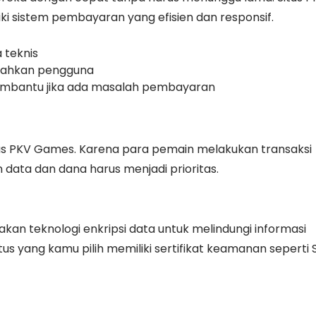
i sistem pembayaran yang efisien dan responsif.
 teknis
ahkan pengguna
embantu jika ada masalah pembayaran
tus PKV Games. Karena para pemain melakukan transaksi
ata dan dana harus menjadi prioritas.
n teknologi enkripsi data untuk melindungi informasi
us yang kamu pilih memiliki sertifikat keamanan seperti 