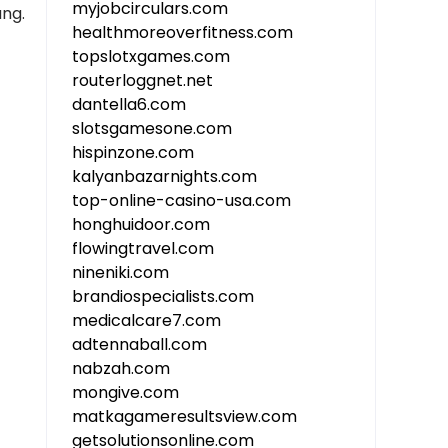
myjobcirculars.com
ng.
healthmoreoverfitness.com
topslotxgames.com
routerloggnet.net
dantella6.com
slotsgamesone.com
hispinzone.com
kalyanbazarnights.com
top-online-casino-usa.com
honghuidoor.com
flowingtravel.com
nineniki.com
brandiospecialists.com
medicalcare7.com
adtennaball.com
nabzah.com
mongive.com
matkagameresultsview.com
getsolutionsonline.com