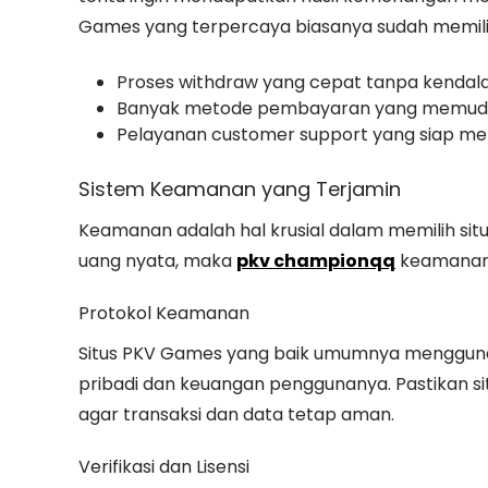
Games yang terpercaya biasanya sudah memilik
Proses withdraw yang cepat tanpa kendala
Banyak metode pembayaran yang memud
Pelayanan customer support yang siap m
Sistem Keamanan yang Terjamin
Keamanan adalah hal krusial dalam memilih si
uang nyata, maka
pkv championqq
keamanan d
Protokol Keamanan
Situs PKV Games yang baik umumnya menggunaka
pribadi dan keuangan penggunanya. Pastikan sit
agar transaksi dan data tetap aman.
Verifikasi dan Lisensi