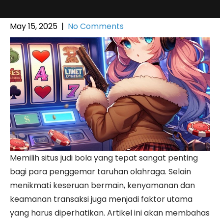
May 15, 2025
|
No Comments
Memilih situs judi bola yang tepat sangat penting
bagi para penggemar taruhan olahraga. Selain
menikmati keseruan bermain, kenyamanan dan
keamanan transaksi juga menjadi faktor utama
yang harus diperhatikan. Artikel ini akan membahas