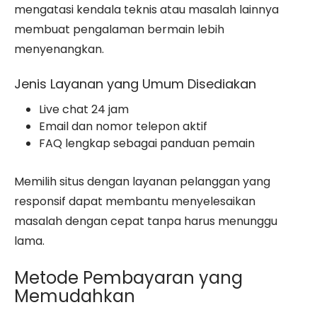
mengatasi kendala teknis atau masalah lainnya
membuat pengalaman bermain lebih
menyenangkan.
Jenis Layanan yang Umum Disediakan
Live chat 24 jam
Email dan nomor telepon aktif
FAQ lengkap sebagai panduan pemain
Memilih situs dengan layanan pelanggan yang
responsif dapat membantu menyelesaikan
masalah dengan cepat tanpa harus menunggu
lama.
Metode Pembayaran yang
Memudahkan