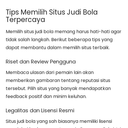
Tips Memilih Situs Judi Bola
Terpercaya
Memilih situs judi bola memang harus hati-hati agar
tidak salah langkah. Berikut beberapa tips yang
dapat membantu dalam memilih situs terbaik.
Riset dan Review Pengguna
Membaca ulasan dari pemain lain akan
memberikan gambaran tentang reputasi situs
tersebut. Pilih situs yang banyak mendapatkan
feedback positif dan minim keluhan.
Legalitas dan Lisensi Resmi
Situs judi bola yang sah biasanya memiliki lisensi