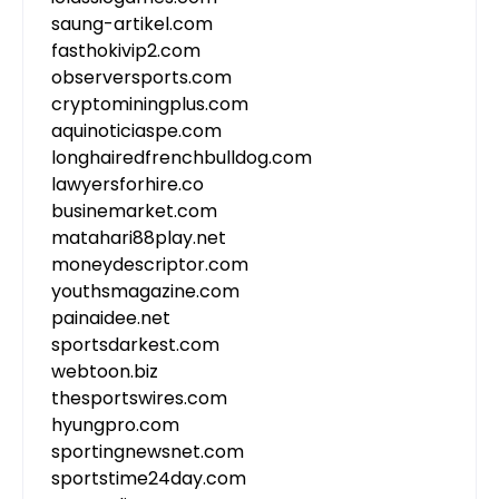
saung-artikel.com
fasthokivip2.com
observersports.com
cryptominingplus.com
aquinoticiaspe.com
longhairedfrenchbulldog.com
lawyersforhire.co
businemarket.com
matahari88play.net
moneydescriptor.com
youthsmagazine.com
painaidee.net
sportsdarkest.com
webtoon.biz
thesportswires.com
hyungpro.com
sportingnewsnet.com
sportstime24day.com