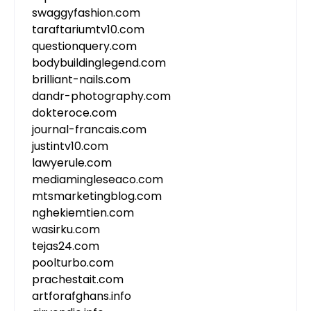
swaggyfashion.com
taraftariumtv10.com
questionquery.com
bodybuildinglegend.com
brilliant-nails.com
dandr-photography.com
dokteroce.com
journal-francais.com
justintv10.com
lawyerule.com
mediamingleseaco.com
mtsmarketingblog.com
nghekiemtien.com
wasirku.com
tejas24.com
poolturbo.com
prachestait.com
artforafghans.info