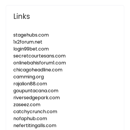
Links
stagehubs.com
1x2forum.net
login99bet.com
secretcourtesans.com
onlinebahisforum1.com
chicagoheadline.com
camming.org
rajalion88.com
goupuntacana.com
riversedgepark.com
zaseez.com
catchycrunch.com
nofaphub.com
nefertitingalls.com