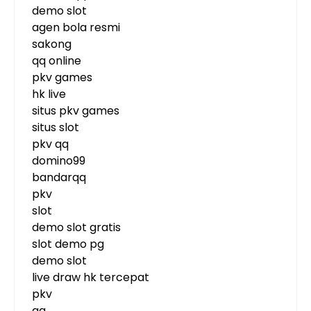
demo slot
agen bola resmi
sakong
qq online
pkv games
hk live
situs pkv games
situs slot
pkv qq
domino99
bandarqq
pkv
slot
demo slot gratis
slot demo pg
demo slot
live draw hk tercepat
pkv
qq