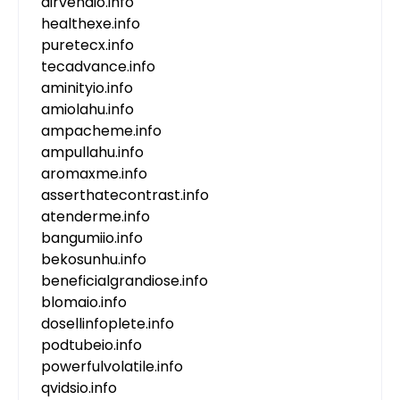
airvendio.info
healthexe.info
puretecx.info
tecadvance.info
aminityio.info
amiolahu.info
ampacheme.info
ampullahu.info
aromaxme.info
asserthatecontrast.info
atenderme.info
bangumiio.info
bekosunhu.info
beneficialgrandiose.info
blomaio.info
dosellinfoplete.info
podtubeio.info
powerfulvolatile.info
qvidsio.info