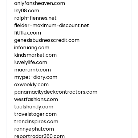
onlyfansheaven.com
lky08.com
ralph-fiennes.net
fielder-maximum-discount.net
fitfllex.com
genesisbusinesscredit.com
inforuang.com
kindsmarket.com
luvelylife.com
macramb.com
mypet-diary.com
oxweekly.com
panamacitydeckcontractors.com
westfashions.com
toolshandy.com
travelstager.com
trendinspires.com
rannyephul.com
reportradar360.com