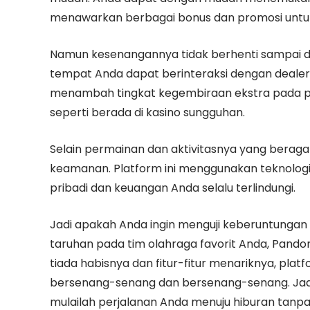
menawarkan berbagai bonus dan promosi unt
Namun kesenangannya tidak berhenti sampai di 
tempat Anda dapat berinteraksi dengan dealer 
menambah tingkat kegembiraan ekstra pada
seperti berada di kasino sungguhan.
Selain permainan dan aktivitasnya yang bera
keamanan. Platform ini menggunakan teknologi
pribadi dan keuangan Anda selalu terlindungi.
Jadi apakah Anda ingin menguji keberuntungan
taruhan pada tim olahraga favorit Anda, Pando
tiada habisnya dan fitur-fitur menariknya, plat
bersenang-senang dan bersenang-senang. Jadi
mulailah perjalanan Anda menuju hiburan tanpa 