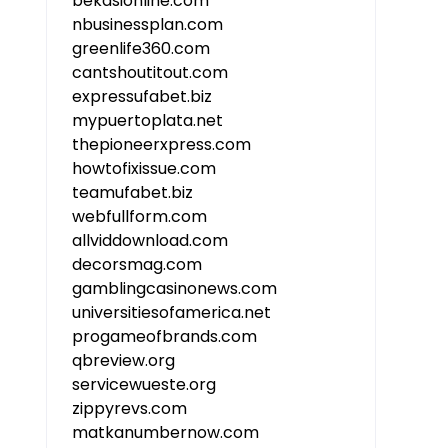
bekasionline.com
nbusinessplan.com
greenlife360.com
cantshoutitout.com
expressufabet.biz
mypuertoplata.net
thepioneerxpress.com
howtofixissue.com
teamufabet.biz
webfullform.com
allviddownload.com
decorsmag.com
gamblingcasinonews.com
universitiesofamerica.net
progameofbrands.com
qbreview.org
servicewueste.org
zippyrevs.com
matkanumbernow.com