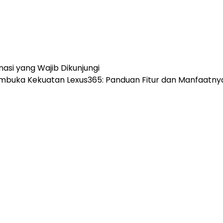
si yang Wajib Dikunjungi
buka Kekuatan Lexus365: Panduan Fitur dan Manfaatn