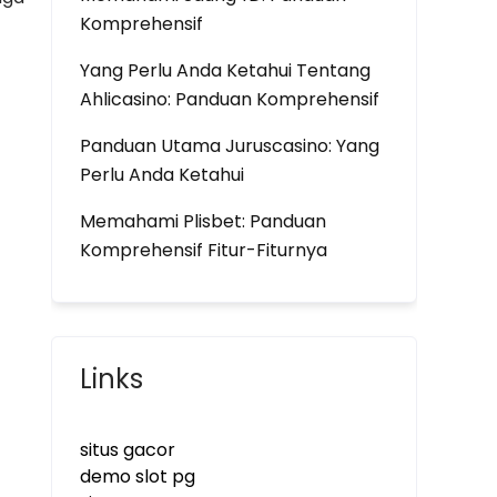
Komprehensif
Yang Perlu Anda Ketahui Tentang
Ahlicasino: Panduan Komprehensif
Panduan Utama Juruscasino: Yang
Perlu Anda Ketahui
Memahami Plisbet: Panduan
Komprehensif Fitur-Fiturnya
Links
situs gacor
demo slot pg