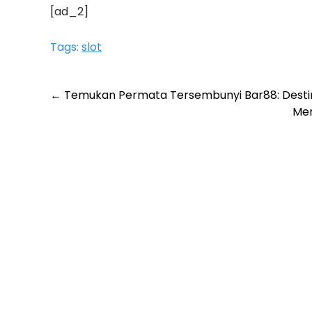
[ad_2]
Tags:
slot
Post
←
Temukan Permata Tersembunyi Bar88: Destina
Mem
navigation