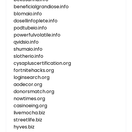
beneficialgrandiose.info
blomaio.info
dosellinfoplete.info
podtubeio.info
powerfulvolatile.info
qvidsio.info
shumaio.info
slotherio.info
cysapluscertification.org
fortnitehacks.org
loginsearch.org
aodecor.org
donorsmatch.org
nowtimes.org
casinoeing.org
livemocha.biz
streetlife.biz
hyves.biz