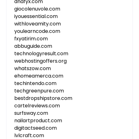
dnafyx.com
giocolenuvole.com
iyouessential.com
withloveamity.com
youlearncode.com
fxyatirim.com
abbuguide.com
technologyresult.com
webhostingoffers.org
whatszow.com
ehomeamerca.com
techintendo.com
techgreenpure.com
bestdropshipstore.com
cartelreviews.com
surfsway.com
nailartproduct.com
digitactseed.com
lvlcraft.com