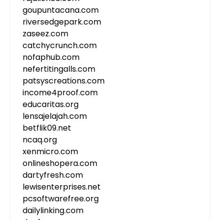
goupuntacana.com
riversedgepark.com
zaseez.com
catchycrunch.com
nofaphub.com
nefertitingalls.com
patsyscreations.com
income4proof.com
educaritas.org
lensajelajah.com
betflik09.net
ncaq.org
xenmicro.com
onlineshopera.com
dartyfresh.com
lewisenterprises.net
pcsoftwarefree.org
dailylinking.com