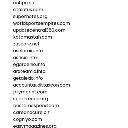
cnhpa.net
sitalotus.com
supernotes.org
worldsportsempires.com
updatecentral360.com
katamastah.com
zqscore.net
aseleraio.info
asticio.info
egardenio.info
arxteamio.info
getalexio.info
accountaudittaxcon.com
prymprint.com
sportkeeda.org
besttimespend.com
careandcure.biz
cogniyo.com
easymagazines.org