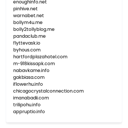
enoughinfo.net
pinhive.net
warnabet.net
bollym4u.me
bolly2tollyblog.me
pandaclub.me
flyttevask.io
byhous.com
hartfordplazahotel.com
m-918kissapk.com
nabavkame.info
gakbiasa.com
iflowerhu.info
chicagocrystalconnection.com
imanabadii.com
trilipohu.info
appruptio.info