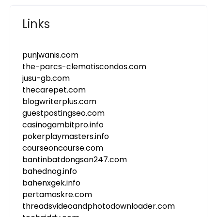
Links
punjwanis.com
the-parcs-clematiscondos.com
jusu-gb.com
thecarepet.com
blogwriterplus.com
guestpostingseo.com
casinogambitpro.info
pokerplaymasters.info
courseoncourse.com
bantinbatdongsan247.com
bahednog.info
bahenxgek.info
pertamaskre.com
threadsvideoandphotodownloader.com