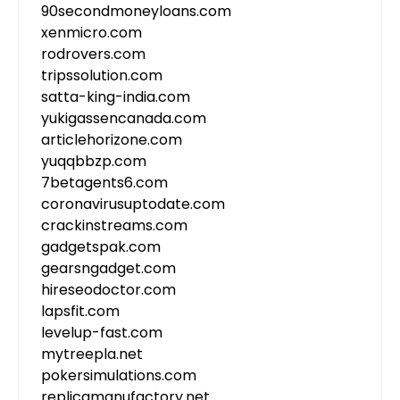
90secondmoneyloans.com
xenmicro.com
rodrovers.com
tripssolution.com
satta-king-india.com
yukigassencanada.com
articlehorizone.com
yuqqbbzp.com
7betagents6.com
coronavirusuptodate.com
crackinstreams.com
gadgetspak.com
gearsngadget.com
hireseodoctor.com
lapsfit.com
levelup-fast.com
mytreepla.net
pokersimulations.com
replicamanufactory.net