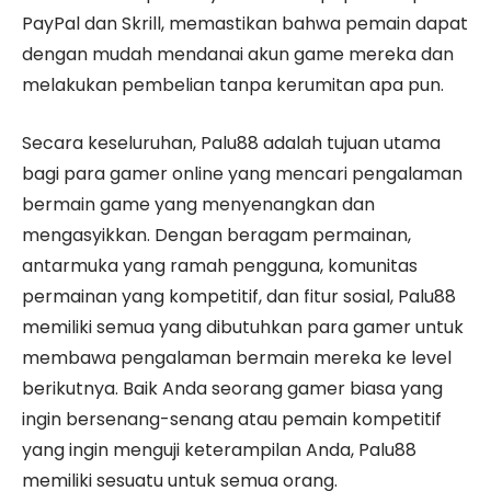
PayPal dan Skrill, memastikan bahwa pemain dapat
dengan mudah mendanai akun game mereka dan
melakukan pembelian tanpa kerumitan apa pun.
Secara keseluruhan, Palu88 adalah tujuan utama
bagi para gamer online yang mencari pengalaman
bermain game yang menyenangkan dan
mengasyikkan. Dengan beragam permainan,
antarmuka yang ramah pengguna, komunitas
permainan yang kompetitif, dan fitur sosial, Palu88
memiliki semua yang dibutuhkan para gamer untuk
membawa pengalaman bermain mereka ke level
berikutnya. Baik Anda seorang gamer biasa yang
ingin bersenang-senang atau pemain kompetitif
yang ingin menguji keterampilan Anda, Palu88
memiliki sesuatu untuk semua orang.