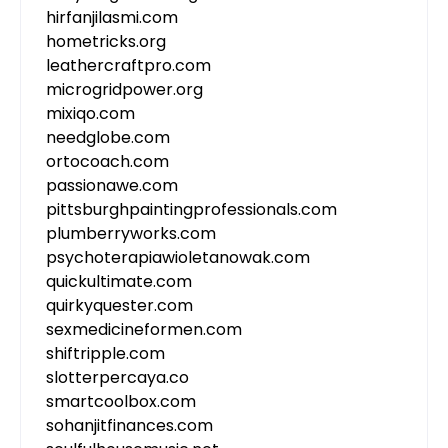
hirfanjilasmi.com
hometricks.org
leathercraftpro.com
microgridpower.org
mixiqo.com
needglobe.com
ortocoach.com
passionawe.com
pittsburghpaintingprofessionals.com
plumberryworks.com
psychoterapiawioletanowak.com
quickultimate.com
quirkyquester.com
sexmedicineformen.com
shiftripple.com
slotterpercaya.co
smartcoolbox.com
sohanjitfinances.com