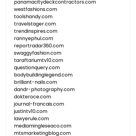
panamacitydeckcontractors.com
westfashions.com
toolshandy.com
travelstager.com
trendinspires.com
rannyephul.com
reportradar360.com
swaggyfashion.com
taraftariumtv10.com
questionquery.com
bodybuildinglegend.com
brilliant-nails.com
dandr-photography.com
dokteroce.com
journal-francais.com
justintv10.com
lawyerule.com
mediamingleseaco.com
mtsmarketingblog.com