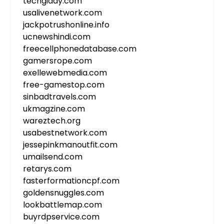
techgiddy.com
usalivenetwork.com
jackpotrushonline.info
ucnewshindi.com
freecellphonedatabase.com
gamersrope.com
exellewebmedia.com
free-gamestop.com
sinbadtravels.com
ukmagzine.com
wareztech.org
usabestnetwork.com
jessepinkmanoutfit.com
umailsend.com
retarys.com
fasterformationcpf.com
goldensnuggles.com
lookbattlemap.com
buyrdpservice.com