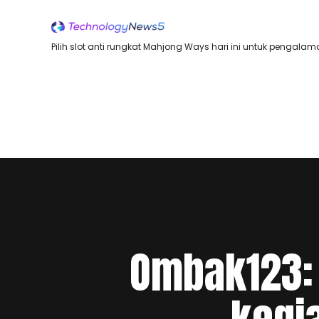
Skip
to
content
Pilih slot anti rungkat Mahjong Ways hari ini untuk pengalam
Ombak123: 