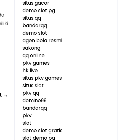
situs gacor
demo slot pg
da
situs qq
liki
bandarqq
demo slot
agen bola resmi
sakong
qq online
pkv games
hk live
situs pkv games
situs slot
pkv qq
at
→
domino99
bandarqq
pkv
slot
demo slot gratis
slot demo pg