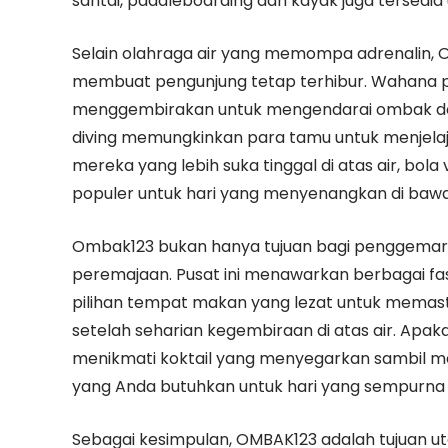
santai, paddleboarding dan kayak juga tersedia 
Selain olahraga air yang memompa adrenalin, 
membuat pengunjung tetap terhibur. Wahana 
menggembirakan untuk mengendarai ombak de
diving memungkinkan para tamu untuk menjelaj
mereka yang lebih suka tinggal di atas air, bola
populer untuk hari yang menyenangkan di bawa
Ombak123 bukan hanya tujuan bagi penggemar ol
peremajaan. Pusat ini menawarkan berbagai fasil
pilihan tempat makan yang lezat untuk memast
setelah seharian kegembiraan di atas air. Apak
menikmati koktail yang menyegarkan sambil 
yang Anda butuhkan untuk hari yang sempurna d
Sebagai kesimpulan, OMBAK123 adalah tujuan u