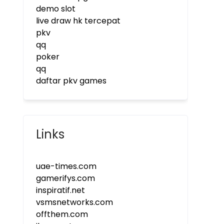
demo slot
live draw hk tercepat
pkv
qq
poker
qq
daftar pkv games
Links
uae-times.com
gamerifys.com
inspiratif.net
vsmsnetworks.com
offthem.com