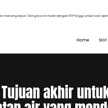
an menang besar. Slot gacor ini hadir dengan RTP tinggi untuk hasil opti
Home
Slot
Tujuan akhir untu