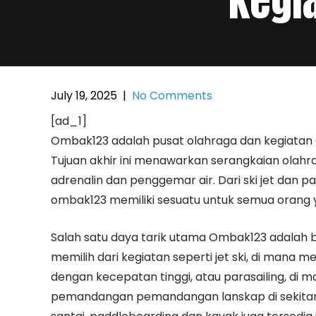
kegi
July 19, 2025
|
No Comments
[ad_1]
Ombak123 adalah pusat olahraga dan kegiatan ai
Tujuan akhir ini menawarkan serangkaian olah
adrenalin dan penggemar air. Dari ski jet dan 
ombak123 memiliki sesuatu untuk semua orang 
Salah satu daya tarik utama Ombak123 adalah be
memilih dari kegiatan seperti jet ski, di mana 
dengan kecepatan tinggi, atau parasailing, di 
pemandangan pemandangan lanskap di sekitar