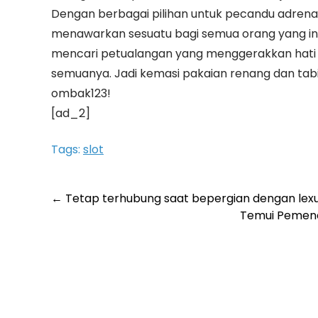
Dengan berbagai pilihan untuk pecandu adrenalin 
menawarkan sesuatu bagi semua orang yang in
mencari petualangan yang menggerakkan hati at
semuanya. Jadi kemasi pakaian renang dan tabi
ombak123!
[ad_2]
Tags:
slot
Post
←
Tetap terhubung saat bepergian dengan lexu
Temui Pemena
navigation