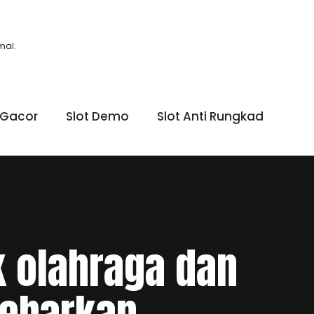
mal.
 Gacor
Slot Demo
Slot Anti Rungkad
k olahraga dan