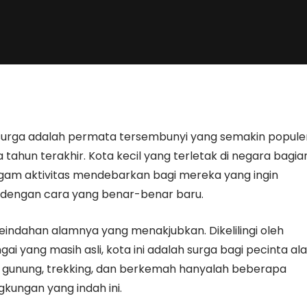
surga adalah permata tersembunyi yang semakin populer
ahun terakhir. Kota kecil yang terletak di negara bagia
agam aktivitas mendebarkan bagi mereka yang ingin
dengan cara yang benar-benar baru.
eindahan alamnya yang menakjubkan. Dikelilingi oleh
gai yang masih asli, kota ini adalah surga bagi pecinta a
i gunung, trekking, dan berkemah hanyalah beberapa
gkungan yang indah ini.