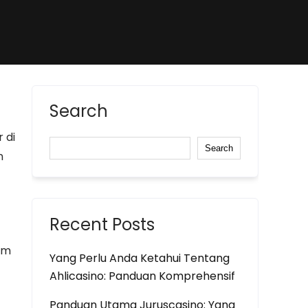
Search
 di
Search
n
Recent Posts
lam
Yang Perlu Anda Ketahui Tentang
Ahlicasino: Panduan Komprehensif
Panduan Utama Juruscasino: Yang