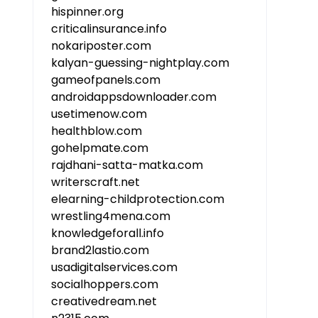
hispinner.org
criticalinsurance.info
nokariposter.com
kalyan-guessing-nightplay.com
gameofpanels.com
androidappsdownloader.com
usetimenow.com
healthblow.com
gohelpmate.com
rajdhani-satta-matka.com
writerscraft.net
elearning-childprotection.com
wrestling4mena.com
knowledgeforall.info
brand2lastio.com
usadigitalservices.com
socialhoppers.com
creativedream.net