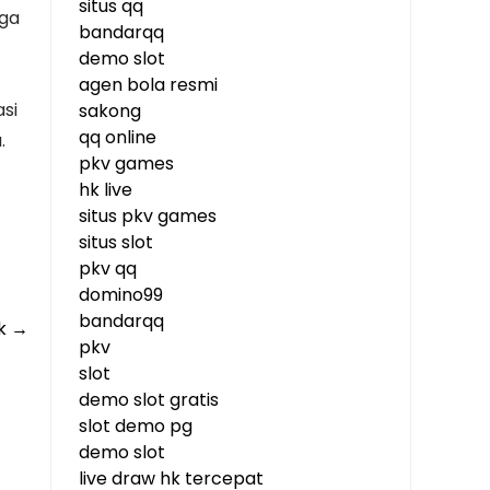
situs qq
rga
bandarqq
demo slot
agen bola resmi
si
sakong
qq online
.
pkv games
hk live
situs pkv games
situs slot
pkv qq
domino99
bandarqq
ik
→
pkv
slot
demo slot gratis
slot demo pg
demo slot
live draw hk tercepat