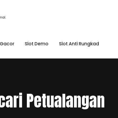
mal.
 Gacor
Slot Demo
Slot Anti Rungkad
cari Petualangan