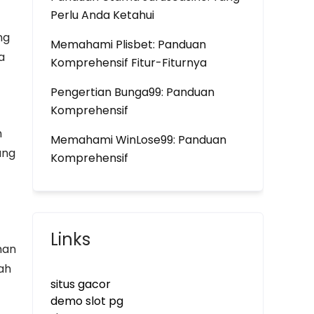
Perlu Anda Ketahui
ng
Memahami Plisbet: Panduan
a
Komprehensif Fitur-Fiturnya
Pengertian Bunga99: Panduan
Komprehensif
n
Memahami WinLose99: Panduan
ung
Komprehensif
Links
han
ah
situs gacor
demo slot pg