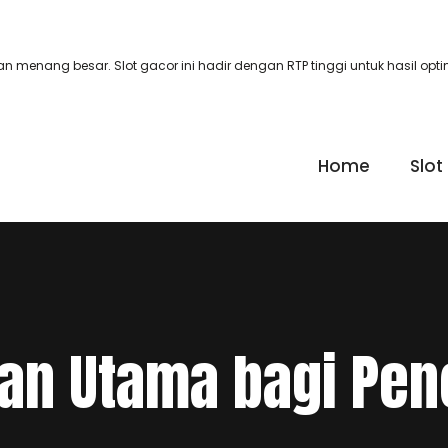
an menang besar. Slot gacor ini hadir dengan RTP tinggi untuk hasil opti
Home
Slot
an Utama bagi Pen