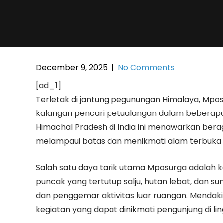
December 9, 2025
|
No Comments
[ad_1]
Terletak di jantung pegunungan Himalaya, Mpo
kalangan pencari petualangan dalam beberapa t
Himachal Pradesh di India ini menawarkan ber
melampaui batas dan menikmati alam terbuka 
Salah satu daya tarik utama Mposurga adalah k
puncak yang tertutup salju, hutan lebat, dan sun
dan penggemar aktivitas luar ruangan. Mendak
kegiatan yang dapat dinikmati pengunjung di lin