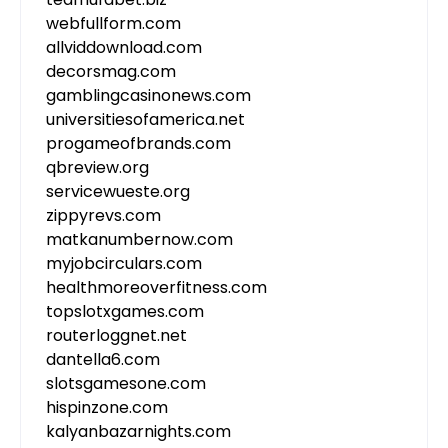
webfullform.com
allviddownload.com
decorsmag.com
gamblingcasinonews.com
universitiesofamerica.net
progameofbrands.com
qbreview.org
servicewueste.org
zippyrevs.com
matkanumbernow.com
myjobcirculars.com
healthmoreoverfitness.com
topslotxgames.com
routerloggnet.net
dantella6.com
slotsgamesone.com
hispinzone.com
kalyanbazarnights.com