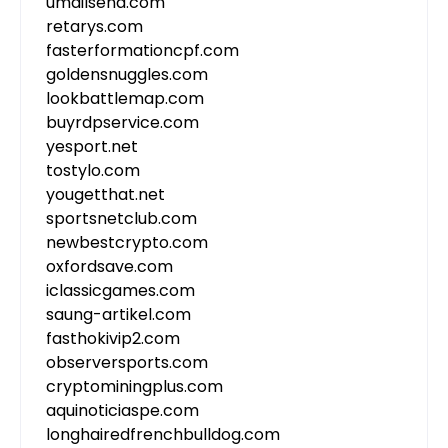
umailsend.com
retarys.com
fasterformationcpf.com
goldensnuggles.com
lookbattlemap.com
buyrdpservice.com
yesport.net
tostylo.com
yougetthat.net
sportsnetclub.com
newbestcrypto.com
oxfordsave.com
iclassicgames.com
saung-artikel.com
fasthokivip2.com
observersports.com
cryptominingplus.com
aquinoticiaspe.com
longhairedfrenchbulldog.com