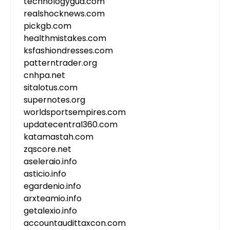
technologygud.com
realshocknews.com
pickgb.com
healthmistakes.com
ksfashiondresses.com
patterntrader.org
cnhpa.net
sitalotus.com
supernotes.org
worldsportsempires.com
updatecentral360.com
katamastah.com
zqscore.net
aseleraio.info
asticio.info
egardenio.info
arxteamio.info
getalexio.info
accountaudittaxcon.com