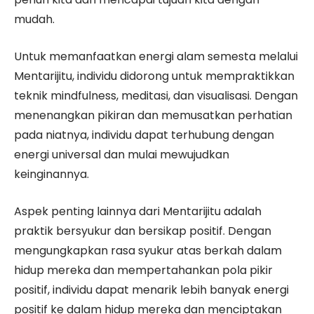
mudah.
Untuk memanfaatkan energi alam semesta melalui
Mentarijitu, individu didorong untuk mempraktikkan
teknik mindfulness, meditasi, dan visualisasi. Dengan
menenangkan pikiran dan memusatkan perhatian
pada niatnya, individu dapat terhubung dengan
energi universal dan mulai mewujudkan
keinginannya.
Aspek penting lainnya dari Mentarijitu adalah
praktik bersyukur dan bersikap positif. Dengan
mengungkapkan rasa syukur atas berkah dalam
hidup mereka dan mempertahankan pola pikir
positif, individu dapat menarik lebih banyak energi
positif ke dalam hidup mereka dan menciptakan