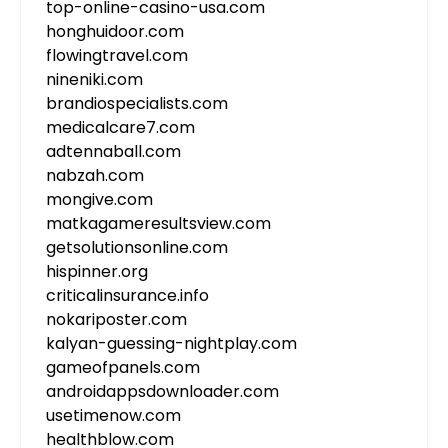
top-online-casino-usa.com
honghuidoor.com
flowingtravel.com
nineniki.com
brandiospecialists.com
medicalcare7.com
adtennaball.com
nabzah.com
mongive.com
matkagameresultsview.com
getsolutionsonline.com
hispinner.org
criticalinsurance.info
nokariposter.com
kalyan-guessing-nightplay.com
gameofpanels.com
androidappsdownloader.com
usetimenow.com
healthblow.com