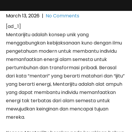
March 13, 2026
|
No Comments
[ad_1]
Mentarijitu adalah konsep unik yang
menggabungkan kebijaksanaan kuno dengan ilmu
pengetahuan modern untuk membantu individu
memanfaatkan energi alam semesta untuk
pertumbuhan dan transformasi pribadi. Berasal
dari kata “mentari” yang berarti matahari dan “ijitu”
yang berarti energi, Mentarijitu adalah alat ampuh
yang dapat membantu individu memanfaatkan
energi tak terbatas dari alam semesta untuk
mewujudkan keinginan dan mencapai tujuan
mereka.