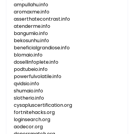
ampullahu.info
aromaxme.info
asserthatecontrast.info
atenderme.info
bangumiio.info
bekosunhu.info
beneficialgrandiose.info
blomaio.info
dosellinfoplete.info
podtubeio.info
powerfulvolatile.info
qvidsio.info
shumaio.info
slotherio.info
cysapluscertification.org
fortnitehacks.org
loginsearch.org
aodecor.org
donorsmatch.org