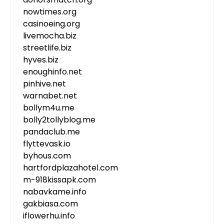
nowtimes.org
casinoeing.org
livemocha.biz
streetlife.biz
hyves.biz
enoughinfo.net
pinhive.net
warnabet.net
bollym4u.me
bolly2tollyblog.me
pandaclub.me
flyttevask.io
byhous.com
hartfordplazahotel.com
m-918kissapk.com
nabavkame.info
gakbiasa.com
iflowerhu.info