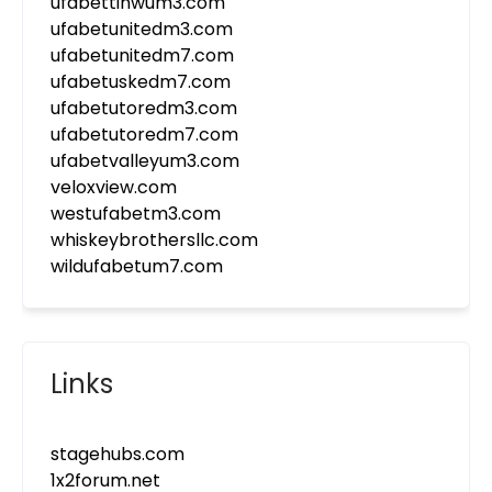
ufabettinwum3.com
ufabetunitedm3.com
ufabetunitedm7.com
ufabetuskedm7.com
ufabetutoredm3.com
ufabetutoredm7.com
ufabetvalleyum3.com
veloxview.com
westufabetm3.com
whiskeybrothersllc.com
wildufabetum7.com
Links
stagehubs.com
1x2forum.net