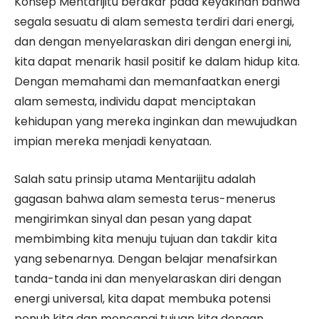
Konsep Mentarijitu berakar pada keyakinan bahwa
segala sesuatu di alam semesta terdiri dari energi,
dan dengan menyelaraskan diri dengan energi ini,
kita dapat menarik hasil positif ke dalam hidup kita.
Dengan memahami dan memanfaatkan energi
alam semesta, individu dapat menciptakan
kehidupan yang mereka inginkan dan mewujudkan
impian mereka menjadi kenyataan.
Salah satu prinsip utama Mentarijitu adalah
gagasan bahwa alam semesta terus-menerus
mengirimkan sinyal dan pesan yang dapat
membimbing kita menuju tujuan dan takdir kita
yang sebenarnya. Dengan belajar menafsirkan
tanda-tanda ini dan menyelaraskan diri dengan
energi universal, kita dapat membuka potensi
penuh kita dan mencapai tujuan kita dengan