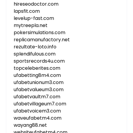
hireseodoctor.com
lapsfit.com
levelup-fast.com
mytreepla.net
pokersimulations.com
replicamanufactory.net
rezultate-loto.info
splendifulous.com
sportsrecords4u.com
topceleberites.com
ufabetting8m4.com
ufabetunionum3.com
ufabetvalueum3.com
ufabetvaultm7.com
ufabetvillageum7.com
ufabetvoicem3.com
waveufabetm4.com
wayang88.net
websiteufabetm4.com