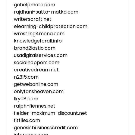
gohelpmate.com
rajdhani-satta-matka.com
writerscraft.net
elearning-childprotection.com
wrestling4mena.com
knowledgeforall.info
brand2lastio.com
usadigitalservices.com
socialhoppers.com
creativedream.net
n2315.com
getwebonline.com
onlyfansheaven.com
lky08.com
ralph-fiennes.net
fielder-maximum-discount.net
fitfllex.com
genesisbusinesscredit.com
inforuang.com