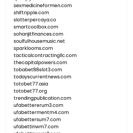
sexmedicineformen.com
shiftripple.com
slotterpercaya.co
smartcoolbox.com
sohanjitfinances.com
soulfulhousemusic.net
sparklooms.com
tacticalcontractingllc.com
thecapitalpowers.com
tobabet88slot3.com
todayscurrentnews.com
totobet77.asia
totobet77.org
trendingpublication.com
ufabettererum3.com
ufabettermentm4.com
ufabettersum7.com
ufabettinwm7.com