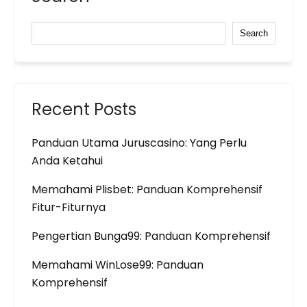
Search
Recent Posts
Panduan Utama Juruscasino: Yang Perlu
Anda Ketahui
Memahami Plisbet: Panduan Komprehensif
Fitur-Fiturnya
Pengertian Bunga99: Panduan Komprehensif
Memahami WinLose99: Panduan
Komprehensif