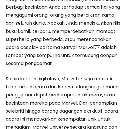
berbagi kecintaan Anda terhadap semua hal yang
mengagumi orang-orang yang berpikiran sama
dari seluruh dunia. Apakah Anda mendiskusikan rilis
buku komik terbaru, memperdebatkan manfaat
superhero yang berbeda, atau merencanakan
acara cosplay bertema Marvel, Marvel77 adalah
tempat yang sempurna untuk terhubung dengan
sesama penggemar.
Selain konten digitalnya, Marvel77 juga menjadi
tuan rumah acara dan konvensi langsung di mana
penggemar dapat berkumpul untuk merayakan
kecintaan mereka pada Marvel. Dari penampilan
selebriti hingga barang dagangan eksklusif, acara -
acara ini menawarkan kesempatan unik untuk
mengalami Marvel Universe secara langsung dan