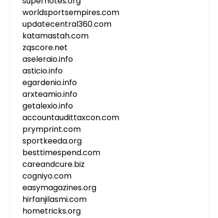
supernotes.org
worldsportsempires.com
updatecentral360.com
katamastah.com
zqscore.net
aseleraio.info
asticio.info
egardenio.info
arxteamio.info
getalexio.info
accountaudittaxcon.com
prymprint.com
sportkeeda.org
besttimespend.com
careandcure.biz
cogniyo.com
easymagazines.org
hirfanjilasmi.com
hometricks.org