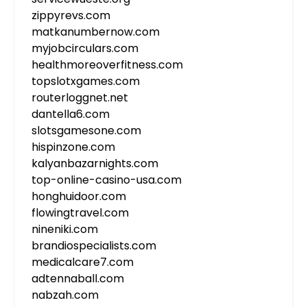
zippyrevs.com
matkanumbernow.com
myjobcirculars.com
healthmoreoverfitness.com
topslotxgames.com
routerloggnet.net
dantella6.com
slotsgamesone.com
hispinzone.com
kalyanbazarnights.com
top-online-casino-usa.com
honghuidoor.com
flowingtravel.com
nineniki.com
brandiospecialists.com
medicalcare7.com
adtennaball.com
nabzah.com