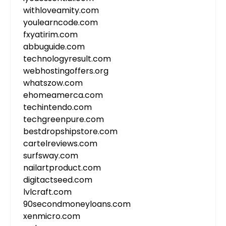
withloveamity.com
youlearncode.com
fxyatirim.com
abbuguide.com
technologyresult.com
webhostingoffers.org
whatszow.com
ehomeamerca.com
techintendo.com
techgreenpure.com
bestdropshipstore.com
cartelreviews.com
surfsway.com
nailartproduct.com
digitactseed.com
lvlcraft.com
90secondmoneyloans.com
xenmicro.com