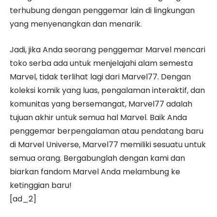
terhubung dengan penggemar lain di lingkungan
yang menyenangkan dan menarik.
Jadi, jika Anda seorang penggemar Marvel mencari
toko serba ada untuk menjelajahi alam semesta
Marvel, tidak terlihat lagi dari Marvel77. Dengan
koleksi komik yang luas, pengalaman interaktif, dan
komunitas yang bersemangat, Marvel77 adalah
tujuan akhir untuk semua hal Marvel. Baik Anda
penggemar berpengalaman atau pendatang baru
di Marvel Universe, Marvel77 memiliki sesuatu untuk
semua orang. Bergabunglah dengan kami dan
biarkan fandom Marvel Anda melambung ke
ketinggian baru!
[ad_2]