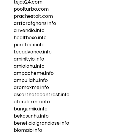
tejas24.com
poolturbo.com
prachestait.com
artforafghans.info
airvendio.info
healthexe.info
puretecx.info
tecadvance.info
aminityio.info
amiolahu.info
ampacheme.info
ampullahu.info
aromaxme.info
asserthatecontrast.info
atenderme.info
bangumiio.info
bekosunhu.info
beneficialgrandiose.info
blomaio.info