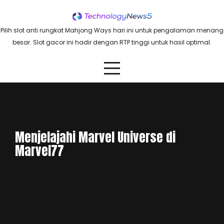
Skip
to
content
Pilih slot anti rungkat Mahjong Ways hari ini untuk pengalaman menang
besar. Slot gacor ini hadir dengan RTP tinggi untuk hasil optimal.
Menjelajahi Marvel Universe di
Marvel77