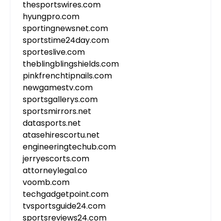
thesportswires.com
hyungpro.com
sportingnewsnet.com
sportstime24day.com
sporteslive.com
theblingblingshields.com
pinkfrenchtipnails.com
newgamestv.com
sportsgallerys.com
sportsmirrors.net
datasports.net
atasehirescortu.net
engineeringtechub.com
jerryescorts.com
attorneylegal.co
voomb.com
techgadgetpoint.com
tvsportsguide24.com
sportsreviews24.com