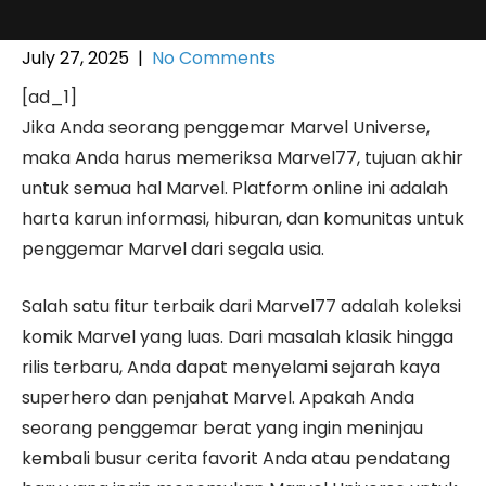
July 27, 2025
|
No Comments
[ad_1]
Jika Anda seorang penggemar Marvel Universe,
maka Anda harus memeriksa Marvel77, tujuan akhir
untuk semua hal Marvel. Platform online ini adalah
harta karun informasi, hiburan, dan komunitas untuk
penggemar Marvel dari segala usia.
Salah satu fitur terbaik dari Marvel77 adalah koleksi
komik Marvel yang luas. Dari masalah klasik hingga
rilis terbaru, Anda dapat menyelami sejarah kaya
superhero dan penjahat Marvel. Apakah Anda
seorang penggemar berat yang ingin meninjau
kembali busur cerita favorit Anda atau pendatang