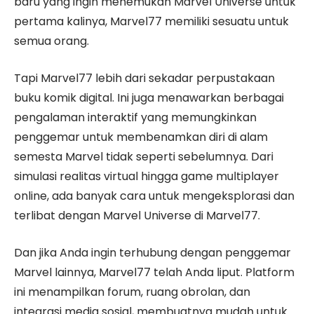
baru yang ingin menemukan Marvel Universe untuk
pertama kalinya, Marvel77 memiliki sesuatu untuk
semua orang.
Tapi Marvel77 lebih dari sekadar perpustakaan
buku komik digital. Ini juga menawarkan berbagai
pengalaman interaktif yang memungkinkan
penggemar untuk membenamkan diri di alam
semesta Marvel tidak seperti sebelumnya. Dari
simulasi realitas virtual hingga game multiplayer
online, ada banyak cara untuk mengeksplorasi dan
terlibat dengan Marvel Universe di Marvel77.
Dan jika Anda ingin terhubung dengan penggemar
Marvel lainnya, Marvel77 telah Anda liput. Platform
ini menampilkan forum, ruang obrolan, dan
integrasi media sosial, membuatnya mudah untuk