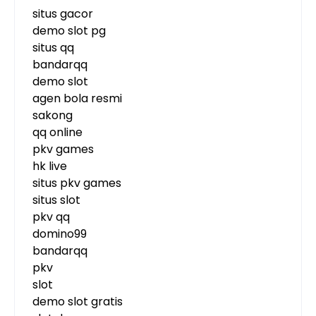
situs gacor
demo slot pg
situs qq
bandarqq
demo slot
agen bola resmi
sakong
qq online
pkv games
hk live
situs pkv games
situs slot
pkv qq
domino99
bandarqq
pkv
slot
demo slot gratis