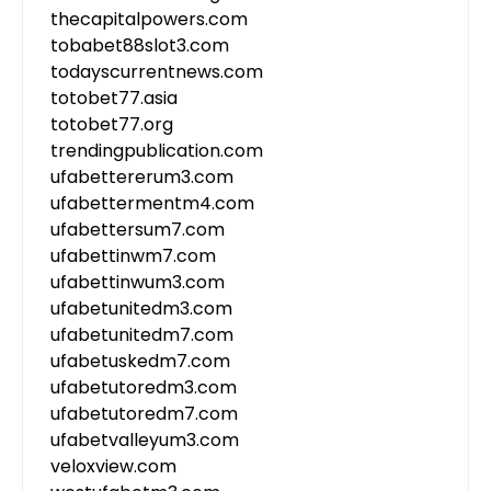
thecapitalpowers.com
tobabet88slot3.com
todayscurrentnews.com
totobet77.asia
totobet77.org
trendingpublication.com
ufabettererum3.com
ufabettermentm4.com
ufabettersum7.com
ufabettinwm7.com
ufabettinwum3.com
ufabetunitedm3.com
ufabetunitedm7.com
ufabetuskedm7.com
ufabetutoredm3.com
ufabetutoredm7.com
ufabetvalleyum3.com
veloxview.com