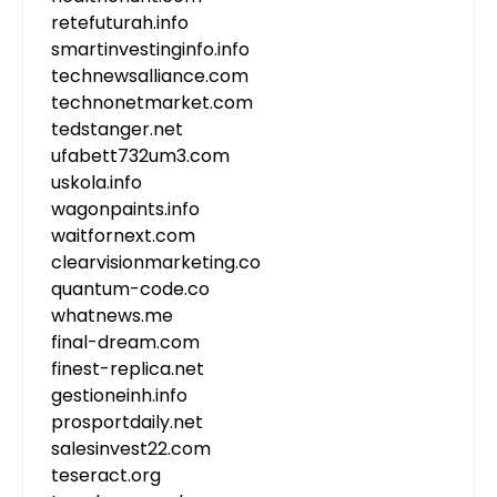
retefuturah.info
smartinvestinginfo.info
technewsalliance.com
technonetmarket.com
tedstanger.net
ufabett732um3.com
uskola.info
wagonpaints.info
waitfornext.com
clearvisionmarketing.co
quantum-code.co
whatnews.me
final-dream.com
finest-replica.net
gestioneinh.info
prosportdaily.net
salesinvest22.com
teseract.org