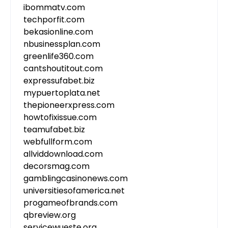
ibommatv.com
techporfit.com
bekasionline.com
nbusinessplan.com
greenlife360.com
cantshoutitout.com
expressufabet.biz
mypuertoplata.net
thepioneerxpress.com
howtofixissue.com
teamufabet.biz
webfullform.com
allviddownload.com
decorsmag.com
gamblingcasinonews.com
universitiesofamerica.net
progameofbrands.com
qbreview.org
servicewueste.org