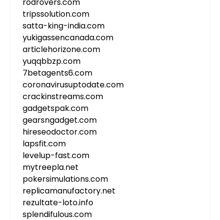
rodrovers.com
tripssolution.com
satta-king-india.com
yukigassencanada.com
articlehorizone.com
yuqqbbzp.com
7betagents6.com
coronavirusuptodate.com
crackinstreams.com
gadgetspak.com
gearsngadget.com
hireseodoctor.com
lapsfit.com
levelup-fast.com
mytreepla.net
pokersimulations.com
replicamanufactory.net
rezultate-loto.info
splendifulous.com