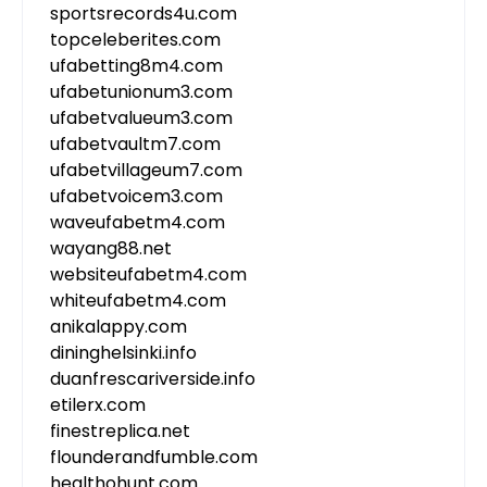
sportsrecords4u.com
topceleberites.com
ufabetting8m4.com
ufabetunionum3.com
ufabetvalueum3.com
ufabetvaultm7.com
ufabetvillageum7.com
ufabetvoicem3.com
waveufabetm4.com
wayang88.net
websiteufabetm4.com
whiteufabetm4.com
anikalappy.com
dininghelsinki.info
duanfrescariverside.info
etilerx.com
finestreplica.net
flounderandfumble.com
healthohunt.com