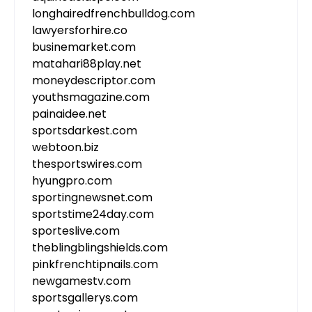
longhairedfrenchbulldog.com
lawyersforhire.co
businemarket.com
matahari88play.net
moneydescriptor.com
youthsmagazine.com
painaidee.net
sportsdarkest.com
webtoon.biz
thesportswires.com
hyungpro.com
sportingnewsnet.com
sportstime24day.com
sporteslive.com
theblingblingshields.com
pinkfrenchtipnails.com
newgamestv.com
sportsgallerys.com