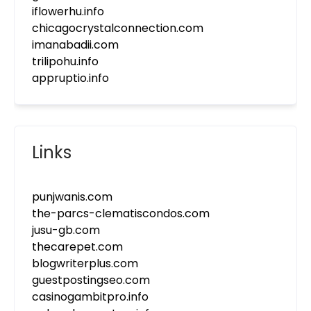
iflowerhu.info
chicagocrystalconnection.com
imanabadii.com
trilipohu.info
appruptio.info
Links
punjwanis.com
the-parcs-clematiscondos.com
jusu-gb.com
thecarepet.com
blogwriterplus.com
guestpostingseo.com
casinogambitpro.info