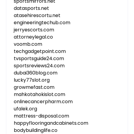
sportsmirrors.net
datasports.net
atasehirescortu.net
engineeringtechub.com
jerryescorts.com
attorneylegal.co
voomb.com
techgadgetpoint.com
tvsportsguide24.com
sportsreviews24.com
dubai360blog.com
lucky77slot.org
growmefast.com
mahkotahokislot.com
onlinecancerpharm.com
ufalek.org
mattress-disposal.com
happyflooringandcabinets.com
bodybuildinglife.co