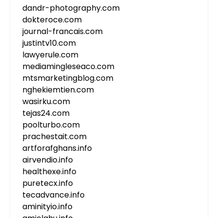
dandr-photography.com
dokteroce.com
journal-francais.com
justintv10.com
lawyerule.com
mediamingleseaco.com
mtsmarketingblog.com
nghekiemtien.com
wasirku.com
tejas24.com
poolturbo.com
prachestait.com
artforafghans.info
airvendio.info
healthexe.info
puretecx.info
tecadvance.info
aminityio.info