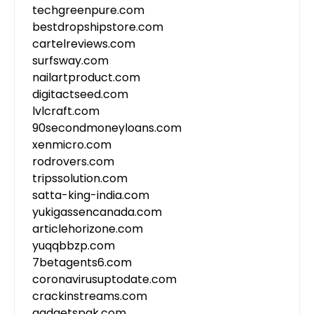
techgreenpure.com
bestdropshipstore.com
cartelreviews.com
surfsway.com
nailartproduct.com
digitactseed.com
lvlcraft.com
90secondmoneyloans.com
xenmicro.com
rodrovers.com
tripssolution.com
satta-king-india.com
yukigassencanada.com
articlehorizone.com
yuqqbbzp.com
7betagents6.com
coronavirusuptodate.com
crackinstreams.com
gadgetspak.com