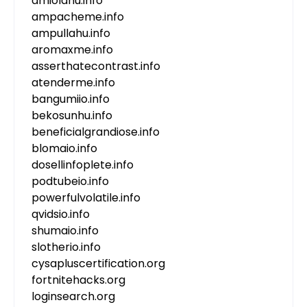
amiolahu.info
ampacheme.info
ampullahu.info
aromaxme.info
asserthatecontrast.info
atenderme.info
bangumiio.info
bekosunhu.info
beneficialgrandiose.info
blomaio.info
dosellinfoplete.info
podtubeio.info
powerfulvolatile.info
qvidsio.info
shumaio.info
slotherio.info
cysapluscertification.org
fortnitehacks.org
loginsearch.org