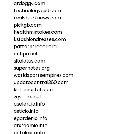
qrdoggy.com
technologygud.com
realshocknews.com
pickgb.com
healthmistakes.com
ksfashiondresses.com
patterntrader.org
cnhpa.net
sitalotus.com
supernotes.org
worldsportsempires.com
updatecentral360.com
katamastah.com
zqscore.net
aseleraio.info
asticio.info
egardenio.info
arxteamio.info
getalexio.info