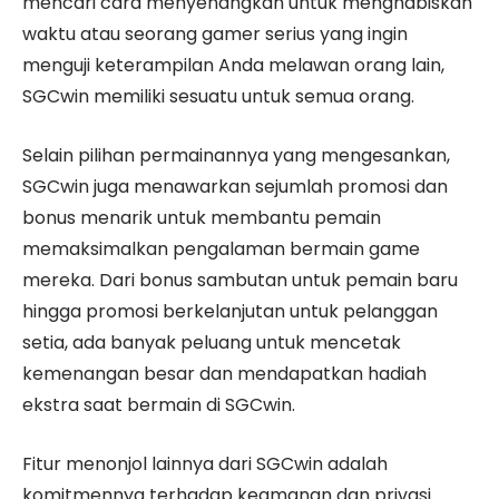
mencari cara menyenangkan untuk menghabiskan
waktu atau seorang gamer serius yang ingin
menguji keterampilan Anda melawan orang lain,
SGCwin memiliki sesuatu untuk semua orang.
Selain pilihan permainannya yang mengesankan,
SGCwin juga menawarkan sejumlah promosi dan
bonus menarik untuk membantu pemain
memaksimalkan pengalaman bermain game
mereka. Dari bonus sambutan untuk pemain baru
hingga promosi berkelanjutan untuk pelanggan
setia, ada banyak peluang untuk mencetak
kemenangan besar dan mendapatkan hadiah
ekstra saat bermain di SGCwin.
Fitur menonjol lainnya dari SGCwin adalah
komitmennya terhadap keamanan dan privasi