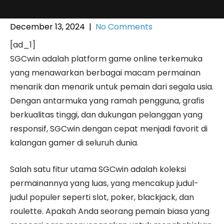
December 13, 2024
|
No Comments
[ad_1]
SGCwin adalah platform game online terkemuka
yang menawarkan berbagai macam permainan
menarik dan menarik untuk pemain dari segala usia.
Dengan antarmuka yang ramah pengguna, grafis
berkualitas tinggi, dan dukungan pelanggan yang
responsif, SGCwin dengan cepat menjadi favorit di
kalangan gamer di seluruh dunia.
Salah satu fitur utama SGCwin adalah koleksi
permainannya yang luas, yang mencakup judul-
judul populer seperti slot, poker, blackjack, dan
roulette. Apakah Anda seorang pemain biasa yang