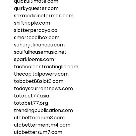
quickultimate.com
quirkyquester.com
sexmedicineformen.com
shiftripple.com
slotterpercaya.co
smartcoolbox.com
sohanjitfinances.com
soulfulhousemusic.net
sparklooms.com
tacticalcontractingllc.com
thecapitalpowers.com
tobabet88slot3.com
todayscurrentnews.com
totobet77.asia
totobet77.org
trendingpublication.com
ufabettererum3.com
ufabettermentm4.com
ufabettersum7.com