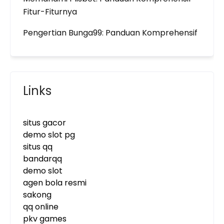
Fitur-Fiturnya
Pengertian Bunga99: Panduan Komprehensif
Links
situs gacor
demo slot pg
situs qq
bandarqq
demo slot
agen bola resmi
sakong
qq online
pkv games