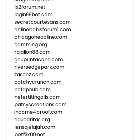
1x2forum.net
login99bet.com
secretcourtesans.com
onlinebahisforum1.com
chicagoheadline.com
camming.org
rajalion88.com
goupuntacana.com
riversedgepark.com
zaseez.com
catchycrunch.com
nofaphub.com
nefertitingalls.com
patsyscreations.com
income4proof.com
educaritas.org
lensajelajah.com
betflik09.net