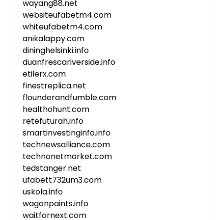
wayang88.net
websiteufabetm4.com
whiteufabetm4.com
anikalappy.com
dininghelsinki.info
duanfrescariverside.info
etilerx.com
finestreplica.net
flounderandfumble.com
healthohunt.com
retefuturah.info
smartinvestinginfo.info
technewsalliance.com
technonetmarket.com
tedstanger.net
ufabett732um3.com
uskola.info
wagonpaints.info
waitfornext.com