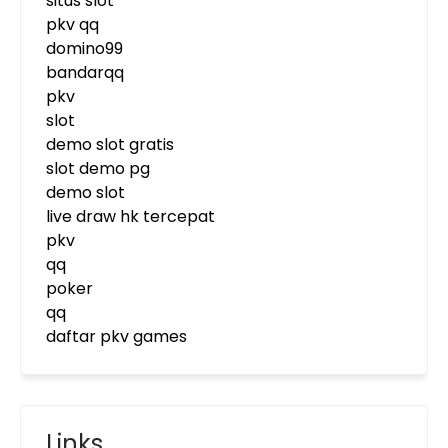
situs slot
pkv qq
domino99
bandarqq
pkv
slot
demo slot gratis
slot demo pg
demo slot
live draw hk tercepat
pkv
qq
poker
qq
daftar pkv games
Links