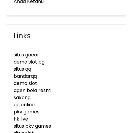
Anda Ketahui
Links
situs gacor
demo slot pg
situs qq
bandarqq
demo slot
agen bola resmi
sakong
qq online
pkv games
hk live
situs pkv games