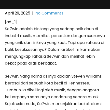
April 29, 2025
|
No Comments
[ad_1]
Se7win adalah bintang yang sedang naik daun di
industri musik, memikat penonton dengan suaranya
yang unik dan liriknya yang kuat. Tapi apa rahasia di
balik kesuksesannya? Dalam artikel ini, kami akan
mengungkap rahasia Se7win dan melihat lebih
dekat pada artis berbakat.
Se7win, yang nama aslinya adalah Steven Williams,
berasal dari sebuah kota kecil di Tennessee.
Tumbuh, ia dikelilingi oleh musik, dengan anggota
keluarganya semuanya cenderung secara musik.
Sejak usia muda, Se7win menunjukkan bakat alami