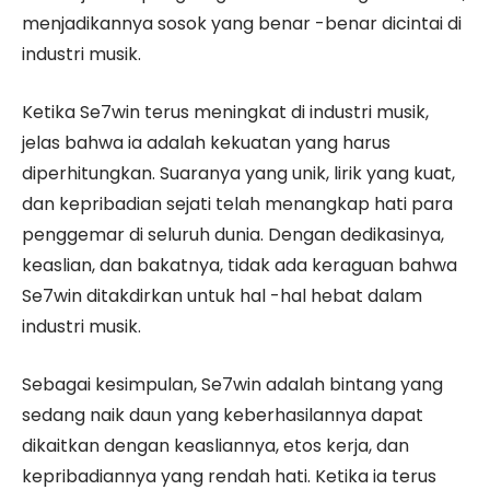
menjadikannya sosok yang benar -benar dicintai di
industri musik.
Ketika Se7win terus meningkat di industri musik,
jelas bahwa ia adalah kekuatan yang harus
diperhitungkan. Suaranya yang unik, lirik yang kuat,
dan kepribadian sejati telah menangkap hati para
penggemar di seluruh dunia. Dengan dedikasinya,
keaslian, dan bakatnya, tidak ada keraguan bahwa
Se7win ditakdirkan untuk hal -hal hebat dalam
industri musik.
Sebagai kesimpulan, Se7win adalah bintang yang
sedang naik daun yang keberhasilannya dapat
dikaitkan dengan keasliannya, etos kerja, dan
kepribadiannya yang rendah hati. Ketika ia terus