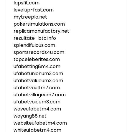
lapsfit.com
levelup-fast.com
mytreepla.net
pokersimulations.com
replicamanufactory.net
rezultate-loto.info
splendifulous.com
sportsrecords4u.com
topceleberites.com
ufabetting8m4.com
ufabetunionum3.com
ufabetvalueum3.com
ufabetvaultm7.com
ufabetvillageum7.com
ufabetvoicem3.com
waveufabetm4.com
wayang88.net
websiteufabetm4.com
whiteufabetm4.com