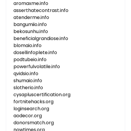
aromaxme.info
asserthatecontrast.info
atenderme.info
bangumiio.info
bekosunhu.info
beneficialgrandiose.info
blomaio.info
dosellinfoplete.info
podtubeio.info
powerfulvolatile.info
qvidsio.info
shumaio.info
slotherio.info
cysapluscertification.org
fortnitehacks.org
loginsearch.org
aodecor.org
donorsmatch.org
nowtimes.org