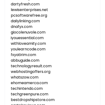
dartyfresh.com
lewisenterprises.net
pcsoftwarefree.org
dailylinking.com
dnafyx.com
giocolenuvole.com
iyouessential.com
withloveamity.com
youlearncode.com
fxyatirim.com
abbuguide.com
technologyresult.com
webhostingoffers.org
whatszow.com
ehomeamerca.com
techintendo.com
techgreenpure.com
bestdropshipstore.com