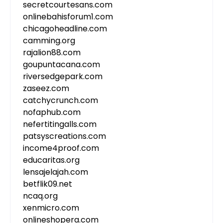
secretcourtesans.com
onlinebahisforum1.com
chicagoheadline.com
camming.org
rajalion88.com
goupuntacana.com
riversedgepark.com
zaseez.com
catchycrunch.com
nofaphub.com
nefertitingalls.com
patsyscreations.com
income4proof.com
educaritas.org
lensajelajah.com
betflik09.net
ncaq.org
xenmicro.com
onlineshopera.com