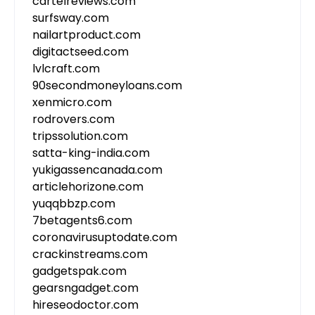
cartelreviews.com
surfsway.com
nailartproduct.com
digitactseed.com
lvlcraft.com
90secondmoneyloans.com
xenmicro.com
rodrovers.com
tripssolution.com
satta-king-india.com
yukigassencanada.com
articlehorizone.com
yuqqbbzp.com
7betagents6.com
coronavirusuptodate.com
crackinstreams.com
gadgetspak.com
gearsngadget.com
hireseodoctor.com