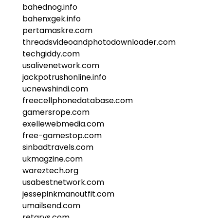
bahednog.info
bahenxgek.info
pertamaskre.com
threadsvideoandphotodownloader.com
techgiddy.com
usalivenetwork.com
jackpotrushonline.info
ucnewshindi.com
freecellphonedatabase.com
gamersrope.com
exellewebmedia.com
free-gamestop.com
sinbadtravels.com
ukmagzine.com
wareztech.org
usabestnetwork.com
jessepinkmanoutfit.com
umailsend.com
retarys.com