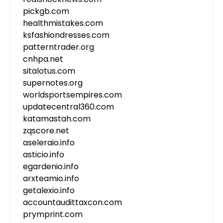
pickgb.com
healthmistakes.com
ksfashiondresses.com
patterntrader.org
cnhpa.net
sitalotus.com
supernotes.org
worldsportsempires.com
updatecentral360.com
katamastah.com
zqscore.net
aseleraio.info
asticio.info
egardenio.info
arxteamio.info
getalexio.info
accountaudittaxcon.com
prymprint.com