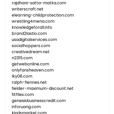
rajdhani-satta-matka.com
writerscraft.net
elearning-childprotection.com
wrestling4mena.com
knowledgeforall.info
brand2lastio.com
usadigitalservices.com
socialhoppers.com
creativedream.net
n2315.com
getwebonline.com
onlyfansheaven.com
lky08.com
ralph-fiennes.net
fielder-maximum-discount.net
fitfllex.com
genesisbusinesscredit.com
inforuang.com
kindsmarket.com