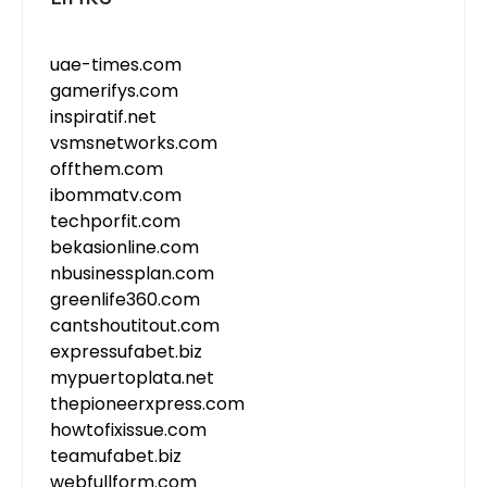
uae-times.com
gamerifys.com
inspiratif.net
vsmsnetworks.com
offthem.com
ibommatv.com
techporfit.com
bekasionline.com
nbusinessplan.com
greenlife360.com
cantshoutitout.com
expressufabet.biz
mypuertoplata.net
thepioneerxpress.com
howtofixissue.com
teamufabet.biz
webfullform.com