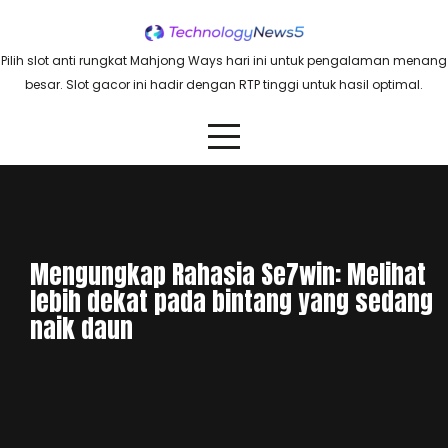
Skip
to
content
Pilih slot anti rungkat Mahjong Ways hari ini untuk pengalaman menang
besar. Slot gacor ini hadir dengan RTP tinggi untuk hasil optimal.
Mengungkap Rahasia Se7win: Melihat
lebih dekat pada bintang yang sedang
naik daun