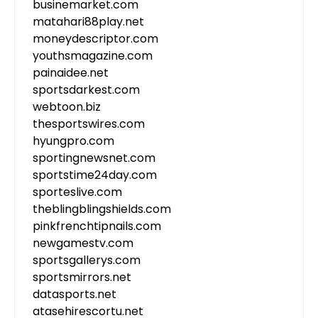
businemarket.com
matahari88play.net
moneydescriptor.com
youthsmagazine.com
painaidee.net
sportsdarkest.com
webtoon.biz
thesportswires.com
hyungpro.com
sportingnewsnet.com
sportstime24day.com
sporteslive.com
theblingblingshields.com
pinkfrenchtipnails.com
newgamestv.com
sportsgallerys.com
sportsmirrors.net
datasports.net
atasehirescortu.net