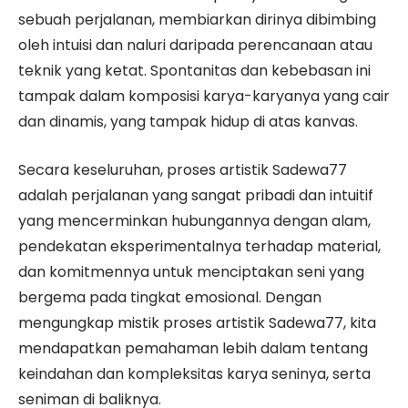
sebuah perjalanan, membiarkan dirinya dibimbing
oleh intuisi dan naluri daripada perencanaan atau
teknik yang ketat. Spontanitas dan kebebasan ini
tampak dalam komposisi karya-karyanya yang cair
dan dinamis, yang tampak hidup di atas kanvas.
Secara keseluruhan, proses artistik Sadewa77
adalah perjalanan yang sangat pribadi dan intuitif
yang mencerminkan hubungannya dengan alam,
pendekatan eksperimentalnya terhadap material,
dan komitmennya untuk menciptakan seni yang
bergema pada tingkat emosional. Dengan
mengungkap mistik proses artistik Sadewa77, kita
mendapatkan pemahaman lebih dalam tentang
keindahan dan kompleksitas karya seninya, serta
seniman di baliknya.