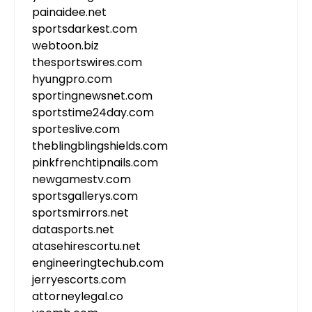
painaidee.net
sportsdarkest.com
webtoon.biz
thesportswires.com
hyungpro.com
sportingnewsnet.com
sportstime24day.com
sporteslive.com
theblingblingshields.com
pinkfrenchtipnails.com
newgamestv.com
sportsgallerys.com
sportsmirrors.net
datasports.net
atasehirescortu.net
engineeringtechub.com
jerryescorts.com
attorneylegal.co