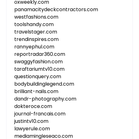
oxweekly.com
panamacitydeckcontractors.com
westfashions.com
toolshandy.com
travelstager.com
trendinspires.com
rannyephul.com
reportradar360.com
swaggyfashion.com
taraftariumtv10.com
questionquery.com
bodybuildinglegend.com
brilliant-nails.com
dandr-photography.com
dokteroce.com
journal-francais.com
justintv10.com
lawyerule.com
mediamingleseaco.com