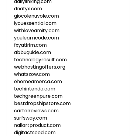
dailylinking.com
dnafyx.com
giocolenuvole.com
iyouessential.com
withloveamity.com
youlearncode.com
fxyatirim.com
abbuguide.com
technologyresult.com
webhostingoffers.org
whatszow.com
ehomeamerca.com
techintendo.com
techgreenpure.com
bestdropshipstore.com
cartelreviews.com
surfsway.com
nailartproduct.com
digitactseed.com