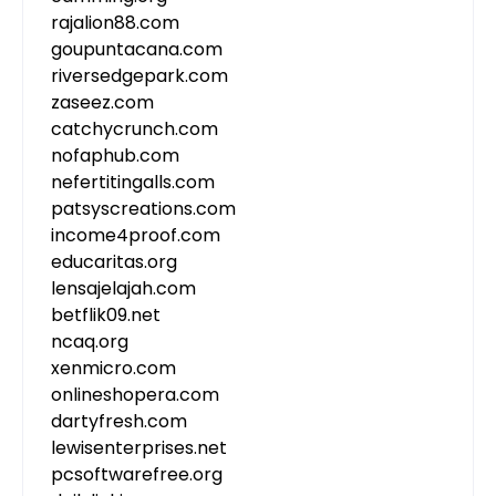
rajalion88.com
goupuntacana.com
riversedgepark.com
zaseez.com
catchycrunch.com
nofaphub.com
nefertitingalls.com
patsyscreations.com
income4proof.com
educaritas.org
lensajelajah.com
betflik09.net
ncaq.org
xenmicro.com
onlineshopera.com
dartyfresh.com
lewisenterprises.net
pcsoftwarefree.org