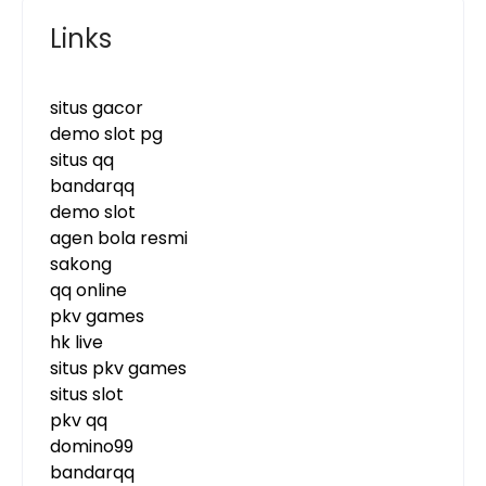
Links
situs gacor
demo slot pg
situs qq
bandarqq
demo slot
agen bola resmi
sakong
qq online
pkv games
hk live
situs pkv games
situs slot
pkv qq
domino99
bandarqq