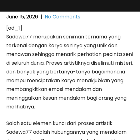
June 15, 2026
|
No Comments
[ad_1]
Sadewa77 merupakan seniman ternama yang
terkenal dengan karya seninya yang unik dan
menawan sehingga menarik perhatian pecinta seni
di seluruh dunia. Proses artistiknya diselimuti misteri,
dan banyak yang bertanya-tanya bagaimana ia
mampu menciptakan karya menakjubkan yang
membangkitkan emosi mendalam dan
meninggalkan kesan mendalam bagi orang yang
melihatnya.
Salah satu elemen kunci dari proses artistik
Sadewa77 adalah hubungannya yang mendalam