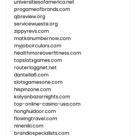
universitiesofamerica.net
progameofbrands.com
qbreview.org
servicewueste.org
zippyrevs.com
matkanumbernow.com
myjobcirculars.com
healthmoreoverfitness.com
topslotxgames.com
routerloggnet.net
dantella6.com
slotsgamesone.com
hispinzone.com
kalyanbazarnights.com
top-online-casino-usa.com
honghuidoor.com
flowingtravel.com
nineniki.com
brandiospecialists.com