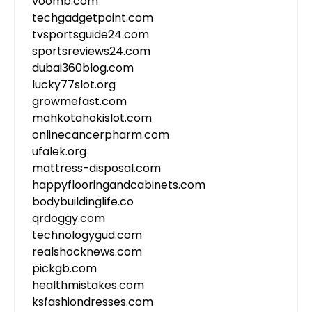
voomb.com
techgadgetpoint.com
tvsportsguide24.com
sportsreviews24.com
dubai360blog.com
lucky77slot.org
growmefast.com
mahkotahokislot.com
onlinecancerpharm.com
ufalek.org
mattress-disposal.com
happyflooringandcabinets.com
bodybuildinglife.co
qrdoggy.com
technologygud.com
realshocknews.com
pickgb.com
healthmistakes.com
ksfashiondresses.com