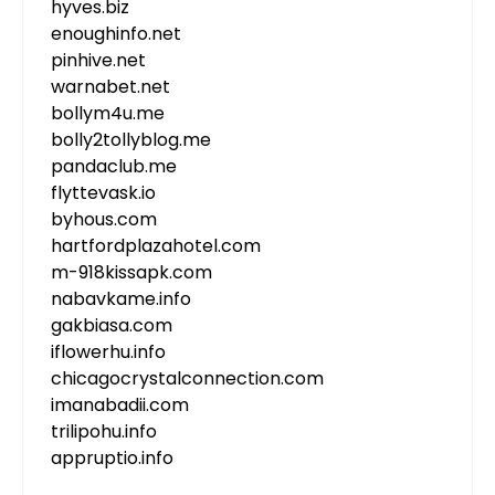
hyves.biz
enoughinfo.net
pinhive.net
warnabet.net
bollym4u.me
bolly2tollyblog.me
pandaclub.me
flyttevask.io
byhous.com
hartfordplazahotel.com
m-918kissapk.com
nabavkame.info
gakbiasa.com
iflowerhu.info
chicagocrystalconnection.com
imanabadii.com
trilipohu.info
appruptio.info