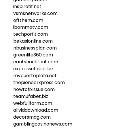
inspiratif.net
vsmsnetworks.com
offthem.com
ibommatv.com
techporfit.com
bekasionline.com
nbusinessplan.com
greenlife360.com
cantshoutitout.com
expressufabet.biz
mypuertoplata.net
thepioneerxpress.com
howtofixissue.com
teamufabet.biz
webfullform.com
allviddownload.com
decorsmag.com
gamblingcasinonews.com