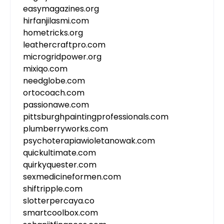
easymagazines.org
hirfanjilasmi.com
hometricks.org
leathercraftpro.com
microgridpower.org
mixiqo.com
needglobe.com
ortocoach.com
passionawe.com
pittsburghpaintingprofessionals.com
plumberryworks.com
psychoterapiawioletanowak.com
quickultimate.com
quirkyquester.com
sexmedicineformen.com
shiftripple.com
slotterpercaya.co
smartcoolbox.com