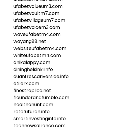
ufabetvalueum3.com
ufabetvaultm7.com
ufabetvillageum7.com
ufabetvoicem3.com
waveufabetm4.com
wayang88.net
websiteufabetm4.com
whiteufabetm4.com
anikalappy.com
dininghelsinki.info
duanfrescariverside.info
etilerx.com
finestreplica.net
flounderandfumble.com
healthohunt.com
retefuturah.info
smartinvestinginfo.info
technewsalliance.com