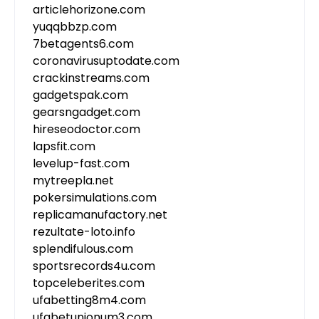
articlehorizone.com
yuqqbbzp.com
7betagents6.com
coronavirusuptodate.com
crackinstreams.com
gadgetspak.com
gearsngadget.com
hireseodoctor.com
lapsfit.com
levelup-fast.com
mytreepla.net
pokersimulations.com
replicamanufactory.net
rezultate-loto.info
splendifulous.com
sportsrecords4u.com
topceleberites.com
ufabetting8m4.com
ufabetunionum3.com