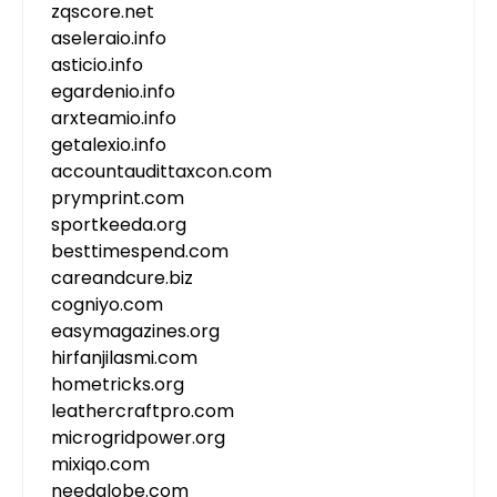
zqscore.net
aseleraio.info
asticio.info
egardenio.info
arxteamio.info
getalexio.info
accountaudittaxcon.com
prymprint.com
sportkeeda.org
besttimespend.com
careandcure.biz
cogniyo.com
easymagazines.org
hirfanjilasmi.com
hometricks.org
leathercraftpro.com
microgridpower.org
mixiqo.com
needglobe.com