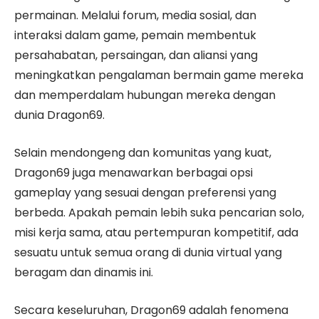
permainan. Melalui forum, media sosial, dan
interaksi dalam game, pemain membentuk
persahabatan, persaingan, dan aliansi yang
meningkatkan pengalaman bermain game mereka
dan memperdalam hubungan mereka dengan
dunia Dragon69.
Selain mendongeng dan komunitas yang kuat,
Dragon69 juga menawarkan berbagai opsi
gameplay yang sesuai dengan preferensi yang
berbeda. Apakah pemain lebih suka pencarian solo,
misi kerja sama, atau pertempuran kompetitif, ada
sesuatu untuk semua orang di dunia virtual yang
beragam dan dinamis ini.
Secara keseluruhan, Dragon69 adalah fenomena