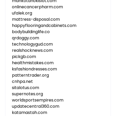
mahkotahokislot.com
onlinecancerpharm.com
ufalek.org
mattress-disposal.com
happyflooringandcabinets.com
bodybuildinglife.co
qrdoggy.com
technologygud.com
realshocknews.com
pickgb.com
healthmistakes.com
ksfashiondresses.com
patterntrader.org
cnhpa.net
sitalotus.com
supernotes.org
worldsportsempires.com
updatecentral360.com
katamastah.com