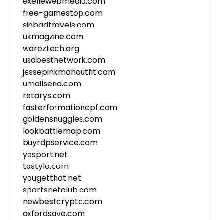
exellewebmedia.com
free-gamestop.com
sinbadtravels.com
ukmagzine.com
wareztech.org
usabestnetwork.com
jessepinkmanoutfit.com
umailsend.com
retarys.com
fasterformationcpf.com
goldensnuggles.com
lookbattlemap.com
buyrdpservice.com
yesport.net
tostylo.com
yougetthat.net
sportsnetclub.com
newbestcrypto.com
oxfordsave.com