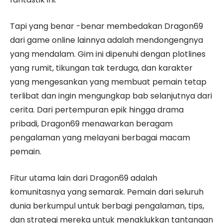
Tapi yang benar -benar membedakan Dragon69
dari game online lainnya adalah mendongengnya
yang mendalam. Gim ini dipenuhi dengan plotlines
yang rumit, tikungan tak terduga, dan karakter
yang mengesankan yang membuat pemain tetap
terlibat dan ingin mengungkap bab selanjutnya dari
cerita. Dari pertempuran epik hingga drama
pribadi, Dragon69 menawarkan beragam
pengalaman yang melayani berbagai macam
pemain.
Fitur utama lain dari Dragon69 adalah
komunitasnya yang semarak. Pemain dari seluruh
dunia berkumpul untuk berbagi pengalaman, tips,
dan strategi mereka untuk menaklukkan tantangan