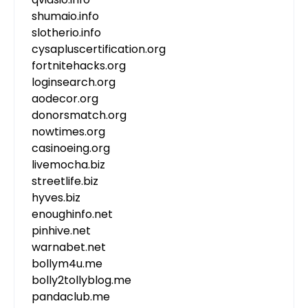
shumaio.info
slotherio.info
cysapluscertification.org
fortnitehacks.org
loginsearch.org
aodecor.org
donorsmatch.org
nowtimes.org
casinoeing.org
livemocha.biz
streetlife.biz
hyves.biz
enoughinfo.net
pinhive.net
warnabet.net
bollym4u.me
bolly2tollyblog.me
pandaclub.me