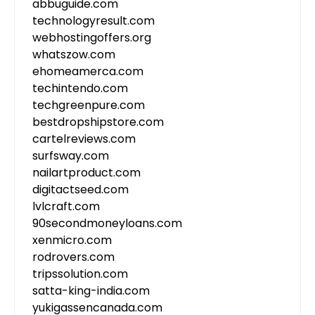
abbuguide.com
technologyresult.com
webhostingoffers.org
whatszow.com
ehomeamerca.com
techintendo.com
techgreenpure.com
bestdropshipstore.com
cartelreviews.com
surfsway.com
nailartproduct.com
digitactseed.com
lvlcraft.com
90secondmoneyloans.com
xenmicro.com
rodrovers.com
tripssolution.com
satta-king-india.com
yukigassencanada.com