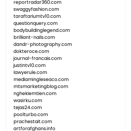
reportradar360.com
swaggyfashion.com
taraftariumtv10.com
questionquery.com
bodybuildinglegend.com
brilliant-nails.com
dandr-photography.com
dokteroce.com
journal-francais.com
justintv10.com
lawyerule.com
mediamingleseaco.com
mtsmarketingblog.com
nghekiemtien.com
wasirku.com
tejas24.com
poolturbo.com
prachestait.com
artforafghans.info