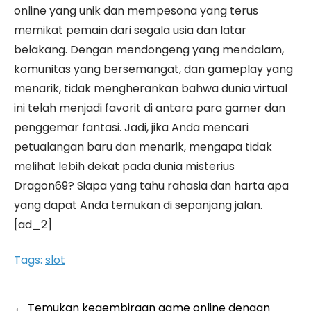
online yang unik dan mempesona yang terus
memikat pemain dari segala usia dan latar
belakang. Dengan mendongeng yang mendalam,
komunitas yang bersemangat, dan gameplay yang
menarik, tidak mengherankan bahwa dunia virtual
ini telah menjadi favorit di antara para gamer dan
penggemar fantasi. Jadi, jika Anda mencari
petualangan baru dan menarik, mengapa tidak
melihat lebih dekat pada dunia misterius
Dragon69? Siapa yang tahu rahasia dan harta apa
yang dapat Anda temukan di sepanjang jalan.
[ad_2]
Tags:
slot
Post
←
Temukan kegembiraan game online dengan