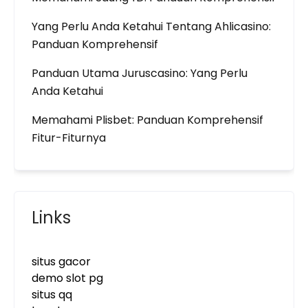
Yang Perlu Anda Ketahui Tentang Ahlicasino:
Panduan Komprehensif
Panduan Utama Juruscasino: Yang Perlu
Anda Ketahui
Memahami Plisbet: Panduan Komprehensif
Fitur-Fiturnya
Links
situs gacor
demo slot pg
situs qq