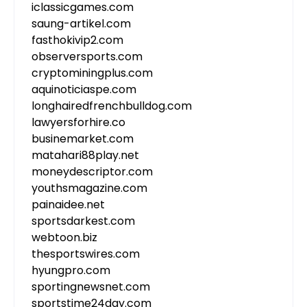
iclassicgames.com
saung-artikel.com
fasthokivip2.com
observersports.com
cryptominingplus.com
aquinoticiaspe.com
longhairedfrenchbulldog.com
lawyersforhire.co
businemarket.com
matahari88play.net
moneydescriptor.com
youthsmagazine.com
painaidee.net
sportsdarkest.com
webtoon.biz
thesportswires.com
hyungpro.com
sportingnewsnet.com
sportstime24day.com