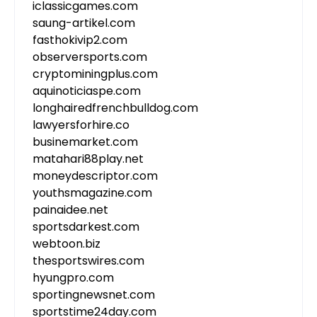
iclassicgames.com
saung-artikel.com
fasthokivip2.com
observersports.com
cryptominingplus.com
aquinoticiaspe.com
longhairedfrenchbulldog.com
lawyersforhire.co
businemarket.com
matahari88play.net
moneydescriptor.com
youthsmagazine.com
painaidee.net
sportsdarkest.com
webtoon.biz
thesportswires.com
hyungpro.com
sportingnewsnet.com
sportstime24day.com