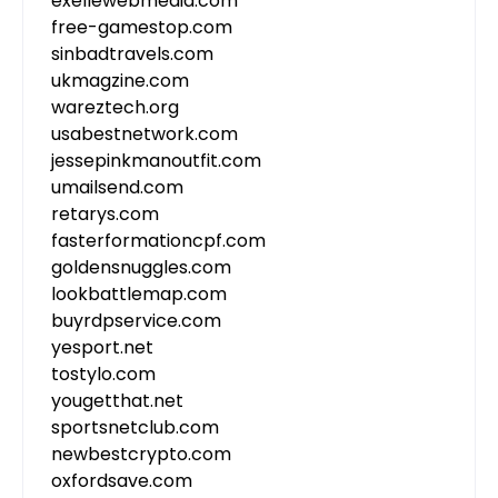
exellewebmedia.com
free-gamestop.com
sinbadtravels.com
ukmagzine.com
wareztech.org
usabestnetwork.com
jessepinkmanoutfit.com
umailsend.com
retarys.com
fasterformationcpf.com
goldensnuggles.com
lookbattlemap.com
buyrdpservice.com
yesport.net
tostylo.com
yougetthat.net
sportsnetclub.com
newbestcrypto.com
oxfordsave.com