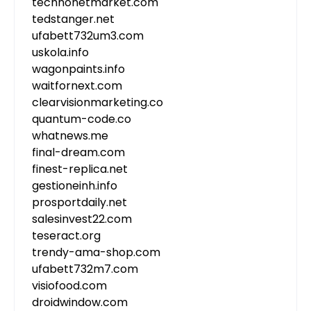
technonetmarket.com
tedstanger.net
ufabett732um3.com
uskola.info
wagonpaints.info
waitfornext.com
clearvisionmarketing.co
quantum-code.co
whatnews.me
final-dream.com
finest-replica.net
gestioneinh.info
prosportdaily.net
salesinvest22.com
teseract.org
trendy-ama-shop.com
ufabett732m7.com
visiofood.com
droidwindow.com