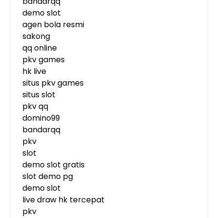
bandarqq
demo slot
agen bola resmi
sakong
qq online
pkv games
hk live
situs pkv games
situs slot
pkv qq
domino99
bandarqq
pkv
slot
demo slot gratis
slot demo pg
demo slot
live draw hk tercepat
pkv