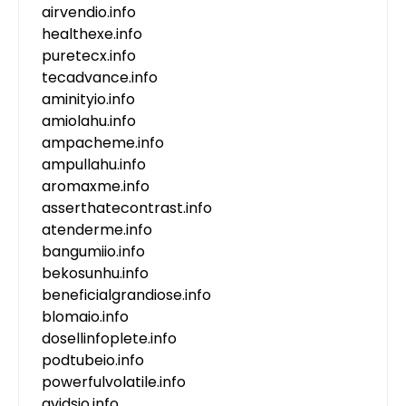
airvendio.info
healthexe.info
puretecx.info
tecadvance.info
aminityio.info
amiolahu.info
ampacheme.info
ampullahu.info
aromaxme.info
asserthatecontrast.info
atenderme.info
bangumiio.info
bekosunhu.info
beneficialgrandiose.info
blomaio.info
dosellinfoplete.info
podtubeio.info
powerfulvolatile.info
qvidsio.info