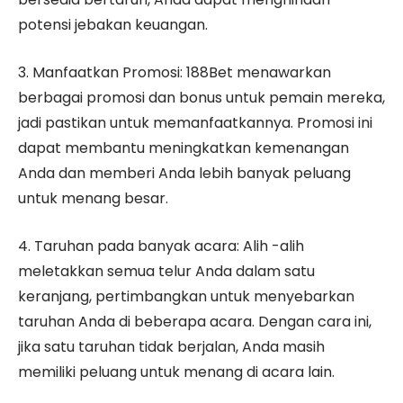
potensi jebakan keuangan.
3. Manfaatkan Promosi: 188Bet menawarkan
berbagai promosi dan bonus untuk pemain mereka,
jadi pastikan untuk memanfaatkannya. Promosi ini
dapat membantu meningkatkan kemenangan
Anda dan memberi Anda lebih banyak peluang
untuk menang besar.
4. Taruhan pada banyak acara: Alih -alih
meletakkan semua telur Anda dalam satu
keranjang, pertimbangkan untuk menyebarkan
taruhan Anda di beberapa acara. Dengan cara ini,
jika satu taruhan tidak berjalan, Anda masih
memiliki peluang untuk menang di acara lain.