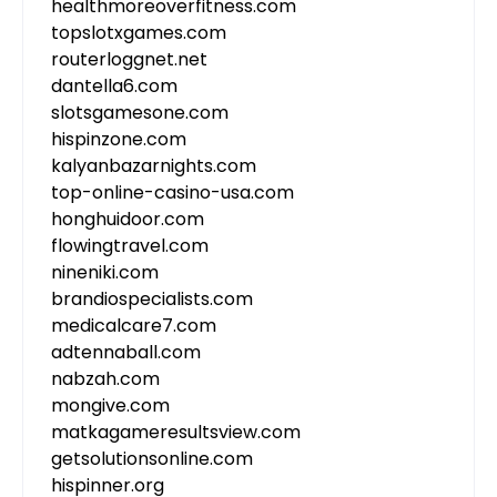
healthmoreoverfitness.com
topslotxgames.com
routerloggnet.net
dantella6.com
slotsgamesone.com
hispinzone.com
kalyanbazarnights.com
top-online-casino-usa.com
honghuidoor.com
flowingtravel.com
nineniki.com
brandiospecialists.com
medicalcare7.com
adtennaball.com
nabzah.com
mongive.com
matkagameresultsview.com
getsolutionsonline.com
hispinner.org