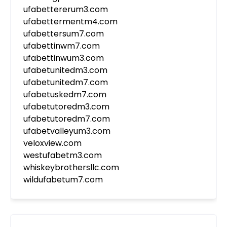
ufabettererum3.com
ufabettermentm4.com
ufabettersum7.com
ufabettinwm7.com
ufabettinwum3.com
ufabetunitedm3.com
ufabetunitedm7.com
ufabetuskedm7.com
ufabetutoredm3.com
ufabetutoredm7.com
ufabetvalleyum3.com
veloxview.com
westufabetm3.com
whiskeybrothersllc.com
wildufabetum7.com