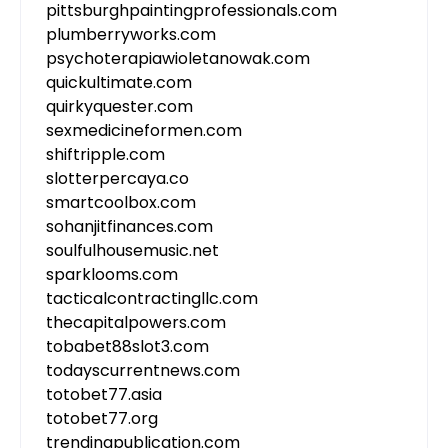
pittsburghpaintingprofessionals.com
plumberryworks.com
psychoterapiawioletanowak.com
quickultimate.com
quirkyquester.com
sexmedicineformen.com
shiftripple.com
slotterpercaya.co
smartcoolbox.com
sohanjitfinances.com
soulfulhousemusic.net
sparklooms.com
tacticalcontractingllc.com
thecapitalpowers.com
tobabet88slot3.com
todayscurrentnews.com
totobet77.asia
totobet77.org
trendingpublication.com