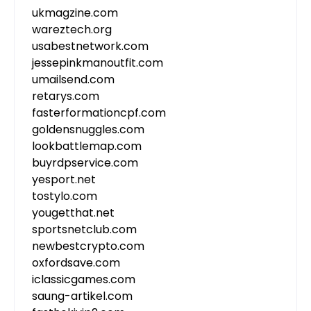
ukmagzine.com
wareztech.org
usabestnetwork.com
jessepinkmanoutfit.com
umailsend.com
retarys.com
fasterformationcpf.com
goldensnuggles.com
lookbattlemap.com
buyrdpservice.com
yesport.net
tostylo.com
yougetthat.net
sportsnetclub.com
newbestcrypto.com
oxfordsave.com
iclassicgames.com
saung-artikel.com