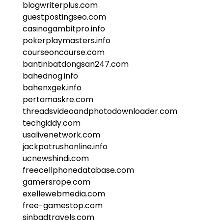
blogwriterplus.com
guestpostingseo.com
casinogambitpro.info
pokerplaymasters.info
courseoncourse.com
bantinbatdongsan247.com
bahednog.info
bahenxgek.info
pertamaskre.com
threadsvideoandphotodownloader.com
techgiddy.com
usalivenetwork.com
jackpotrushonline.info
ucnewshindi.com
freecellphonedatabase.com
gamersrope.com
exellewebmedia.com
free-gamestop.com
sinbadtravels.com