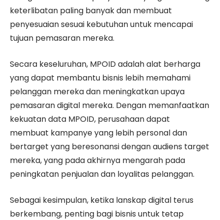
keterlibatan paling banyak dan membuat
penyesuaian sesuai kebutuhan untuk mencapai
tujuan pemasaran mereka.
Secara keseluruhan, MPOID adalah alat berharga
yang dapat membantu bisnis lebih memahami
pelanggan mereka dan meningkatkan upaya
pemasaran digital mereka. Dengan memanfaatkan
kekuatan data MPOID, perusahaan dapat
membuat kampanye yang lebih personal dan
bertarget yang beresonansi dengan audiens target
mereka, yang pada akhirnya mengarah pada
peningkatan penjualan dan loyalitas pelanggan.
Sebagai kesimpulan, ketika lanskap digital terus
berkembang, penting bagi bisnis untuk tetap