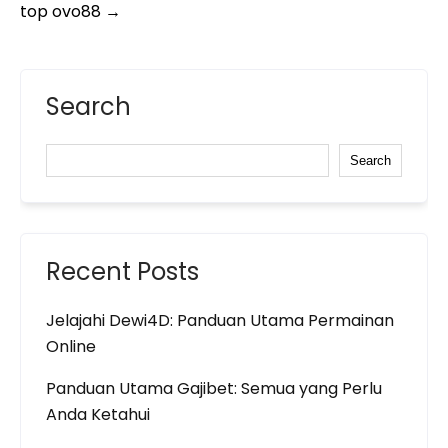
top ovo88
→
Search
Search
Recent Posts
Jelajahi Dewi4D: Panduan Utama Permainan
Online
Panduan Utama Gajibet: Semua yang Perlu
Anda Ketahui