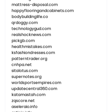
mattress-disposal.com
happyflooringandcabinets.com
bodybuildinglife.co
qrdoggy.com
technologygud.com
realshocknews.com
pickgb.com
healthmistakes.com
ksfashiondresses.com
patterntrader.org
cnhpa.net
sitalotus.com
supernotes.org
worldsportsempires.com
updatecentral360.com
katamastah.com
zqscore.net
aseleraio.info