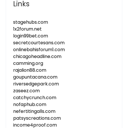
Links
stagehubs.com
1x2forum.net
login99bet.com
secretcourtesans.com
onlinebahisforum1.com
chicagoheadline.com
camming.org
rajalion88.com
goupuntacana.com
riversedgepark.com
zaseez.com
catchycrunch.com
nofaphub.com
nefertitingalls.com
patsyscreations.com
income4proof.com