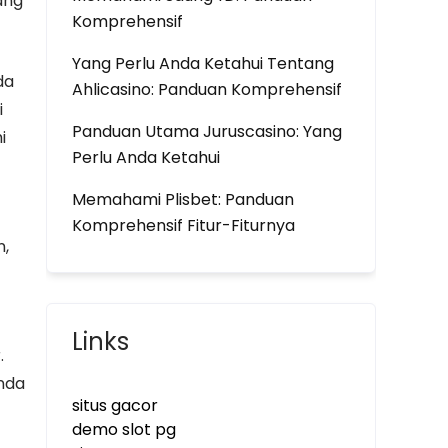
ang
Komprehensif
Yang Perlu Anda Ketahui Tentang
da
Ahlicasino: Panduan Komprehensif
i
Panduan Utama Juruscasino: Yang
i
Perlu Anda Ketahui
Memahami Plisbet: Panduan
Komprehensif Fitur-Fiturnya
n,
Links
.
nda
situs gacor
demo slot pg