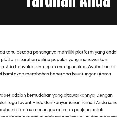
Taruhan Anda
da tahu betapa pentingnya memiliki platform yang anda
platform taruhan online populer yang menawarkan
guna. Ada banyak keuntungan menggunakan Ovabet untuk
i ini kami akan membahas beberapa keuntungan utama
vabet adalah kemudahan yang ditawarkannya. Dengan
ahraga favorit Anda dari kenyamanan rumah Anda sendi
taruhan fisik atau menunggu antrean panjang untuk