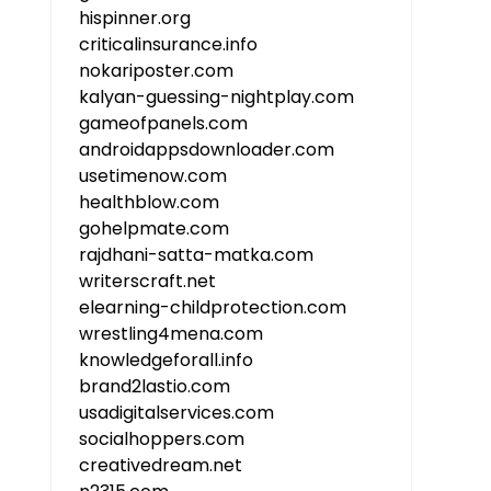
hispinner.org
criticalinsurance.info
nokariposter.com
kalyan-guessing-nightplay.com
gameofpanels.com
androidappsdownloader.com
usetimenow.com
healthblow.com
gohelpmate.com
rajdhani-satta-matka.com
writerscraft.net
elearning-childprotection.com
wrestling4mena.com
knowledgeforall.info
brand2lastio.com
usadigitalservices.com
socialhoppers.com
creativedream.net