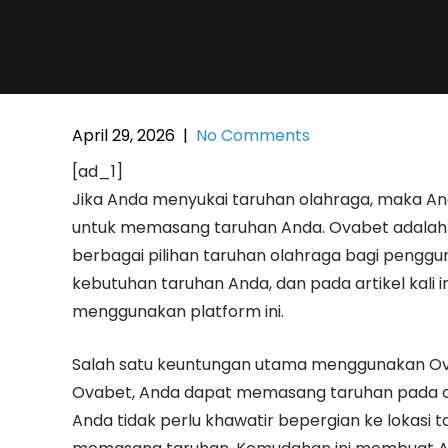
April 29, 2026
|
No Comments
[ad_1]
Jika Anda menyukai taruhan olahraga, maka An
untuk memasang taruhan Anda. Ovabet adalah 
berbagai pilihan taruhan olahraga bagi peng
kebutuhan taruhan Anda, dan pada artikel kal
menggunakan platform ini.
Salah satu keuntungan utama menggunakan O
Ovabet, Anda dapat memasang taruhan pada ol
Anda tidak perlu khawatir bepergian ke lokasi 