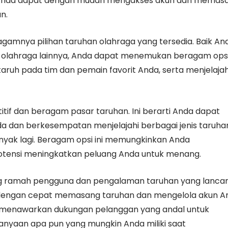
Anda dapat dengan mudah mengakses akun dan memas
n.
amnya pilihan taruhan olahraga yang tersedia. Baik An
au olahraga lainnya, Anda dapat menemukan beragam ops
aruh pada tim dan pemain favorit Anda, serta menjelajah
tif dan beragam pasar taruhan. Ini berarti Anda dapat
 dan berkesempatan menjelajahi berbagai jenis taruha
anyak lagi. Beragam opsi ini memungkinkan Anda
tensi meningkatkan peluang Anda untuk menang.
g ramah pengguna dan pengalaman taruhan yang lancar
at dengan cepat memasang taruhan dan mengelola akun A
et menawarkan dukungan pelanggan yang andal untuk
yaan apa pun yang mungkin Anda miliki saat