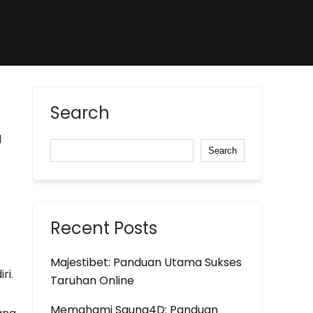
Search
l
Search
Recent Posts
Majestibet: Panduan Utama Sukses
ri.
Taruhan Online
Memahami Saung4D: Panduan