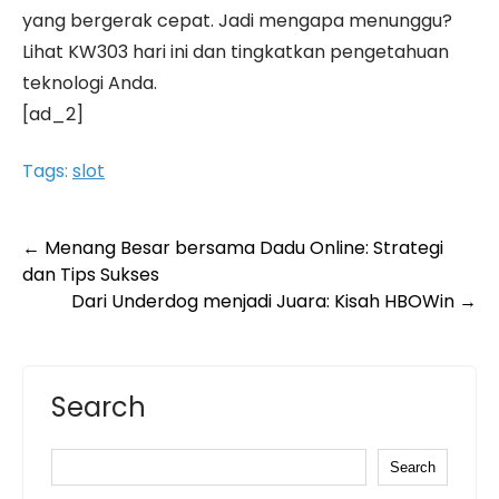
yang bergerak cepat. Jadi mengapa menunggu?
Lihat KW303 hari ini dan tingkatkan pengetahuan
teknologi Anda.
[ad_2]
Tags:
slot
Post
←
Menang Besar bersama Dadu Online: Strategi
dan Tips Sukses
navigation
Dari Underdog menjadi Juara: Kisah HBOWin
→
Search
Search