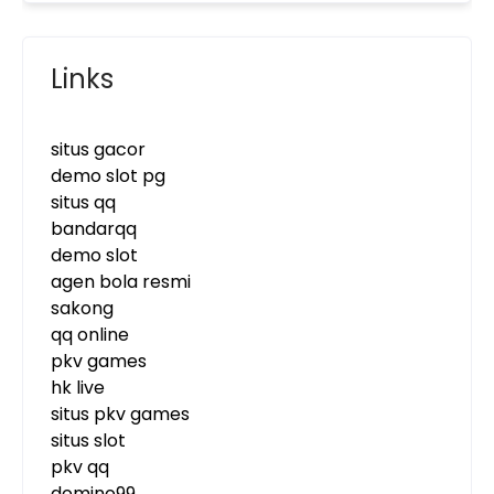
Links
situs gacor
demo slot pg
situs qq
bandarqq
demo slot
agen bola resmi
sakong
qq online
pkv games
hk live
situs pkv games
situs slot
pkv qq
domino99