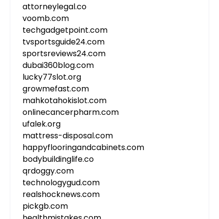
attorneylegal.co
voomb.com
techgadgetpoint.com
tvsportsguide24.com
sportsreviews24.com
dubai360blog.com
lucky77slot.org
growmefast.com
mahkotahokislot.com
onlinecancerpharm.com
ufalek.org
mattress-disposal.com
happyflooringandcabinets.com
bodybuildinglife.co
qrdoggy.com
technologygud.com
realshocknews.com
pickgb.com
healthmistakes.com