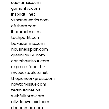
uae-times.com
gamerifys.com
inspiratif.net
vsmsnetworks.com
offthem.com
ibommatv.com
techporfit.com
bekasionline.com
nbusinessplan.com
greenlife360.com
cantshoutitout.com
expressufabet.biz
mypuertoplata.net
thepioneerxpress.com
howtofixissue.com
teamufabet.biz
webfullform.com
allviddownload.com
decorsmag.com