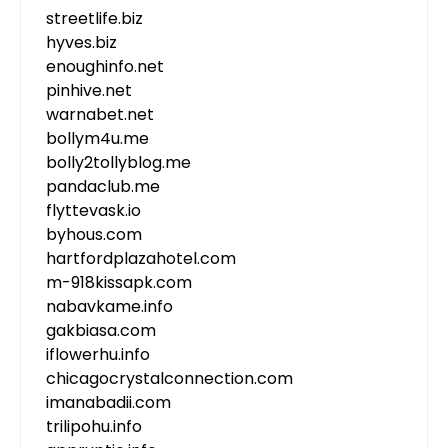
streetlife.biz
hyves.biz
enoughinfo.net
pinhive.net
warnabet.net
bollym4u.me
bolly2tollyblog.me
pandaclub.me
flyttevask.io
byhous.com
hartfordplazahotel.com
m-918kissapk.com
nabavkame.info
gakbiasa.com
iflowerhu.info
chicagocrystalconnection.com
imanabadii.com
trilipohu.info