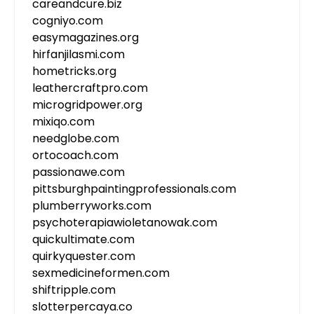
careandcure.biz
cogniyo.com
easymagazines.org
hirfanjilasmi.com
hometricks.org
leathercraftpro.com
microgridpower.org
mixiqo.com
needglobe.com
ortocoach.com
passionawe.com
pittsburghpaintingprofessionals.com
plumberryworks.com
psychoterapiawioletanowak.com
quickultimate.com
quirkyquester.com
sexmedicineformen.com
shiftripple.com
slotterpercaya.co