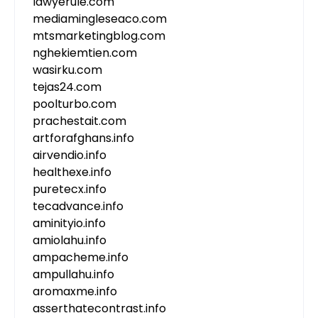
lawyerule.com
mediamingleseaco.com
mtsmarketingblog.com
nghekiemtien.com
wasirku.com
tejas24.com
poolturbo.com
prachestait.com
artforafghans.info
airvendio.info
healthexe.info
puretecx.info
tecadvance.info
aminityio.info
amiolahu.info
ampacheme.info
ampullahu.info
aromaxme.info
asserthatecontrast.info