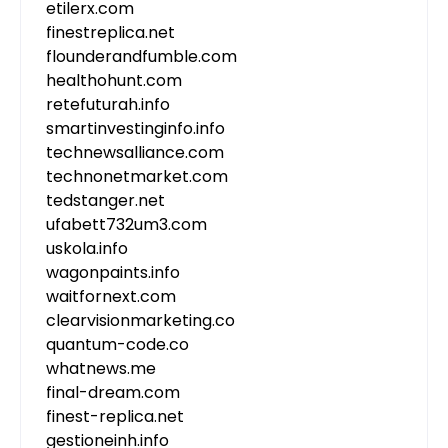
etilerx.com
finestreplica.net
flounderandfumble.com
healthohunt.com
retefuturah.info
smartinvestinginfo.info
technewsalliance.com
technonetmarket.com
tedstanger.net
ufabett732um3.com
uskola.info
wagonpaints.info
waitfornext.com
clearvisionmarketing.co
quantum-code.co
whatnews.me
final-dream.com
finest-replica.net
gestioneinh.info