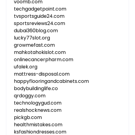
voomb.com
techgadgetpoint.com
tvsportsguide24.com
sportsreviews24.com
dubai360blog.com
lucky77slot.org
growmefast.com
mahkotahokislot.com
onlinecancerpharm.com
ufalek.org
mattress-disposal.com
happyflooringandcabinets.com
bodybuildinglife.co
qrdoggy.com
technologygud.com
realshocknews.com
pickgb.com
healthmistakes.com
ksfashiondresses.com