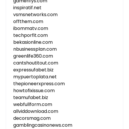
gamerifys.com
inspiratif.net
vsmsnetworks.com
offthem.com
ibommatv.com
techporfit.com
bekasionline.com
nbusinessplan.com
greenlife360.com
cantshoutitout.com
expressufabet.biz
mypuertoplata.net
thepioneerxpress.com
howtofixissue.com
teamufabet.biz
webfullform.com
allviddownload.com
decorsmag.com
gamblingcasinonews.com