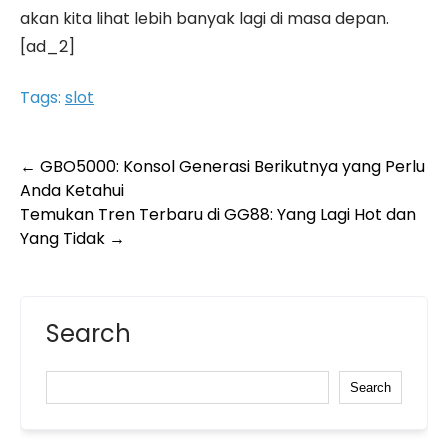
akan kita lihat lebih banyak lagi di masa depan.
[ad_2]
Tags:
slot
Post
←
GBO5000: Konsol Generasi Berikutnya yang Perlu
Anda Ketahui
navigation
Temukan Tren Terbaru di GG88: Yang Lagi Hot dan
Yang Tidak
→
Search
Search