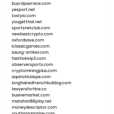
buyrdpservice.com
yesport.net
tostylo.com
yougetthat.net
sportsnetclub.com
newbestcrypto.com
oxfordsave.com
iclassicgames.com
saung-artikel.com
fasthokivip2.com
observersports.com
cryptominingplus.com
aquinoticiaspe.com
longhairedfrenchbulldog.com
lawyersforhire.co
businemarket.com
matahari88play.net
moneydescriptor.com
youthsmagazine.com