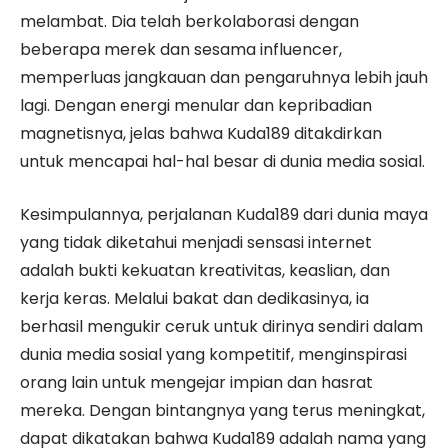
melambat. Dia telah berkolaborasi dengan
beberapa merek dan sesama influencer,
memperluas jangkauan dan pengaruhnya lebih jauh
lagi. Dengan energi menular dan kepribadian
magnetisnya, jelas bahwa Kuda189 ditakdirkan
untuk mencapai hal-hal besar di dunia media sosial.
Kesimpulannya, perjalanan Kuda189 dari dunia maya
yang tidak diketahui menjadi sensasi internet
adalah bukti kekuatan kreativitas, keaslian, dan
kerja keras. Melalui bakat dan dedikasinya, ia
berhasil mengukir ceruk untuk dirinya sendiri dalam
dunia media sosial yang kompetitif, menginspirasi
orang lain untuk mengejar impian dan hasrat
mereka. Dengan bintangnya yang terus meningkat,
dapat dikatakan bahwa Kuda189 adalah nama yang