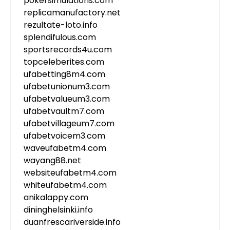
pokersimulations.com
replicamanufactory.net
rezultate-loto.info
splendifulous.com
sportsrecords4u.com
topceleberites.com
ufabetting8m4.com
ufabetunionum3.com
ufabetvalueum3.com
ufabetvaultm7.com
ufabetvillageum7.com
ufabetvoicem3.com
waveufabetm4.com
wayang88.net
websiteufabetm4.com
whiteufabetm4.com
anikalappy.com
dininghelsinki.info
duanfrescariverside.info