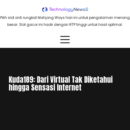
Skip
to
content
Pilih slot anti rungkat Mahjong Ways hari ini untuk pengalaman menang
besar. Slot gacor ini hadir dengan RTP tinggi untuk hasil optimal.
Kuda189: Dari Virtual Tak Diketahui
hingga Sensasi Internet