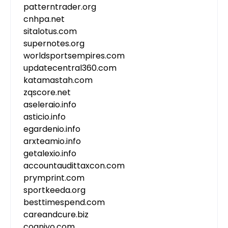
patterntrader.org
cnhpa.net
sitalotus.com
supernotes.org
worldsportsempires.com
updatecentral360.com
katamastah.com
zqscore.net
aseleraio.info
asticio.info
egardenio.info
arxteamio.info
getalexio.info
accountaudittaxcon.com
prymprint.com
sportkeeda.org
besttimespend.com
careandcure.biz
cogniyo.com