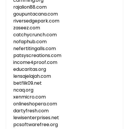
camming.org
rajalion88.com
goupuntacana.com
riversedgepark.com
zaseez.com
catchycrunch.com
nofaphub.com
nefertitingalls.com
patsyscreations.com
income4proof.com
educaritas.org
lensajelajah.com
betflik09.net
ncaq.org
xenmicro.com
onlineshopera.com
dartyfresh.com
lewisenterprises.net
pcsoftwarefree.org