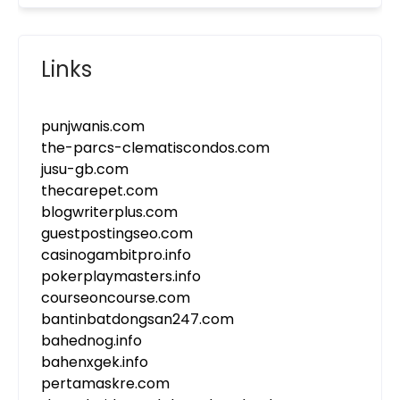
Links
punjwanis.com
the-parcs-clematiscondos.com
jusu-gb.com
thecarepet.com
blogwriterplus.com
guestpostingseo.com
casinogambitpro.info
pokerplaymasters.info
courseoncourse.com
bantinbatdongsan247.com
bahednog.info
bahenxgek.info
pertamaskre.com