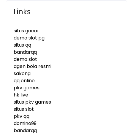
Links
situs gacor
demo slot pg
situs qq
bandarqq
demo slot
agen bola resmi
sakong
qq online
pkv games
hk live
situs pkv games
situs slot
pkv qq
domino99
bandarqq