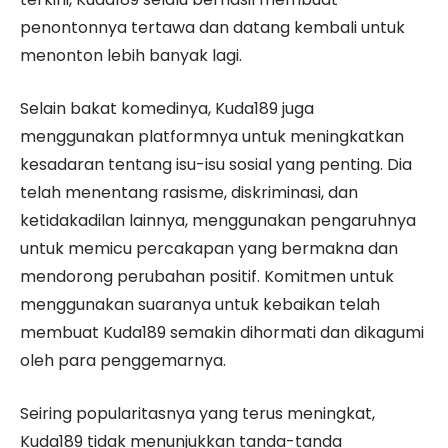
penontonnya tertawa dan datang kembali untuk
menonton lebih banyak lagi.
Selain bakat komedinya, Kuda189 juga
menggunakan platformnya untuk meningkatkan
kesadaran tentang isu-isu sosial yang penting. Dia
telah menentang rasisme, diskriminasi, dan
ketidakadilan lainnya, menggunakan pengaruhnya
untuk memicu percakapan yang bermakna dan
mendorong perubahan positif. Komitmen untuk
menggunakan suaranya untuk kebaikan telah
membuat Kuda189 semakin dihormati dan dikagumi
oleh para penggemarnya.
Seiring popularitasnya yang terus meningkat,
Kuda189 tidak menunjukkan tanda-tanda