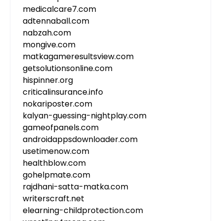
medicalcare7.com
adtennaball.com
nabzah.com
mongive.com
matkagameresultsview.com
getsolutionsonline.com
hispinner.org
criticalinsurance.info
nokariposter.com
kalyan-guessing-nightplay.com
gameofpanels.com
androidappsdownloader.com
usetimenow.com
healthblow.com
gohelpmate.com
rajdhani-satta-matka.com
writerscraft.net
elearning-childprotection.com