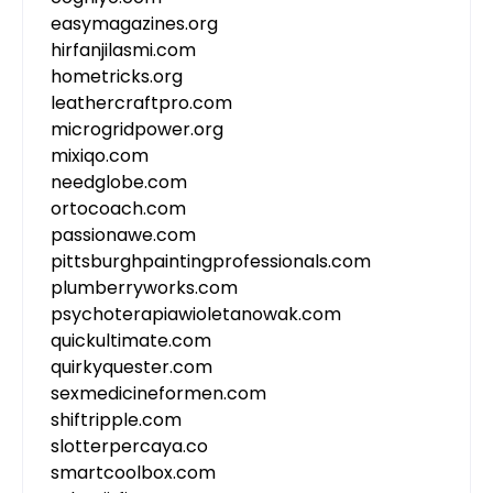
easymagazines.org
hirfanjilasmi.com
hometricks.org
leathercraftpro.com
microgridpower.org
mixiqo.com
needglobe.com
ortocoach.com
passionawe.com
pittsburghpaintingprofessionals.com
plumberryworks.com
psychoterapiawioletanowak.com
quickultimate.com
quirkyquester.com
sexmedicineformen.com
shiftripple.com
slotterpercaya.co
smartcoolbox.com