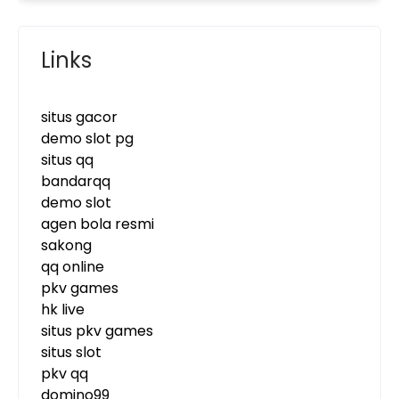
Links
situs gacor
demo slot pg
situs qq
bandarqq
demo slot
agen bola resmi
sakong
qq online
pkv games
hk live
situs pkv games
situs slot
pkv qq
domino99