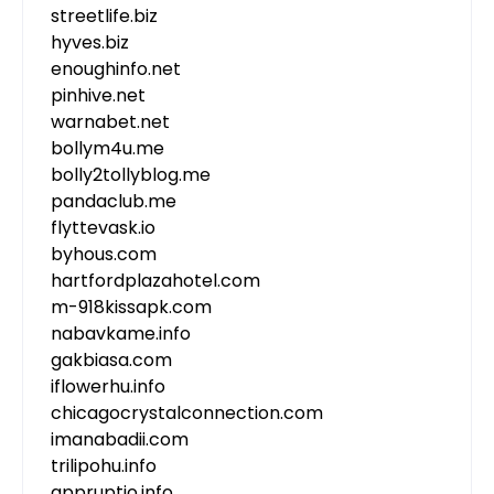
streetlife.biz
hyves.biz
enoughinfo.net
pinhive.net
warnabet.net
bollym4u.me
bolly2tollyblog.me
pandaclub.me
flyttevask.io
byhous.com
hartfordplazahotel.com
m-918kissapk.com
nabavkame.info
gakbiasa.com
iflowerhu.info
chicagocrystalconnection.com
imanabadii.com
trilipohu.info
appruptio.info