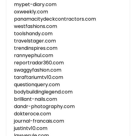
mypet-diary.com
oxweekly.com
panamacitydeckcontractors.com
westfashions.com
toolshandy.com
travelstager.com
trendinspires.com
rannyephul.com
reportradar360.com
swaggyfashion.com
taraftariumtv10.com
questionquery.com
bodybuildinglegend.com
brilliant-nails.com
dandr-photography.com
dokteroce.com
journal-francais.com
justintv10.com
lawyerule.com