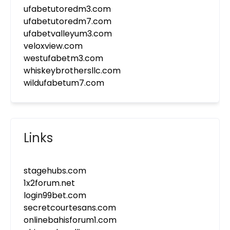
ufabetutoredm3.com
ufabetutoredm7.com
ufabetvalleyum3.com
veloxview.com
westufabetm3.com
whiskeybrothersllc.com
wildufabetum7.com
Links
stagehubs.com
1x2forum.net
login99bet.com
secretcourtesans.com
onlinebahisforum1.com