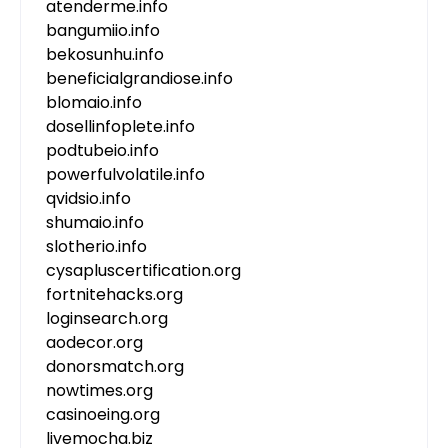
atenderme.info
bangumiio.info
bekosunhu.info
beneficialgrandiose.info
blomaio.info
dosellinfoplete.info
podtubeio.info
powerfulvolatile.info
qvidsio.info
shumaio.info
slotherio.info
cysapluscertification.org
fortnitehacks.org
loginsearch.org
aodecor.org
donorsmatch.org
nowtimes.org
casinoeing.org
livemocha.biz