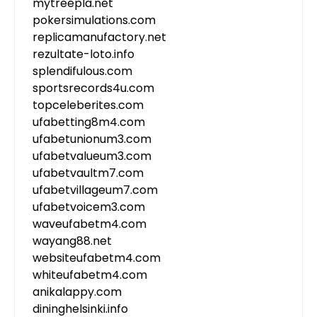
mytreepla.net
pokersimulations.com
replicamanufactory.net
rezultate-loto.info
splendifulous.com
sportsrecords4u.com
topceleberites.com
ufabetting8m4.com
ufabetunionum3.com
ufabetvalueum3.com
ufabetvaultm7.com
ufabetvillageum7.com
ufabetvoicem3.com
waveufabetm4.com
wayang88.net
websiteufabetm4.com
whiteufabetm4.com
anikalappy.com
dininghelsinki.info