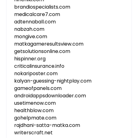
brandiospecialists.com
medicalcare7.com
adtennaball.com
nabzah.com
mongive.com
matkagameresultsview.com
getsolutionsonline.com
hispinner.org
criticalinsurance.info
nokariposter.com
kalyan-guessing-nightplay.com
gameofpanels.com
androidappsdownloader.com
usetimenow.com
healthblow.com
gohelpmate.com
rajdhani-satta-matka.com
writerscraft.net