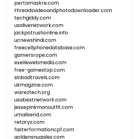
pertamaskre.com
threadsvideoandphotodownloader.com
techgiddy.com
usalivenetwork.com
jackpotrushonline.info
ucnewshindi.com
freecellphonedatabase.com
gamersrope.com
exellewebmedia.com
free-gamestop.com
sinbadtravels.com
ukmagzine.com
wareztech.org
usabestnetwork.com
jessepinkmanoutfit.com
umailsend.com
retarys.com
fasterformationcpf.com
goldensnuggles.com