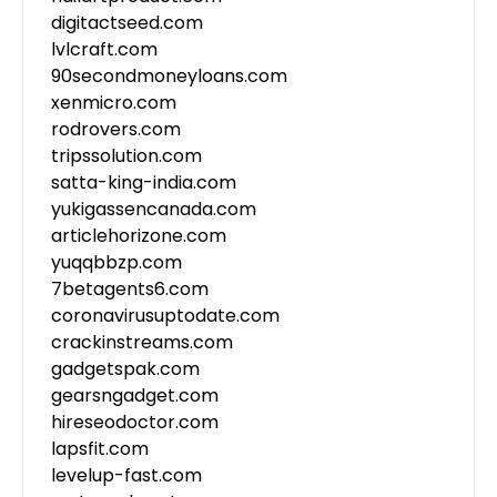
digitactseed.com
lvlcraft.com
90secondmoneyloans.com
xenmicro.com
rodrovers.com
tripssolution.com
satta-king-india.com
yukigassencanada.com
articlehorizone.com
yuqqbbzp.com
7betagents6.com
coronavirusuptodate.com
crackinstreams.com
gadgetspak.com
gearsngadget.com
hireseodoctor.com
lapsfit.com
levelup-fast.com