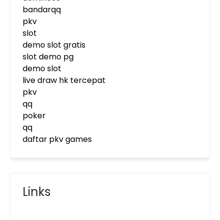
bandarqq
pkv
slot
demo slot gratis
slot demo pg
demo slot
live draw hk tercepat
pkv
qq
poker
qq
daftar pkv games
Links