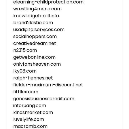
elearning-childprotection.com
wrestling4mena.com
knowledgeforall.info
brand2lastio.com
usadigitalservices.com
socialhoppers.com
creativedream.net
n2315.com
getwebonline.com
onlyfansheaven.com
lky08.com
ralph-fiennes.net
fielder-maximum-discount.net
fitfllex.com
genesisbusinesscredit.com
inforuang.com
kindsmarket.com
luvelylife.com
macramb.com