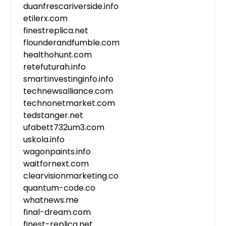
duanfrescariverside.info
etilerx.com
finestreplica.net
flounderandfumble.com
healthohunt.com
retefuturah.info
smartinvestinginfo.info
technewsalliance.com
technonetmarket.com
tedstanger.net
ufabett732um3.com
uskola.info
wagonpaints.info
waitfornext.com
clearvisionmarketing.co
quantum-code.co
whatnews.me
final-dream.com
finest-replica.net