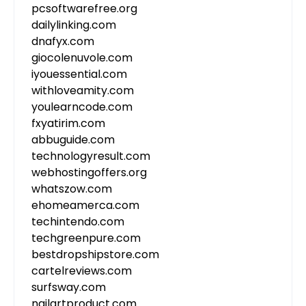
pcsoftwarefree.org
dailylinking.com
dnafyx.com
giocolenuvole.com
iyouessential.com
withloveamity.com
youlearncode.com
fxyatirim.com
abbuguide.com
technologyresult.com
webhostingoffers.org
whatszow.com
ehomeamerca.com
techintendo.com
techgreenpure.com
bestdropshipstore.com
cartelreviews.com
surfsway.com
nailartproduct.com