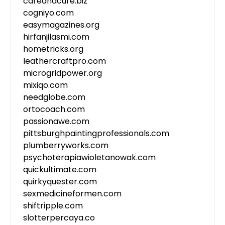
careandcure.biz
cogniyo.com
easymagazines.org
hirfanjilasmi.com
hometricks.org
leathercraftpro.com
microgridpower.org
mixiqo.com
needglobe.com
ortocoach.com
passionawe.com
pittsburghpaintingprofessionals.com
plumberryworks.com
psychoterapiawioletanowak.com
quickultimate.com
quirkyquester.com
sexmedicineformen.com
shiftripple.com
slotterpercaya.co