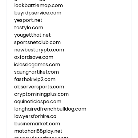
lookbattlemap.com
buyrdpservice.com
yesport.net
tostylo.com
yougetthat.net
sportsnetclub.com
newbestcrypto.com
oxfordsave.com
iclassicgames.com
saung-artikel.com
fasthokivip2.com
observersports.com
cryptominingplus.com
aquinoticiaspe.com
longhairedfrenchbulldog.com
lawyersforhire.co
businemarket.com
matahari88play.net