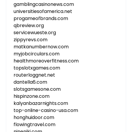
gamblingcasinonews.com
universitiesofamerica.net
progameofbrands.com
qbreview.org
servicewueste.org
zippyrevs.com
matkanumbernow.com
myjobcirculars.com
healthmoreoverfitness.com
topslotxgames.com
routerloggnet.net
dantella6.com
slotsgamesone.com
hispinzone.com
kalyanbazarnights.com
top-online-casino-usa.com
honghuidoor.com
flowingtravel.com
nineniki.com