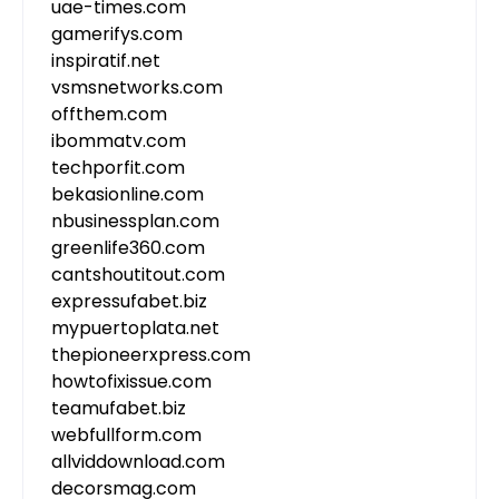
uae-times.com
gamerifys.com
inspiratif.net
vsmsnetworks.com
offthem.com
ibommatv.com
techporfit.com
bekasionline.com
nbusinessplan.com
greenlife360.com
cantshoutitout.com
expressufabet.biz
mypuertoplata.net
thepioneerxpress.com
howtofixissue.com
teamufabet.biz
webfullform.com
allviddownload.com
decorsmag.com