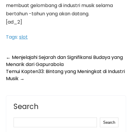
membuat gelombang di industri musik selama
bertahun -tahun yang akan datang.
[ad_2]
Tags:
slot
Post
←
Menjelajahi Sejarah dan Signifikansi Budaya yang
Menarik dari Gapurabola
navigation
Temui Kapten33: Bintang yang Meningkat di Industri
Musik
→
Search
Search