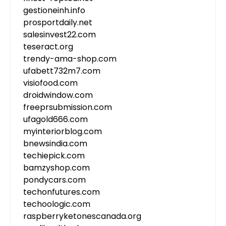
gestioneinh.info
prosportdaily.net
salesinvest22.com
teseract.org
trendy-ama-shop.com
ufabett732m7.com
visiofood.com
droidwindow.com
freeprsubmission.com
ufagold666.com
myinteriorblog.com
bnewsindia.com
techiepick.com
bamzyshop.com
pondycars.com
techonfutures.com
techoologic.com
raspberryketonescanada.org