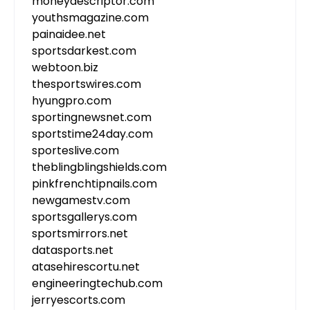
moneydescriptor.com
youthsmagazine.com
painaidee.net
sportsdarkest.com
webtoon.biz
thesportswires.com
hyungpro.com
sportingnewsnet.com
sportstime24day.com
sporteslive.com
theblingblingshields.com
pinkfrenchtipnails.com
newgamestv.com
sportsgallerys.com
sportsmirrors.net
datasports.net
atasehirescortu.net
engineeringtechub.com
jerryescorts.com