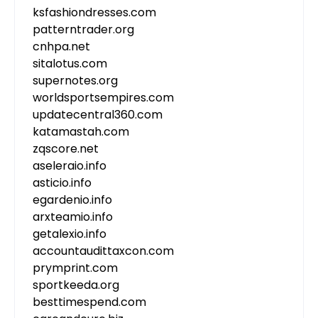
ksfashiondresses.com
patterntrader.org
cnhpa.net
sitalotus.com
supernotes.org
worldsportsempires.com
updatecentral360.com
katamastah.com
zqscore.net
aseleraio.info
asticio.info
egardenio.info
arxteamio.info
getalexio.info
accountaudittaxcon.com
prymprint.com
sportkeeda.org
besttimespend.com