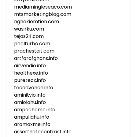
mediamingleseaco.com
mtsmarketingblog.com
nghekiemtien.com
wasirku.com
tejas24.com
poolturbo.com
prachestait.com
artforafghans.info
airvendio.info
healthexe.info
puretecx.info
tecadvance.info
aminityio.info
amiolahu.info
ampacheme.info
ampullahu.info
aromaxme.info
asserthatecontrast.info