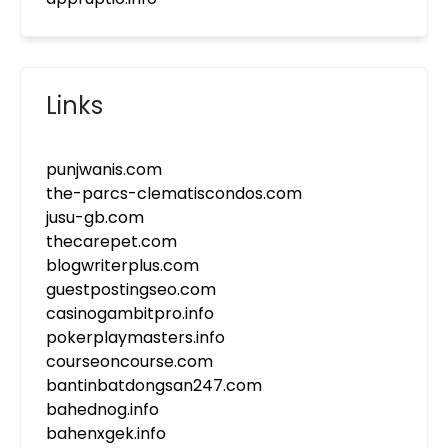
Links
punjwanis.com
the-parcs-clematiscondos.com
jusu-gb.com
thecarepet.com
blogwriterplus.com
guestpostingseo.com
casinogambitpro.info
pokerplaymasters.info
courseoncourse.com
bantinbatdongsan247.com
bahednog.info
bahenxgek.info