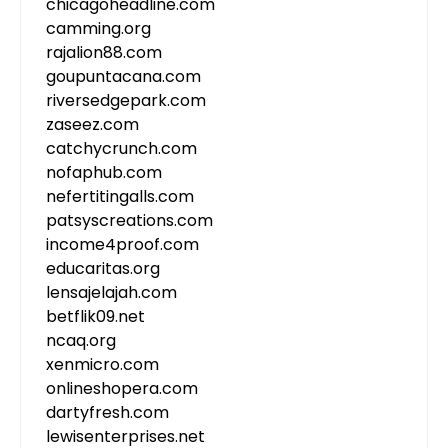
chicagoheadline.com
camming.org
rajalion88.com
goupuntacana.com
riversedgepark.com
zaseez.com
catchycrunch.com
nofaphub.com
nefertitingalls.com
patsyscreations.com
income4proof.com
educaritas.org
lensajelajah.com
betflik09.net
ncaq.org
xenmicro.com
onlineshopera.com
dartyfresh.com
lewisenterprises.net