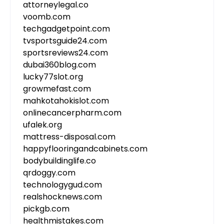
attorneylegal.co
voomb.com
techgadgetpoint.com
tvsportsguide24.com
sportsreviews24.com
dubai360blog.com
lucky77slot.org
growmefast.com
mahkotahokislot.com
onlinecancerpharm.com
ufalek.org
mattress-disposal.com
happyflooringandcabinets.com
bodybuildinglife.co
qrdoggy.com
technologygud.com
realshocknews.com
pickgb.com
healthmistakes.com