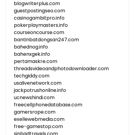
blogwriterplus.com
guestpostingseo.com
casinogambitpro.info
pokerplaymasters.info
courseoncourse.com
bantinbatdongsan247.com
bahednog.info
bahenxgek.info
pertamaskre.com
threadsvideoandphotodownloader.com
techgiddy.com
usalivenetwork.com
jackpotrushonline.info
ucnewshindi.com
freecellphonedatabase.com
gamersrope.com
exellewebmedia.com
free-gamestop.com
sinbadtravels.com