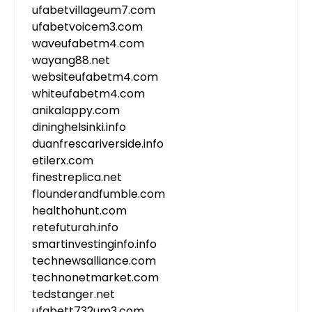
ufabetvillageum7.com
ufabetvoicem3.com
waveufabetm4.com
wayang88.net
websiteufabetm4.com
whiteufabetm4.com
anikalappy.com
dininghelsinki.info
duanfrescariverside.info
etilerx.com
finestreplica.net
flounderandfumble.com
healthohunt.com
retefuturah.info
smartinvestinginfo.info
technewsalliance.com
technonetmarket.com
tedstanger.net
ufabett732um3.com