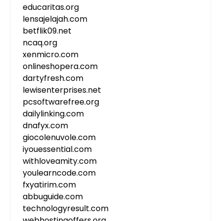
educaritas.org
lensajelajah.com
betflik09.net
ncaq.org
xenmicro.com
onlineshopera.com
dartyfresh.com
lewisenterprises.net
pcsoftwarefree.org
dailylinking.com
dnafyx.com
giocolenuvole.com
iyouessential.com
withloveamity.com
youlearncode.com
fxyatirim.com
abbuguide.com
technologyresult.com
webhostingoffers.org