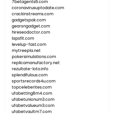
7betagents6.com
coronavirusuptodate.com
crackinstreams.com
gadgetspak.com
gearsngadget.com
hireseodoctor.com
lapsfit.com
levelup-fast.com
mytreepla.net
pokersimulations.com
replicamanufactory.net
rezultate-loto.info
splendifulous.com
sportsrecords4u.com
topceleberites.com
ufabetting8m4.com
ufabetunionum3.com
ufabetvalueum3.com
ufabetvaultm7.com