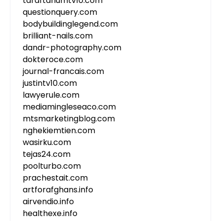
taraftariumtv10.com
questionquery.com
bodybuildinglegend.com
brilliant-nails.com
dandr-photography.com
dokteroce.com
journal-francais.com
justintv10.com
lawyerule.com
mediamingleseaco.com
mtsmarketingblog.com
nghekiemtien.com
wasirku.com
tejas24.com
poolturbo.com
prachestait.com
artforafghans.info
airvendio.info
healthexe.info