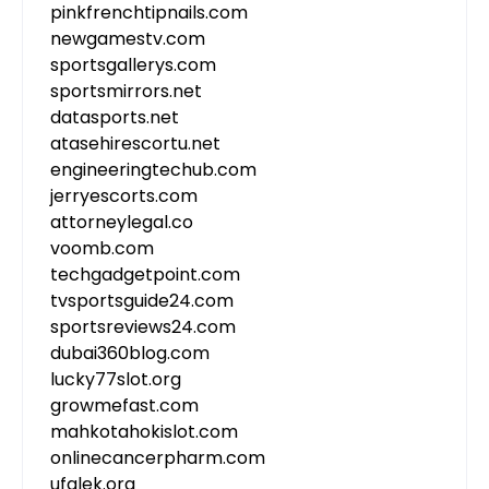
pinkfrenchtipnails.com
newgamestv.com
sportsgallerys.com
sportsmirrors.net
datasports.net
atasehirescortu.net
engineeringtechub.com
jerryescorts.com
attorneylegal.co
voomb.com
techgadgetpoint.com
tvsportsguide24.com
sportsreviews24.com
dubai360blog.com
lucky77slot.org
growmefast.com
mahkotahokislot.com
onlinecancerpharm.com
ufalek.org