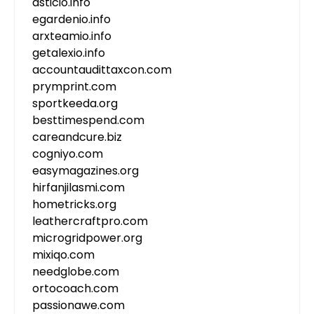
asticio.info
egardenio.info
arxteamio.info
getalexio.info
accountaudittaxcon.com
prymprint.com
sportkeeda.org
besttimespend.com
careandcure.biz
cogniyo.com
easymagazines.org
hirfanjilasmi.com
hometricks.org
leathercraftpro.com
microgridpower.org
mixiqo.com
needglobe.com
ortocoach.com
passionawe.com