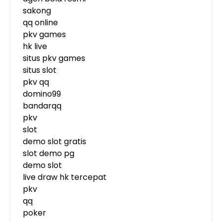
sakong
qq online
pkv games
hk live
situs pkv games
situs slot
pkv qq
domino99
bandarqq
pkv
slot
demo slot gratis
slot demo pg
demo slot
live draw hk tercepat
pkv
qq
poker