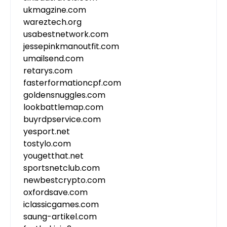
ukmagzine.com
wareztech.org
usabestnetwork.com
jessepinkmanoutfit.com
umailsend.com
retarys.com
fasterformationcpf.com
goldensnuggles.com
lookbattlemap.com
buyrdpservice.com
yesport.net
tostylo.com
yougetthat.net
sportsnetclub.com
newbestcrypto.com
oxfordsave.com
iclassicgames.com
saung-artikel.com