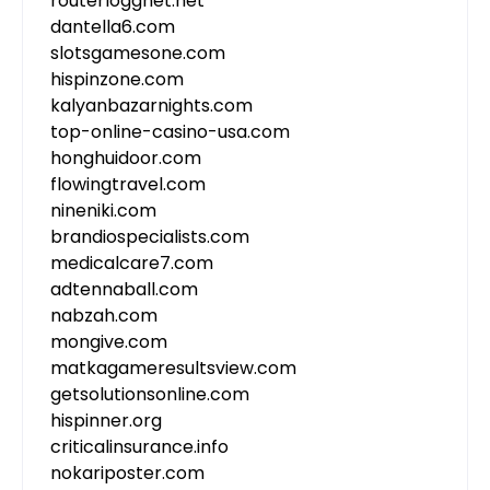
routerloggnet.net
dantella6.com
slotsgamesone.com
hispinzone.com
kalyanbazarnights.com
top-online-casino-usa.com
honghuidoor.com
flowingtravel.com
nineniki.com
brandiospecialists.com
medicalcare7.com
adtennaball.com
nabzah.com
mongive.com
matkagameresultsview.com
getsolutionsonline.com
hispinner.org
criticalinsurance.info
nokariposter.com