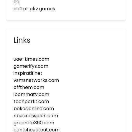
qq
daftar pkv games
Links
uae-times.com
gamerifys.com
inspiratif.net
vsmsnetworks.com
offthem.com
ibommatv.com
techporfit.com
bekasionline.com
nbusinessplan.com
greenlife360.com
cantshoutitout.com