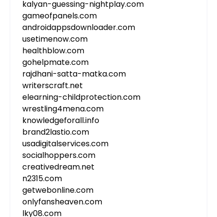
kalyan-guessing-nightplay.com
gameofpanels.com
androidappsdownloader.com
usetimenow.com
healthblow.com
gohelpmate.com
rajdhani-satta-matka.com
writerscraft.net
elearning-childprotection.com
wrestling4mena.com
knowledgeforall.info
brand2lastio.com
usadigitalservices.com
socialhoppers.com
creativedream.net
n2315.com
getwebonline.com
onlyfansheaven.com
lky08.com