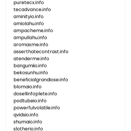
puretecx.info
tecadvance.info
aminityio.info
amiolahu.info
ampacheme.info
ampullahu.info
aromaxme.info
asserthatecontrast.info
atenderme.info
bangumiio.info
bekosunhu.info
beneficialgrandiose.info
blomaio.info
dosellinfoplete.info
podtubeio.info
powerfulvolatile.info
qvidsio.info
shumaio.info
slotherio.info