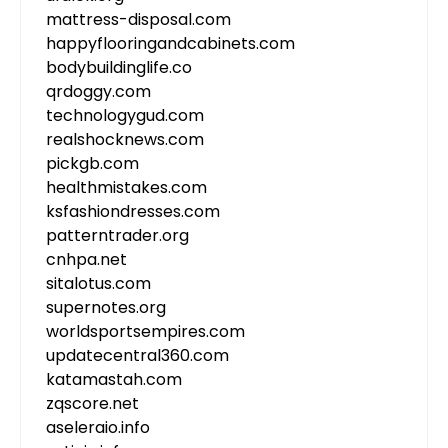
mattress-disposal.com
happyflooringandcabinets.com
bodybuildinglife.co
qrdoggy.com
technologygud.com
realshocknews.com
pickgb.com
healthmistakes.com
ksfashiondresses.com
patterntrader.org
cnhpa.net
sitalotus.com
supernotes.org
worldsportsempires.com
updatecentral360.com
katamastah.com
zqscore.net
aseleraio.info