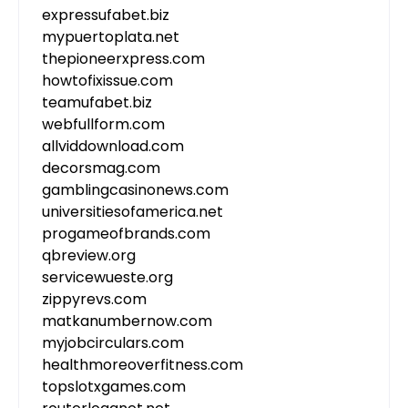
expressufabet.biz
mypuertoplata.net
thepioneerxpress.com
howtofixissue.com
teamufabet.biz
webfullform.com
allviddownload.com
decorsmag.com
gamblingcasinonews.com
universitiesofamerica.net
progameofbrands.com
qbreview.org
servicewueste.org
zippyrevs.com
matkanumbernow.com
myjobcirculars.com
healthmoreoverfitness.com
topslotxgames.com