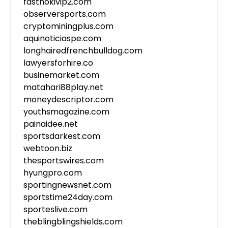
fasthokivip2.com
observersports.com
cryptominingplus.com
aquinoticiaspe.com
longhairedfrenchbulldog.com
lawyersforhire.co
businemarket.com
matahari88play.net
moneydescriptor.com
youthsmagazine.com
painaidee.net
sportsdarkest.com
webtoon.biz
thesportswires.com
hyungpro.com
sportingnewsnet.com
sportstime24day.com
sporteslive.com
theblingblingshields.com