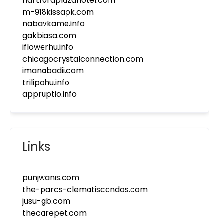
hartfordplazahotel.com
m-918kissapk.com
nabavkame.info
gakbiasa.com
iflowerhu.info
chicagocrystalconnection.com
imanabadii.com
trilipohu.info
appruptio.info
Links
punjwanis.com
the-parcs-clematiscondos.com
jusu-gb.com
thecarepet.com