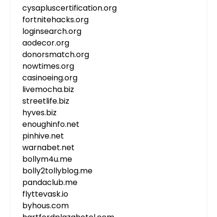
cysapluscertification.org
fortnitehacks.org
loginsearch.org
aodecor.org
donorsmatch.org
nowtimes.org
casinoeing.org
livemocha.biz
streetlife.biz
hyves.biz
enoughinfo.net
pinhive.net
warnabet.net
bollym4u.me
bolly2tollyblog.me
pandaclub.me
flyttevask.io
byhous.com