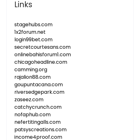
Links
stagehubs.com
1x2forum.net
login99bet.com
secretcourtesans.com
onlinebahisforum1.com
chicagoheadline.com
camming.org
rajalion88.com
goupuntacana.com
riversedgepark.com
zaseez.com
catchycrunch.com
nofaphub.com
nefertitingalls.com
patsyscreations.com
income4proof.com