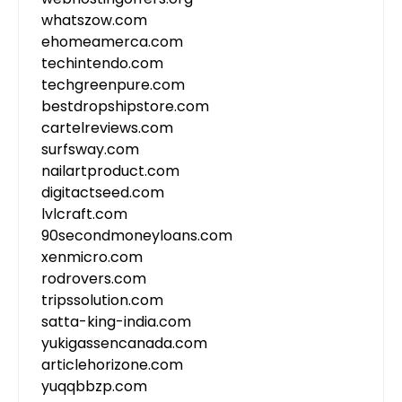
whatszow.com
ehomeamerca.com
techintendo.com
techgreenpure.com
bestdropshipstore.com
cartelreviews.com
surfsway.com
nailartproduct.com
digitactseed.com
lvlcraft.com
90secondmoneyloans.com
xenmicro.com
rodrovers.com
tripssolution.com
satta-king-india.com
yukigassencanada.com
articlehorizone.com
yuqqbbzp.com