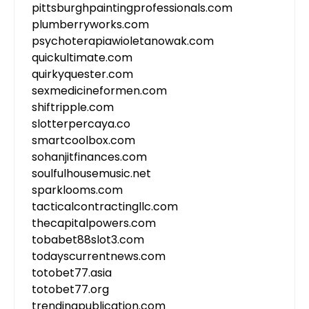
pittsburghpaintingprofessionals.com
plumberryworks.com
psychoterapiawioletanowak.com
quickultimate.com
quirkyquester.com
sexmedicineformen.com
shiftripple.com
slotterpercaya.co
smartcoolbox.com
sohanjitfinances.com
soulfulhousemusic.net
sparklooms.com
tacticalcontractingllc.com
thecapitalpowers.com
tobabet88slot3.com
todayscurrentnews.com
totobet77.asia
totobet77.org
trendingpublication.com