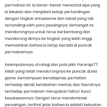
permainan ini. Ia benar-benar mencintai apa yang
ia lakukan dan menjalani setiap pertandingan
dengan tingkat antusiasme dan tekad yang tak
tertandingi oleh para pesaingnya. Semangat ini
mendorongnya untuk terus berkembang dan
mendorong dirinya ke tingkat yang lebih tinggi,
memastikan bahwa ia tetap berada di puncak
permainannya.
Kesimpulannya, strategi dan pola pikir Pararaja77
inilah yang telah mendorongnya ke puncak dunia
game. Kemampuan beradaptasi, perhatian
terhadap detail, ketabahan mental, dan hasratnya
terhadap permainan merupakan faktor kunci
kesuksesannya. Dengan terus mendominasi
persaingan, terlihat jelas bahwa ia adalah kekuatan