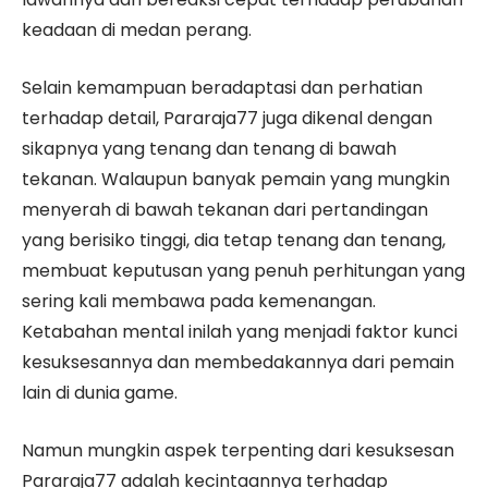
keadaan di medan perang.
Selain kemampuan beradaptasi dan perhatian
terhadap detail, Pararaja77 juga dikenal dengan
sikapnya yang tenang dan tenang di bawah
tekanan. Walaupun banyak pemain yang mungkin
menyerah di bawah tekanan dari pertandingan
yang berisiko tinggi, dia tetap tenang dan tenang,
membuat keputusan yang penuh perhitungan yang
sering kali membawa pada kemenangan.
Ketabahan mental inilah yang menjadi faktor kunci
kesuksesannya dan membedakannya dari pemain
lain di dunia game.
Namun mungkin aspek terpenting dari kesuksesan
Pararaja77 adalah kecintaannya terhadap