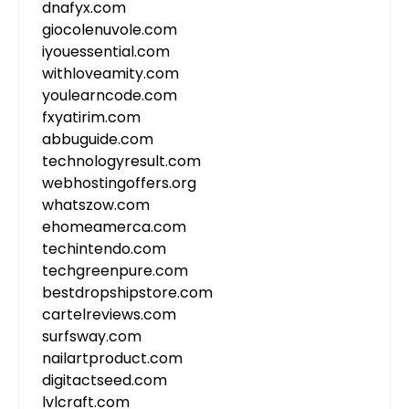
dnafyx.com
giocolenuvole.com
iyouessential.com
withloveamity.com
youlearncode.com
fxyatirim.com
abbuguide.com
technologyresult.com
webhostingoffers.org
whatszow.com
ehomeamerca.com
techintendo.com
techgreenpure.com
bestdropshipstore.com
cartelreviews.com
surfsway.com
nailartproduct.com
digitactseed.com
lvlcraft.com