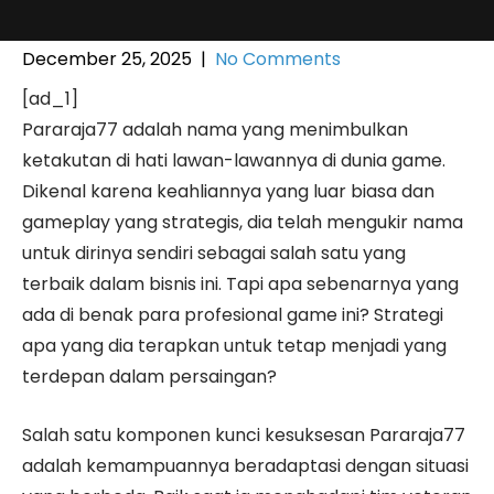
December 25, 2025
|
No Comments
[ad_1]
Pararaja77 adalah nama yang menimbulkan
ketakutan di hati lawan-lawannya di dunia game.
Dikenal karena keahliannya yang luar biasa dan
gameplay yang strategis, dia telah mengukir nama
untuk dirinya sendiri sebagai salah satu yang
terbaik dalam bisnis ini. Tapi apa sebenarnya yang
ada di benak para profesional game ini? Strategi
apa yang dia terapkan untuk tetap menjadi yang
terdepan dalam persaingan?
Salah satu komponen kunci kesuksesan Pararaja77
adalah kemampuannya beradaptasi dengan situasi