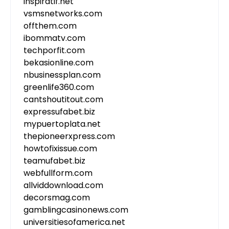
inspiratif.net
vsmsnetworks.com
offthem.com
ibommatv.com
techporfit.com
bekasionline.com
nbusinessplan.com
greenlife360.com
cantshoutitout.com
expressufabet.biz
mypuertoplata.net
thepioneerxpress.com
howtofixissue.com
teamufabet.biz
webfullform.com
allviddownload.com
decorsmag.com
gamblingcasinonews.com
universitiesofamerica.net