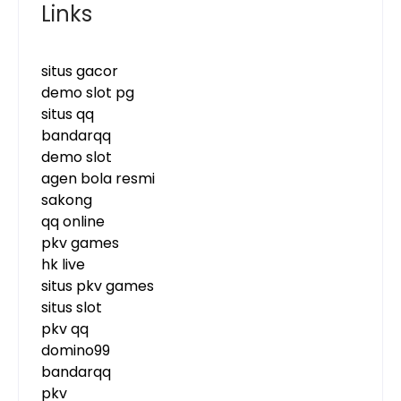
Links
situs gacor
demo slot pg
situs qq
bandarqq
demo slot
agen bola resmi
sakong
qq online
pkv games
hk live
situs pkv games
situs slot
pkv qq
domino99
bandarqq
pkv