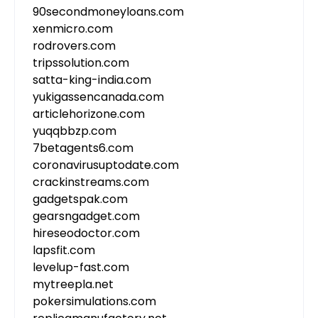
90secondmoneyloans.com
xenmicro.com
rodrovers.com
tripssolution.com
satta-king-india.com
yukigassencanada.com
articlehorizone.com
yuqqbbzp.com
7betagents6.com
coronavirusuptodate.com
crackinstreams.com
gadgetspak.com
gearsngadget.com
hireseodoctor.com
lapsfit.com
levelup-fast.com
mytreepla.net
pokersimulations.com