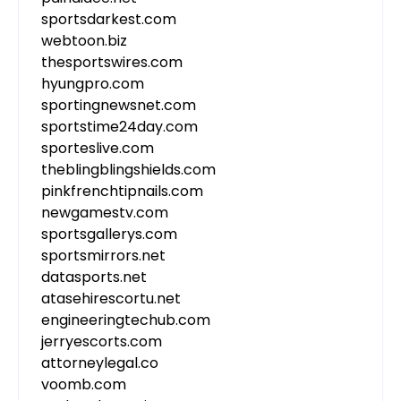
sportsdarkest.com
webtoon.biz
thesportswires.com
hyungpro.com
sportingnewsnet.com
sportstime24day.com
sporteslive.com
theblingblingshields.com
pinkfrenchtipnails.com
newgamestv.com
sportsgallerys.com
sportsmirrors.net
datasports.net
atasehirescortu.net
engineeringtechub.com
jerryescorts.com
attorneylegal.co
voomb.com