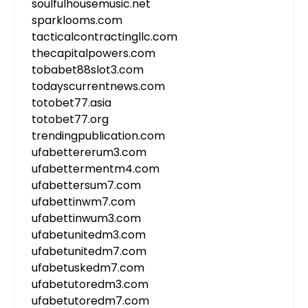
soulfulhousemusic.net
sparklooms.com
tacticalcontractingllc.com
thecapitalpowers.com
tobabet88slot3.com
todayscurrentnews.com
totobet77.asia
totobet77.org
trendingpublication.com
ufabettererum3.com
ufabettermentm4.com
ufabettersum7.com
ufabettinwm7.com
ufabettinwum3.com
ufabetunitedm3.com
ufabetunitedm7.com
ufabetuskedm7.com
ufabetutoredm3.com
ufabetutoredm7.com