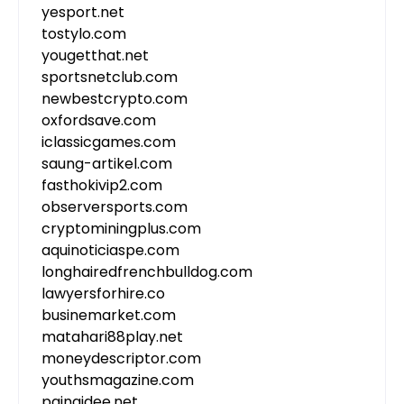
yesport.net
tostylo.com
yougetthat.net
sportsnetclub.com
newbestcrypto.com
oxfordsave.com
iclassicgames.com
saung-artikel.com
fasthokivip2.com
observersports.com
cryptominingplus.com
aquinoticiaspe.com
longhairedfrenchbulldog.com
lawyersforhire.co
businemarket.com
matahari88play.net
moneydescriptor.com
youthsmagazine.com
painaidee.net