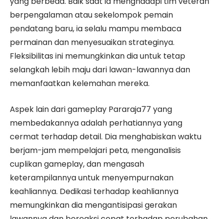
yang berbeda. Baik saat ia menghadapi tim veteran
berpengalaman atau sekelompok pemain
pendatang baru, ia selalu mampu membaca
permainan dan menyesuaikan strateginya.
Fleksibilitas ini memungkinkan dia untuk tetap
selangkah lebih maju dari lawan-lawannya dan
memanfaatkan kelemahan mereka.
Aspek lain dari gameplay Pararaja77 yang
membedakannya adalah perhatiannya yang
cermat terhadap detail. Dia menghabiskan waktu
berjam-jam mempelajari peta, menganalisis
cuplikan gameplay, dan mengasah
keterampilannya untuk menyempurnakan
keahliannya. Dedikasi terhadap keahliannya
memungkinkan dia mengantisipasi gerakan
lawannya dan bereaksi cepat terhadap perubahan