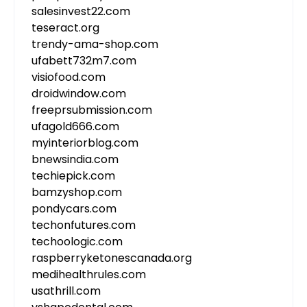
salesinvest22.com
teseract.org
trendy-ama-shop.com
ufabett732m7.com
visiofood.com
droidwindow.com
freeprsubmission.com
ufagold666.com
myinteriorblog.com
bnewsindia.com
techiepick.com
bamzyshop.com
pondycars.com
techonfutures.com
techoologic.com
raspberryketonescanada.org
medihealthrules.com
usathrill.com