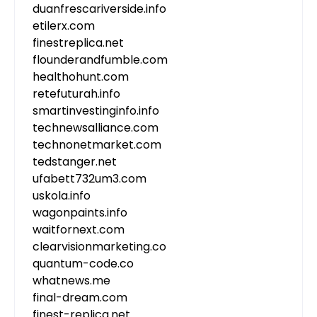
duanfrescariverside.info
etilerx.com
finestreplica.net
flounderandfumble.com
healthohunt.com
retefuturah.info
smartinvestinginfo.info
technewsalliance.com
technonetmarket.com
tedstanger.net
ufabett732um3.com
uskola.info
wagonpaints.info
waitfornext.com
clearvisionmarketing.co
quantum-code.co
whatnews.me
final-dream.com
finest-replica.net