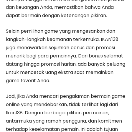
dan keuangan Anda, memastikan bahwa Anda
dapat bermain dengan ketenangan pikiran.
Selain pemilihan game yang mengesankan dan
langkah-langkah keamanan terkemuka, IKAN138
juga menawarkan sejumlah bonus dan promosi
menarik bagi para pemainnya. Dari bonus selamat
datang hingga promosi harian, ada banyak peluang
untuk mencetak uang ekstra saat memainkan
game favorit Anda.
Jadi, jika Anda mencari pengalaman bermain game
online yang mendebarkan, tidak terlihat lagi dari
Ikan138. Dengan berbagai pilihan permainan,
antarmuka yang ramah pengguna, dan komitmen
terhadap keselamatan pemain, ini adalah tujuan