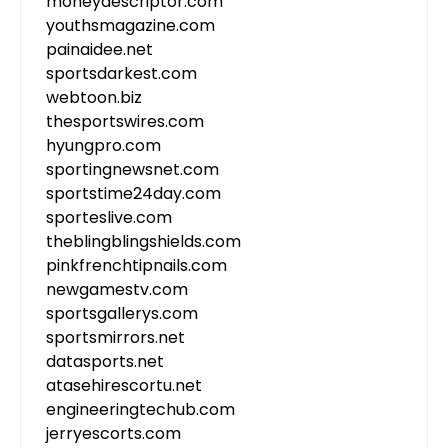
moneydescriptor.com
youthsmagazine.com
painaidee.net
sportsdarkest.com
webtoon.biz
thesportswires.com
hyungpro.com
sportingnewsnet.com
sportstime24day.com
sporteslive.com
theblingblingshields.com
pinkfrenchtipnails.com
newgamestv.com
sportsgallerys.com
sportsmirrors.net
datasports.net
atasehirescortu.net
engineeringtechub.com
jerryescorts.com