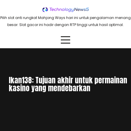
Skip
to
content
Pilih slot anti rungkat Mahjong Ways hari ini untuk pengalaman menang
besar. Slot gacor ini hadir dengan RTP tinggi untuk hasil optimal.
Ikan138: Tujuan akhir untuk permainan
kasino yang mendebarkan