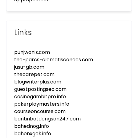
Links
punjwanis.com
the-parcs-clematiscondos.com
jusu-gb.com
thecarepet.com
blogwriterplus.com
guestpostingseo.com
casinogambitpro.info
pokerplaymasters.info
courseoncourse.com
bantinbatdongsan247.com
bahednog.info
bahenxgek.info