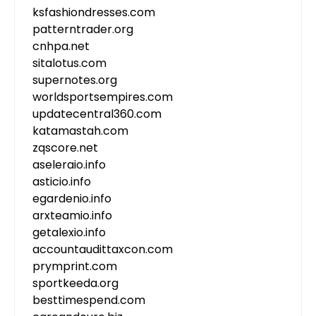
ksfashiondresses.com
patterntrader.org
cnhpa.net
sitalotus.com
supernotes.org
worldsportsempires.com
updatecentral360.com
katamastah.com
zqscore.net
aseleraio.info
asticio.info
egardenio.info
arxteamio.info
getalexio.info
accountaudittaxcon.com
prymprint.com
sportkeeda.org
besttimespend.com