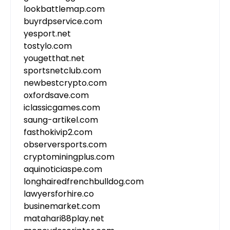
lookbattlemap.com
buyrdpservice.com
yesport.net
tostylo.com
yougetthat.net
sportsnetclub.com
newbestcrypto.com
oxfordsave.com
iclassicgames.com
saung-artikel.com
fasthokivip2.com
observersports.com
cryptominingplus.com
aquinoticiaspe.com
longhairedfrenchbulldog.com
lawyersforhire.co
businemarket.com
matahari88play.net