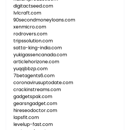
digitactseed.com
lvlcraft.com
90secondmoneyloans.com
xenmicro.com
rodrovers.com
tripssolution.com
satta-king-india.com
yukigassencanada.com
articlehorizone.com
yuqqbbzp.com
7betagents6.com
coronavirusuptodate.com
crackinstreams.com
gadgetspak.com
gearsngadget.com
hireseodoctor.com
lapsfit.com
levelup-fast.com