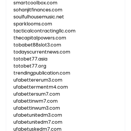
smartcoolbox.com
sohanjitfinances.com
soulfulhousemusic.net
sparklooms.com
tacticalcontractingllc.com
thecapitalpowers.com
tobabet88slot3.com
todayscurrentnews.com
totobet77.asia
totobet77.org
trendingpublication.com
ufabettererum3.com
ufabettermentm4.com
ufabettersum7.com
ufabettinwm7.com
ufabettinwum3.com
ufabetunitedm3.com
ufabetunitedm7.com
ufabetuskedm7.com