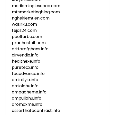
mediamingleseaco.com
mtsmarketingblog.com
nghekiemtien.com
wasirku.com
tejas24.com
poolturbo.com
prachestait.com
artforafghans.info
airvendio.info
healthexe.info
puretecx.info
tecadvance.info
aminityio.info
amiolahu.info
ampacheme.info
ampullahu.info
aromaxme.info
asserthatecontrast.info