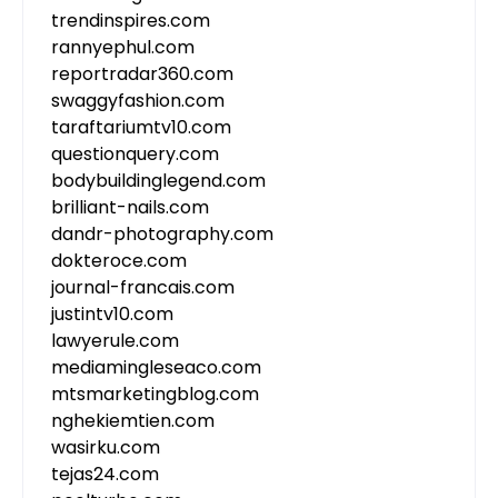
trendinspires.com
rannyephul.com
reportradar360.com
swaggyfashion.com
taraftariumtv10.com
questionquery.com
bodybuildinglegend.com
brilliant-nails.com
dandr-photography.com
dokteroce.com
journal-francais.com
justintv10.com
lawyerule.com
mediamingleseaco.com
mtsmarketingblog.com
nghekiemtien.com
wasirku.com
tejas24.com