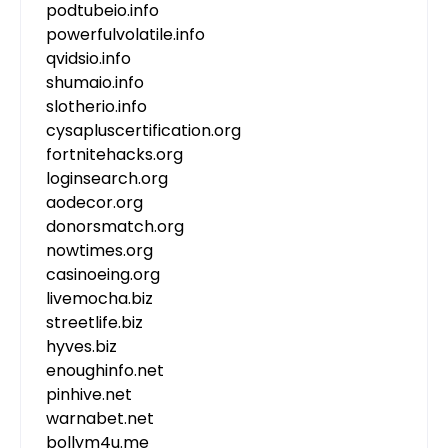
podtubeio.info
powerfulvolatile.info
qvidsio.info
shumaio.info
slotherio.info
cysapluscertification.org
fortnitehacks.org
loginsearch.org
aodecor.org
donorsmatch.org
nowtimes.org
casinoeing.org
livemocha.biz
streetlife.biz
hyves.biz
enoughinfo.net
pinhive.net
warnabet.net
bollym4u.me