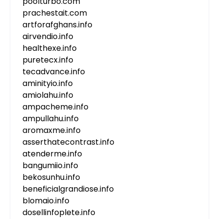
poolturbo.com
prachestait.com
artforafghans.info
airvendio.info
healthexe.info
puretecx.info
tecadvance.info
aminityio.info
amiolahu.info
ampacheme.info
ampullahu.info
aromaxme.info
asserthatecontrast.info
atenderme.info
bangumiio.info
bekosunhu.info
beneficialgrandiose.info
blomaio.info
dosellinfoplete.info