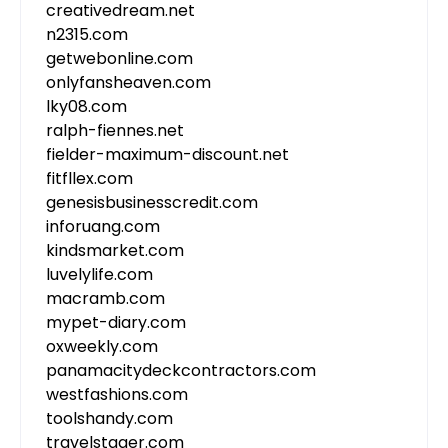
creativedream.net
n2315.com
getwebonline.com
onlyfansheaven.com
lky08.com
ralph-fiennes.net
fielder-maximum-discount.net
fitfllex.com
genesisbusinesscredit.com
inforuang.com
kindsmarket.com
luvelylife.com
macramb.com
mypet-diary.com
oxweekly.com
panamacitydeckcontractors.com
westfashions.com
toolshandy.com
travelstager.com