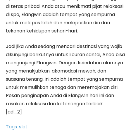
di teras pribadi Anda atau menikmati pijat relaksasi
di spa, Elangwin adalah tempat yang sempurna
untuk melepas lelah dan melepaskan diri dari
tekanan kehidupan sehari-hari.
Jadi jika Anda sedang mencari destinasi yang wajib
dikunjungi berikutnya untuk liburan santai, Anda bisa
mengunjungi Elangwin. Dengan keindahan alamnya
yang menakjubkan, akomodasi mewah, dan
suasana tenang, ini adalah tempat yang sempurna
untuk memulihkan tenaga dan meremajakan diri.
Pesan penginapan Anda di Elangwin hari ini dan
rasakan relaksasi dan ketenangan terbaik.
[ad_2]
Tags:
slot