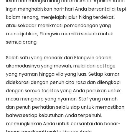
lelah dan mengisi ulang baterai Anda. Apakah Anda
ingin menghabiskan hari-hari Anda bersantai di tepi
kolam renang, menjelajahi jalur hiking terdekat,
atau sekadar menikmati pemandangan yang
menakjubkan, Elangwin memiliki sesuatu untuk
semua orang.
Salah satu yang menarik dari Elangwin adalah
akomodasinya yang mewah, mulai dari cottage
yang nyaman hingga vila yang luas. Setiap kamar
didekorasi dengan penuh cita rasa dan dilengkapi
dengan semua fasilitas yang Anda perlukan untuk
masa menginap yang nyaman. Staf yang ramah
dan penuh perhatian selalu siap untuk memastikan
bahwa setiap kebutuhan Anda terpenuhi,
memungkinkan Anda untuk bersantai dan benar-
benar menikmati waktu liburan Anda.