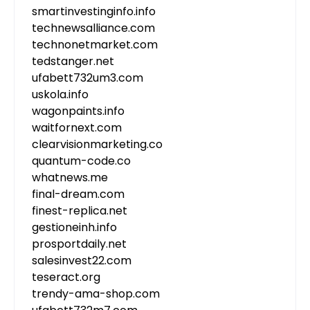
smartinvestinginfo.info
technewsalliance.com
technonetmarket.com
tedstanger.net
ufabett732um3.com
uskola.info
wagonpaints.info
waitfornext.com
clearvisionmarketing.co
quantum-code.co
whatnews.me
final-dream.com
finest-replica.net
gestioneinh.info
prosportdaily.net
salesinvest22.com
teseract.org
trendy-ama-shop.com