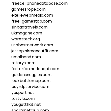
freecellphonedatabase.com
gamersrope.com
exellewebmedia.com
free-gamestop.com
sinbadtravels.com
ukmagzine.com
wareztech.org
usabestnetwork.com
jessepinkmanoutfit.com
umailsend.com
retarys.com
fasterformationcpf.com
goldensnuggles.com
lookbattlemap.com
buyrdpservice.com
yesport.net
tostylo.com
yougetthat.net
sportsnetclub.com