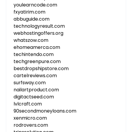
youlearncode.com
fxyatirim.com
abbuguide.com
technologyresult.com
webhostingoffers.org
whatszow.com
ehomeamerca.com
techintendo.com
techgreenpure.com
bestdropshipstore.com
cartelreviews.com
surfsway.com
nailartproduct.com
digitactseed.com
lvlcraft.com
90secondmoneyloans.com
xenmicro.com
rodrovers.com