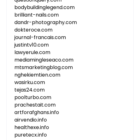
bodybuildinglegend.com
brilliant-nails.com
dandr-photography.com
dokteroce.com
journal-francais.com
justintv10.com
lawyerule.com
mediamingleseaco.com
mtsmarketingblog.com
nghekiemtien.com
wasirku.com
tejas24.com
poolturbo.com
prachestait.com
artforafghans.info
airvendio.info
healthexe.info
puretecx.info