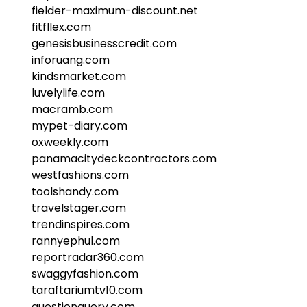
fielder-maximum-discount.net
fitfllex.com
genesisbusinesscredit.com
inforuang.com
kindsmarket.com
luvelylife.com
macramb.com
mypet-diary.com
oxweekly.com
panamacitydeckcontractors.com
westfashions.com
toolshandy.com
travelstager.com
trendinspires.com
rannyephul.com
reportradar360.com
swaggyfashion.com
taraftariumtv10.com
questionquery.com