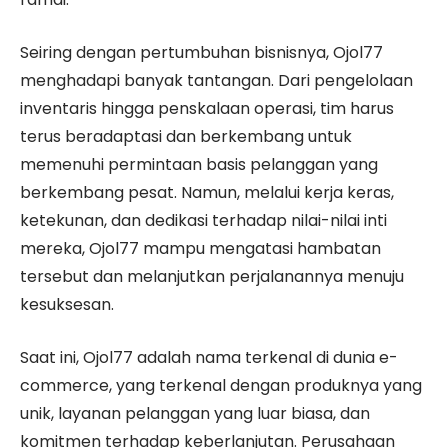
Seiring dengan pertumbuhan bisnisnya, Ojol77
menghadapi banyak tantangan. Dari pengelolaan
inventaris hingga penskalaan operasi, tim harus
terus beradaptasi dan berkembang untuk
memenuhi permintaan basis pelanggan yang
berkembang pesat. Namun, melalui kerja keras,
ketekunan, dan dedikasi terhadap nilai-nilai inti
mereka, Ojol77 mampu mengatasi hambatan
tersebut dan melanjutkan perjalanannya menuju
kesuksesan.
Saat ini, Ojol77 adalah nama terkenal di dunia e-
commerce, yang terkenal dengan produknya yang
unik, layanan pelanggan yang luar biasa, dan
komitmen terhadap keberlanjutan. Perusahaan