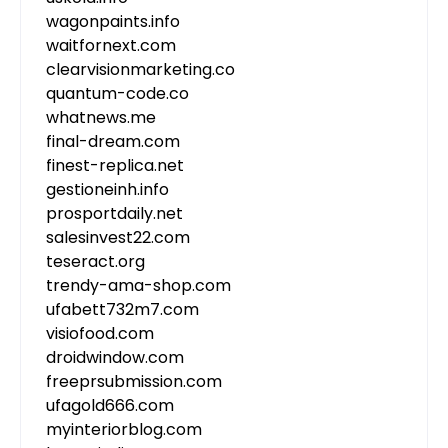
wagonpaints.info
waitfornext.com
clearvisionmarketing.co
quantum-code.co
whatnews.me
final-dream.com
finest-replica.net
gestioneinh.info
prosportdaily.net
salesinvest22.com
teseract.org
trendy-ama-shop.com
ufabett732m7.com
visiofood.com
droidwindow.com
freeprsubmission.com
ufagold666.com
myinteriorblog.com