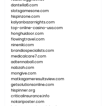
dantella6.com
slotsgamesone.com
hispinzone.com
kalyanbazarnights.com
top-online-casino-usa.com
honghuidoor.com
flowingtravel.com
nineniki.com
brandiospecialists.com
medicalcare7.com
adtennaball.com
nabzah.com
mongive.com
matkagameresultsview.com
getsolutionsonline.com
hispinner.org
criticalinsurance.info
nokariposter.com