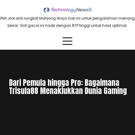
Skip
to
content
Pilih slot anti rungkat Mahjong Ways hari ini untuk pengalaman menang
besar. Slot gacor ini hadir dengan RTP tinggi untuk hasil optimal.
Dari Pemula hingga Pro: Bagaimana
Trisula88 Menaklukkan Dunia Gaming