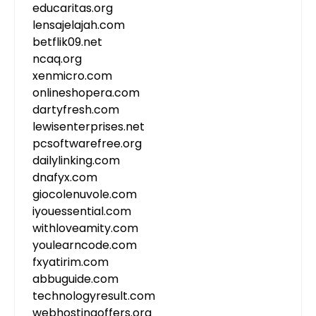
educaritas.org
lensajelajah.com
betflik09.net
ncaq.org
xenmicro.com
onlineshopera.com
dartyfresh.com
lewisenterprises.net
pcsoftwarefree.org
dailylinking.com
dnafyx.com
giocolenuvole.com
iyouessential.com
withloveamity.com
youlearncode.com
fxyatirim.com
abbuguide.com
technologyresult.com
webhostingoffers.org