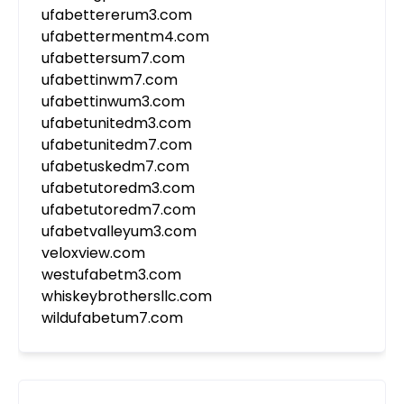
ufabettererum3.com
ufabettermentm4.com
ufabettersum7.com
ufabettinwm7.com
ufabettinwum3.com
ufabetunitedm3.com
ufabetunitedm7.com
ufabetuskedm7.com
ufabetutoredm3.com
ufabetutoredm7.com
ufabetvalleyum3.com
veloxview.com
westufabetm3.com
whiskeybrothersllc.com
wildufabetum7.com