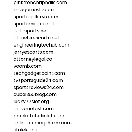
pinkfrenchtipnails.com
newgamestv.com
sportsgallerys.com
sportsmirrors.net
datasports.net
atasehirescortu.net
engineeringtechub.com
jerryescorts.com
attorneylegal.co
voomb.com
techgadgetpoint.com
tvsportsguide24.com
sportsreviews24.com
dubai360blog.com
lucky77slot.org
growmefast.com
mahkotahokislot.com
onlinecancerpharm.com
ufalek.org