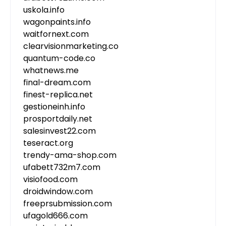
uskola.info
wagonpaints.info
waitfornext.com
clearvisionmarketing.co
quantum-code.co
whatnews.me
final-dream.com
finest-replica.net
gestioneinh.info
prosportdaily.net
salesinvest22.com
teseract.org
trendy-ama-shop.com
ufabett732m7.com
visiofood.com
droidwindow.com
freeprsubmission.com
ufagold666.com