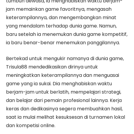
tumbuh dewasa, ia menghabiskan waktu berjam-
jam memainkan game favoritnya, mengasah
keterampilannya, dan mengembangkan minat
yang mendalam terhadap dunia game. Namun,
baru setelah ia menemukan dunia game kompetitif,
ia baru benar-benar menemukan panggilannya.
Bertekad untuk mengukir namanya di dunia game,
Trisula88 mendedikasikan dirinya untuk
meningkatkan keterampilannya dan menguasai
game yang ia sukai. Dia menghabiskan waktu
berjam-jam untuk berlatih, mempelajari strategi,
dan belajar dari pemain profesional lainnya. Kerja
keras dan dedikasinya segera membuahkan hasil,
saat ia mulai melihat kesuksesan di turnamen lokal
dan kompetisi online.