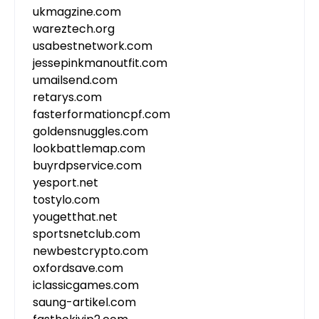
ukmagzine.com
wareztech.org
usabestnetwork.com
jessepinkmanoutfit.com
umailsend.com
retarys.com
fasterformationcpf.com
goldensnuggles.com
lookbattlemap.com
buyrdpservice.com
yesport.net
tostylo.com
yougetthat.net
sportsnetclub.com
newbestcrypto.com
oxfordsave.com
iclassicgames.com
saung-artikel.com