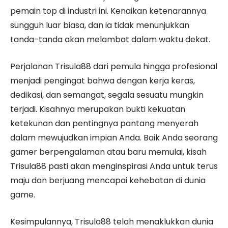
pemain top di industri ini. Kenaikan ketenarannya
sungguh luar biasa, dan ia tidak menunjukkan
tanda-tanda akan melambat dalam waktu dekat.
Perjalanan Trisula88 dari pemula hingga profesional
menjadi pengingat bahwa dengan kerja keras,
dedikasi, dan semangat, segala sesuatu mungkin
terjadi. Kisahnya merupakan bukti kekuatan
ketekunan dan pentingnya pantang menyerah
dalam mewujudkan impian Anda. Baik Anda seorang
gamer berpengalaman atau baru memulai, kisah
Trisula88 pasti akan menginspirasi Anda untuk terus
maju dan berjuang mencapai kehebatan di dunia
game.
Kesimpulannya, Trisula88 telah menaklukkan dunia