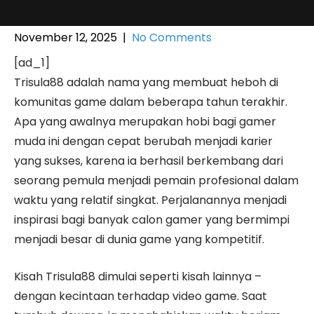
November 12, 2025
|
No Comments
[ad_1]
Trisula88 adalah nama yang membuat heboh di
komunitas game dalam beberapa tahun terakhir.
Apa yang awalnya merupakan hobi bagi gamer
muda ini dengan cepat berubah menjadi karier
yang sukses, karena ia berhasil berkembang dari
seorang pemula menjadi pemain profesional dalam
waktu yang relatif singkat. Perjalanannya menjadi
inspirasi bagi banyak calon gamer yang bermimpi
menjadi besar di dunia game yang kompetitif.
Kisah Trisula88 dimulai seperti kisah lainnya –
dengan kecintaan terhadap video game. Saat