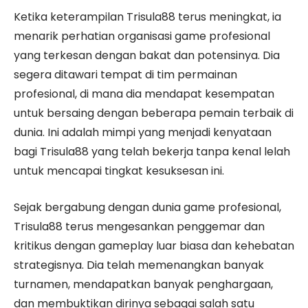
Ketika keterampilan Trisula88 terus meningkat, ia
menarik perhatian organisasi game profesional
yang terkesan dengan bakat dan potensinya. Dia
segera ditawari tempat di tim permainan
profesional, di mana dia mendapat kesempatan
untuk bersaing dengan beberapa pemain terbaik di
dunia. Ini adalah mimpi yang menjadi kenyataan
bagi Trisula88 yang telah bekerja tanpa kenal lelah
untuk mencapai tingkat kesuksesan ini.
Sejak bergabung dengan dunia game profesional,
Trisula88 terus mengesankan penggemar dan
kritikus dengan gameplay luar biasa dan kehebatan
strategisnya. Dia telah memenangkan banyak
turnamen, mendapatkan banyak penghargaan,
dan membuktikan dirinya sebagai salah satu