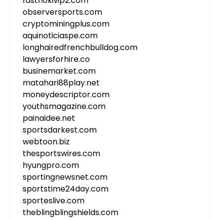
fasthokivip2.com
observersports.com
cryptominingplus.com
aquinoticiaspe.com
longhairedfrenchbulldog.com
lawyersforhire.co
businemarket.com
matahari88play.net
moneydescriptor.com
youthsmagazine.com
painaidee.net
sportsdarkest.com
webtoon.biz
thesportswires.com
hyungpro.com
sportingnewsnet.com
sportstime24day.com
sporteslive.com
theblingblingshields.com