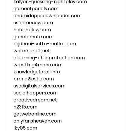
kalyan-guessing-nightplay.com
gameofpanels.com
androidappsdownloader.com
usetimenow.com
healthblow.com
gohelpmate.com
rajdhani-satta-matka.com
writerscraft.net
elearning-childprotection.com
wrestling4mena.com
knowledgeforall.info
brand2lastio.com
usadigitalservices.com
socialhoppers.com
creativedream.net
n2315.com
getwebonline.com
onlyfansheaven.com
lky08.com