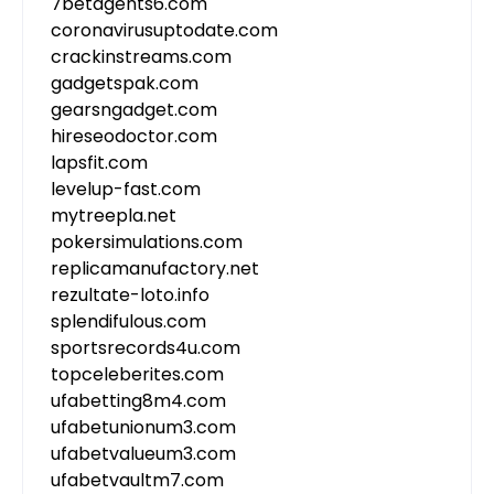
7betagents6.com
coronavirusuptodate.com
crackinstreams.com
gadgetspak.com
gearsngadget.com
hireseodoctor.com
lapsfit.com
levelup-fast.com
mytreepla.net
pokersimulations.com
replicamanufactory.net
rezultate-loto.info
splendifulous.com
sportsrecords4u.com
topceleberites.com
ufabetting8m4.com
ufabetunionum3.com
ufabetvalueum3.com
ufabetvaultm7.com