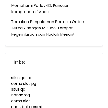
Memahami Parlay4D: Panduan
Komprehensif Anda
Temukan Pengalaman Bermain Online
Terbaik dengan MPO88: Tempat
Kegembiraan dan Hadiah Menanti
Links
situs gacor
demo slot pg
situs qq
bandarqq
demo slot
agen bola resmi