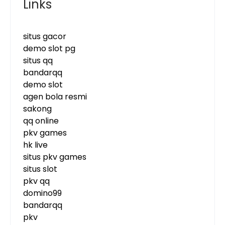
Links
situs gacor
demo slot pg
situs qq
bandarqq
demo slot
agen bola resmi
sakong
qq online
pkv games
hk live
situs pkv games
situs slot
pkv qq
domino99
bandarqq
pkv