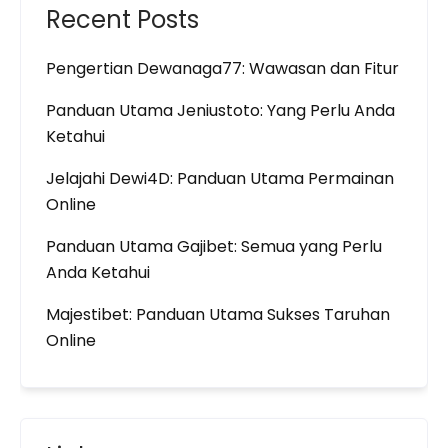
Recent Posts
Pengertian Dewanaga77: Wawasan dan Fitur
Panduan Utama Jeniustoto: Yang Perlu Anda
Ketahui
Jelajahi Dewi4D: Panduan Utama Permainan
Online
Panduan Utama Gajibet: Semua yang Perlu
Anda Ketahui
Majestibet: Panduan Utama Sukses Taruhan
Online