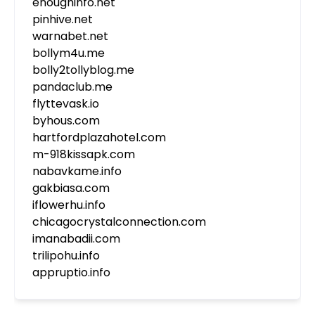
enoughinfo.net
pinhive.net
warnabet.net
bollym4u.me
bolly2tollyblog.me
pandaclub.me
flyttevask.io
byhous.com
hartfordplazahotel.com
m-918kissapk.com
nabavkame.info
gakbiasa.com
iflowerhu.info
chicagocrystalconnection.com
imanabadii.com
trilipohu.info
appruptio.info