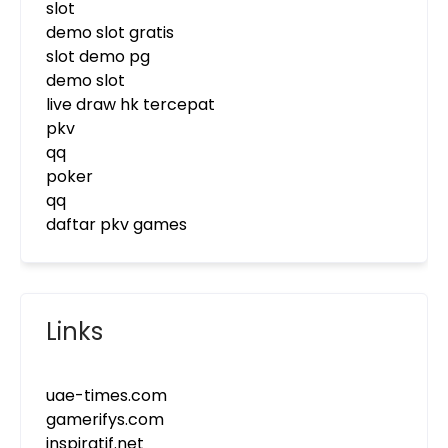
slot
demo slot gratis
slot demo pg
demo slot
live draw hk tercepat
pkv
qq
poker
qq
daftar pkv games
Links
uae-times.com
gamerifys.com
inspiratif.net