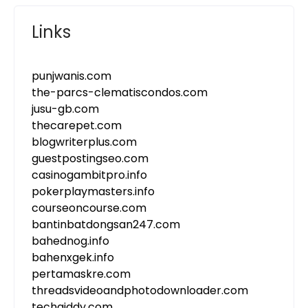
Links
punjwanis.com
the-parcs-clematiscondos.com
jusu-gb.com
thecarepet.com
blogwriterplus.com
guestpostingseo.com
casinogambitpro.info
pokerplaymasters.info
courseoncourse.com
bantinbatdongsan247.com
bahednog.info
bahenxgek.info
pertamaskre.com
threadsvideoandphotodownloader.com
techgiddy.com