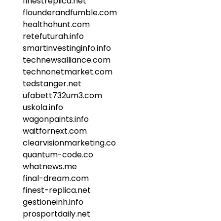
finestreplica.net
flounderandfumble.com
healthohunt.com
retefuturah.info
smartinvestinginfo.info
technewsalliance.com
technonetmarket.com
tedstanger.net
ufabett732um3.com
uskola.info
wagonpaints.info
waitfornext.com
clearvisionmarketing.co
quantum-code.co
whatnews.me
final-dream.com
finest-replica.net
gestioneinh.info
prosportdaily.net