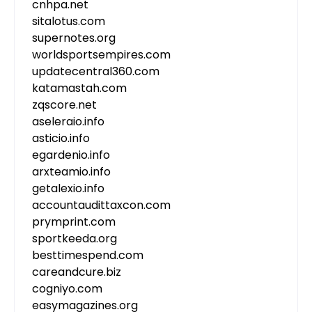
cnhpa.net
sitalotus.com
supernotes.org
worldsportsempires.com
updatecentral360.com
katamastah.com
zqscore.net
aseleraio.info
asticio.info
egardenio.info
arxteamio.info
getalexio.info
accountaudittaxcon.com
prymprint.com
sportkeeda.org
besttimespend.com
careandcure.biz
cogniyo.com
easymagazines.org