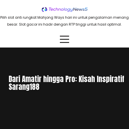
Skip
to
content
Pilih slot anti rungkat Mahjong Ways hari ini untuk pengalaman menang
besar. Slot gacor ini hadir dengan RTP tinggi untuk hasil optimal.
Dari Amatir hingga Pro: Kisah Inspiratif
Sarang188