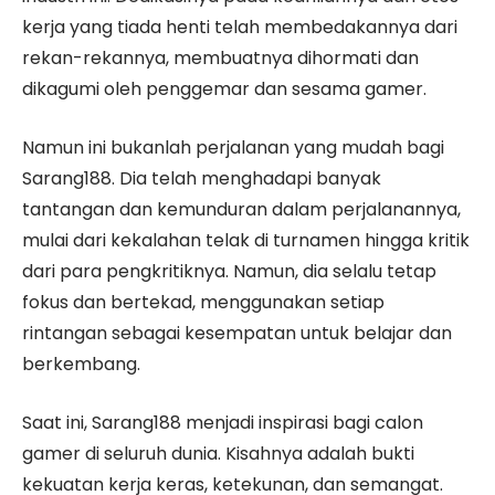
kerja yang tiada henti telah membedakannya dari
rekan-rekannya, membuatnya dihormati dan
dikagumi oleh penggemar dan sesama gamer.
Namun ini bukanlah perjalanan yang mudah bagi
Sarang188. Dia telah menghadapi banyak
tantangan dan kemunduran dalam perjalanannya,
mulai dari kekalahan telak di turnamen hingga kritik
dari para pengkritiknya. Namun, dia selalu tetap
fokus dan bertekad, menggunakan setiap
rintangan sebagai kesempatan untuk belajar dan
berkembang.
Saat ini, Sarang188 menjadi inspirasi bagi calon
gamer di seluruh dunia. Kisahnya adalah bukti
kekuatan kerja keras, ketekunan, dan semangat.