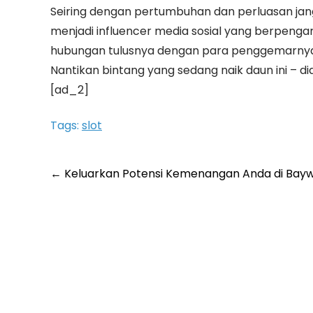
Seiring dengan pertumbuhan dan perluasan jang
menjadi influencer media sosial yang berpengar
hubungan tulusnya dengan para penggemarnya,
Nantikan bintang yang sedang naik daun ini – dia
[ad_2]
Tags:
slot
Post
←
Keluarkan Potensi Kemenangan Anda di Bay
navigation