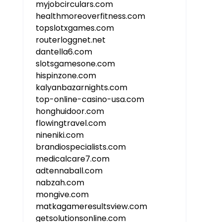
myjobcirculars.com
healthmoreoverfitness.com
topslotxgames.com
routerloggnet.net
dantella6.com
slotsgamesone.com
hispinzone.com
kalyanbazarnights.com
top-online-casino-usa.com
honghuidoor.com
flowingtravel.com
nineniki.com
brandiospecialists.com
medicalcare7.com
adtennaball.com
nabzah.com
mongive.com
matkagameresultsview.com
getsolutionsonline.com