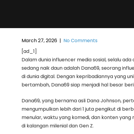
March 27, 2026
|
No Comments
[ad_1]
Dalam dunia influencer media sosial, selalu ada
sedang naik daun adalah Dana69, seorang inf
di dunia digital. Dengan kepribadiannya yang u
bertambah, Dana69 siap menjadi hal besar berik
Dana69, yang bernama asli Dana Johnson, perta
mengumpulkan lebih dari 1 juta pengikut di ber
menular, waktu yang komedi, dan konten yang
di kalangan milenial dan Gen Z.