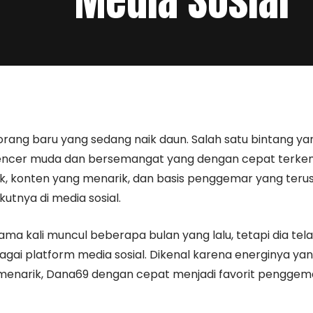
Media Sosial
 orang baru yang sedang naik daun. Salah satu bintang ya
luencer muda dan bersemangat yang dengan cepat terken
nik, konten yang menarik, dan basis penggemar yang teru
utnya di media sosial.
ma kali muncul beberapa bulan yang lalu, tetapi dia tel
bagai platform media sosial. Dikenal karena energinya ya
 menarik, Dana69 dengan cepat menjadi favorit penggem