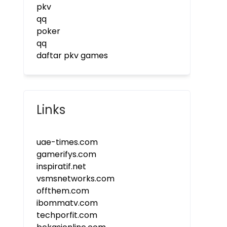
pkv
qq
poker
qq
daftar pkv games
Links
uae-times.com
gamerifys.com
inspiratif.net
vsmsnetworks.com
offthem.com
ibommatv.com
techporfit.com