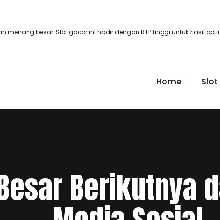
an menang besar. Slot gacor ini hadir dengan RTP tinggi untuk hasil opti
Home
Slot
Besar Berikutnya d