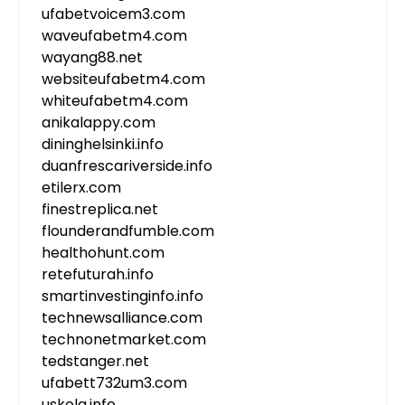
ufabetvoicem3.com
waveufabetm4.com
wayang88.net
websiteufabetm4.com
whiteufabetm4.com
anikalappy.com
dininghelsinki.info
duanfrescariverside.info
etilerx.com
finestreplica.net
flounderandfumble.com
healthohunt.com
retefuturah.info
smartinvestinginfo.info
technewsalliance.com
technonetmarket.com
tedstanger.net
ufabett732um3.com
uskola.info