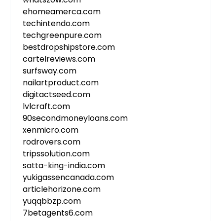
ehomeamerca.com
techintendo.com
techgreenpure.com
bestdropshipstore.com
cartelreviews.com
surfsway.com
nailartproduct.com
digitactseed.com
lvlcraft.com
90secondmoneyloans.com
xenmicro.com
rodrovers.com
tripssolution.com
satta-king-india.com
yukigassencanada.com
articlehorizone.com
yuqqbbzp.com
7betagents6.com