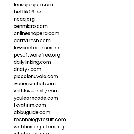
lensajelajah.com
betflik09.net
ncaq.org
xenmicro.com
onlineshopera.com
dartyfresh.com
lewisenterprises.net
pcsoftwarefree.org
dailylinking.com
dnafyx.com
giocolenuvole.com
iyouessential.com
withloveamity.com
youlearncode.com
fxyatirim.com
abbuguide.com
technologyresult.com
webhostingoffers.org
whatszow.com