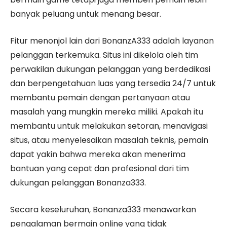
banyak peluang untuk menang besar.
Fitur menonjol lain dari BonanzA333 adalah layanan
pelanggan terkemuka. Situs ini dikelola oleh tim
perwakilan dukungan pelanggan yang berdedikasi
dan berpengetahuan luas yang tersedia 24/7 untuk
membantu pemain dengan pertanyaan atau
masalah yang mungkin mereka miliki. Apakah itu
membantu untuk melakukan setoran, menavigasi
situs, atau menyelesaikan masalah teknis, pemain
dapat yakin bahwa mereka akan menerima
bantuan yang cepat dan profesional dari tim
dukungan pelanggan Bonanza333.
Secara keseluruhan, Bonanza333 menawarkan
pengalaman bermain online yang tidak