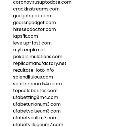
coronavirusuptodate.com
crackinstreams.com
gadgetspak.com
gearsngadget.com
hireseodoctor.com
lapsfit.com
levelup-fast.com
mytreepla.net
pokersimulations.com
replicamanufactory.net
rezultate-loto.info
splendifulous.com
sportsrecords4u.com
topceleberites.com
ufabetting8m4.com
ufabetunionum3.com
ufabetvalueum3.com
ufabetvaultm7.com
ufabetvillageum7.com