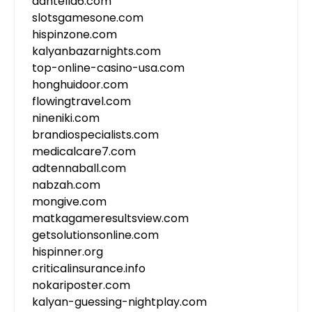
dantella6.com
slotsgamesone.com
hispinzone.com
kalyanbazarnights.com
top-online-casino-usa.com
honghuidoor.com
flowingtravel.com
nineniki.com
brandiospecialists.com
medicalcare7.com
adtennaball.com
nabzah.com
mongive.com
matkagameresultsview.com
getsolutionsonline.com
hispinner.org
criticalinsurance.info
nokariposter.com
kalyan-guessing-nightplay.com