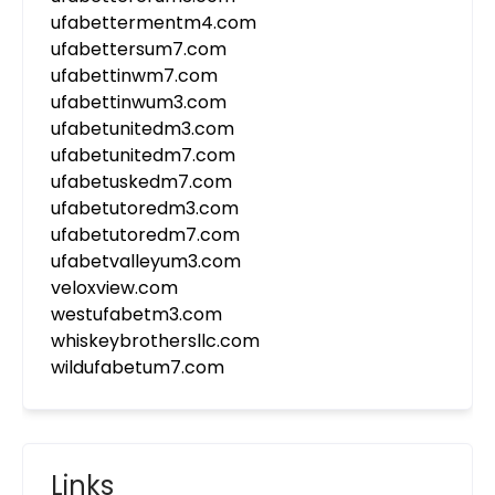
ufabettermentm4.com
ufabettersum7.com
ufabettinwm7.com
ufabettinwum3.com
ufabetunitedm3.com
ufabetunitedm7.com
ufabetuskedm7.com
ufabetutoredm3.com
ufabetutoredm7.com
ufabetvalleyum3.com
veloxview.com
westufabetm3.com
whiskeybrothersllc.com
wildufabetum7.com
Links