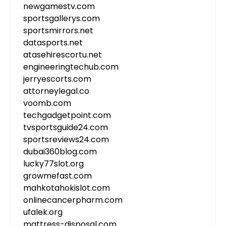
newgamestv.com
sportsgallerys.com
sportsmirrors.net
datasports.net
atasehirescortu.net
engineeringtechub.com
jerryescorts.com
attorneylegal.co
voomb.com
techgadgetpoint.com
tvsportsguide24.com
sportsreviews24.com
dubai360blog.com
lucky77slot.org
growmefast.com
mahkotahokislot.com
onlinecancerpharm.com
ufalek.org
mattress-disposal.com