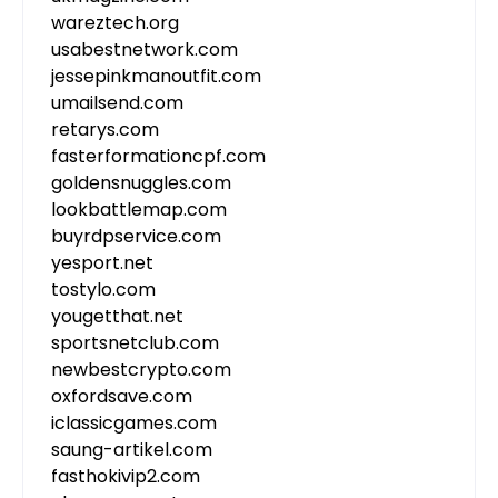
wareztech.org
usabestnetwork.com
jessepinkmanoutfit.com
umailsend.com
retarys.com
fasterformationcpf.com
goldensnuggles.com
lookbattlemap.com
buyrdpservice.com
yesport.net
tostylo.com
yougetthat.net
sportsnetclub.com
newbestcrypto.com
oxfordsave.com
iclassicgames.com
saung-artikel.com
fasthokivip2.com