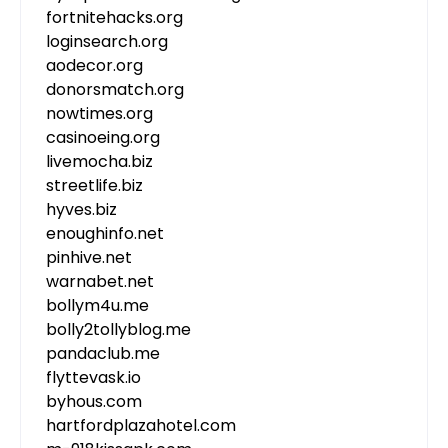
fortnitehacks.org
loginsearch.org
aodecor.org
donorsmatch.org
nowtimes.org
casinoeing.org
livemocha.biz
streetlife.biz
hyves.biz
enoughinfo.net
pinhive.net
warnabet.net
bollym4u.me
bolly2tollyblog.me
pandaclub.me
flyttevask.io
byhous.com
hartfordplazahotel.com