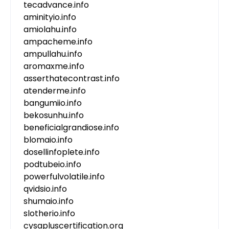
tecadvance.info
aminityio.info
amiolahu.info
ampacheme.info
ampullahu.info
aromaxme.info
asserthatecontrast.info
atenderme.info
bangumiio.info
bekosunhu.info
beneficialgrandiose.info
blomaio.info
dosellinfoplete.info
podtubeio.info
powerfulvolatile.info
qvidsio.info
shumaio.info
slotherio.info
cysapluscertification.org