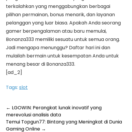
terkalahkan yang menggabungkan berbagai
pilihan permainan, bonus menarik, dan layanan
pelanggan yang luar biasa. Apakah Anda seorang
gamer berpengalaman atau baru memulai,
Bonanza333 memiliki sesuatu untuk semua orang.
Jadi mengapa menunggu? Daftar hari ini dan
mulailah bermain untuk kesempatan Anda untuk
menang besar di Bonanza333.
[ad_2]
Tags:
slot
Post
←
LGOWIN: Perangkat lunak inovatif yang
merevolusi analisis data
navigation
Temui Topgun77: Bintang yang Meningkat di Dunia
Gaming Online
→