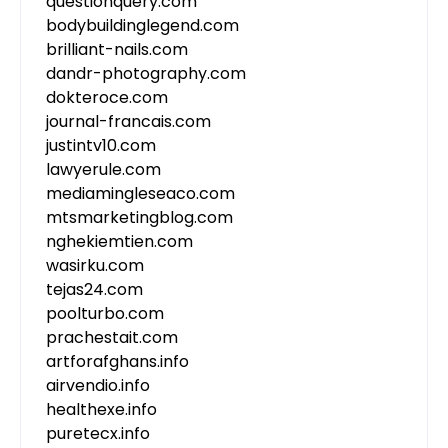
questionquery.com
bodybuildinglegend.com
brilliant-nails.com
dandr-photography.com
dokteroce.com
journal-francais.com
justintv10.com
lawyerule.com
mediamingleseaco.com
mtsmarketingblog.com
nghekiemtien.com
wasirku.com
tejas24.com
poolturbo.com
prachestait.com
artforafghans.info
airvendio.info
healthexe.info
puretecx.info