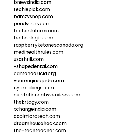
bnewsindia.com
techiepick.com
bamzyshop.com
pondycars.com
techonfutures.com
techoologic.com
raspberryketonescanada.org
medihealthrules.com
usathrill.com
vshapedental.com
canfandalucia.org
yourengineguide.com
nybreakings.com
outstationcabsservices.com
thekrtagy.com
xchangeindia.com
coolmicrotech.com
dreamhousehack.com
the-techteacher.com