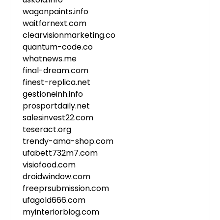
wagonpaints.info
waitfornext.com
clearvisionmarketing.co
quantum-code.co
whatnews.me
final-dream.com
finest-replica.net
gestioneinh.info
prosportdaily.net
salesinvest22.com
teseract.org
trendy-ama-shop.com
ufabett732m7.com
visiofood.com
droidwindow.com
freeprsubmission.com
ufagold666.com
myinteriorblog.com